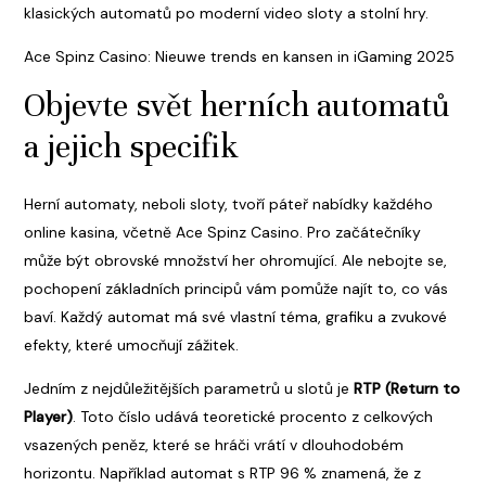
klasických automatů po moderní video sloty a stolní hry.
Ace Spinz Casino: Nieuwe trends en kansen in iGaming 2025
Objevte svět herních automatů
a jejich specifik
Herní automaty, neboli sloty, tvoří páteř nabídky každého
online kasina, včetně Ace Spinz Casino. Pro začátečníky
může být obrovské množství her ohromující. Ale nebojte se,
pochopení základních principů vám pomůže najít to, co vás
baví. Každý automat má své vlastní téma, grafiku a zvukové
efekty, které umocňují zážitek.
Jedním z nejdůležitějších parametrů u slotů je
RTP (Return to
Player)
. Toto číslo udává teoretické procento z celkových
vsazených peněz, které se hráči vrátí v dlouhodobém
horizontu. Například automat s RTP 96 % znamená, že z