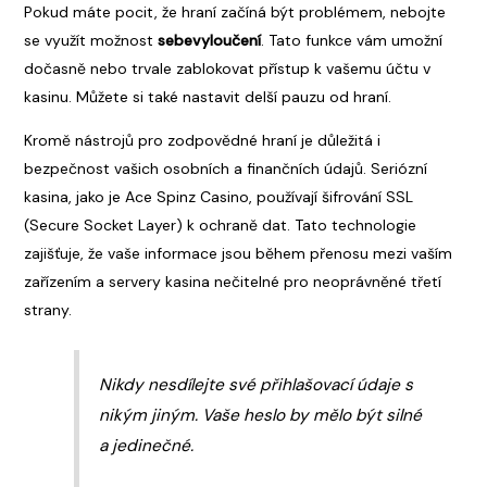
Pokud máte pocit, že hraní začíná být problémem, nebojte
se využít možnost
sebevyloučení
. Tato funkce vám umožní
dočasně nebo trvale zablokovat přístup k vašemu účtu v
kasinu. Můžete si také nastavit delší pauzu od hraní.
Kromě nástrojů pro zodpovědné hraní je důležitá i
bezpečnost vašich osobních a finančních údajů. Seriózní
kasina, jako je Ace Spinz Casino, používají šifrování SSL
(Secure Socket Layer) k ochraně dat. Tato technologie
zajišťuje, že vaše informace jsou během přenosu mezi vaším
zařízením a servery kasina nečitelné pro neoprávněné třetí
strany.
Nikdy nesdílejte své přihlašovací údaje s
nikým jiným. Vaše heslo by mělo být silné
a jedinečné.