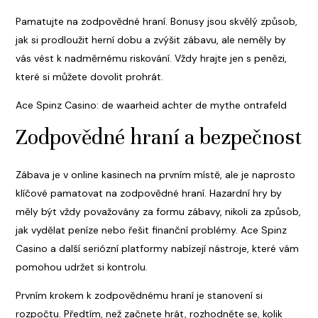
Pamatujte na zodpovědné hraní. Bonusy jsou skvělý způsob,
jak si prodloužit herní dobu a zvýšit zábavu, ale neměly by
vás vést k nadměrnému riskování. Vždy hrajte jen s penězi,
které si můžete dovolit prohrát.
Ace Spinz Casino: de waarheid achter de mythe ontrafeld
Zodpovědné hraní a bezpečnost
Zábava je v online kasinech na prvním místě, ale je naprosto
klíčové pamatovat na zodpovědné hraní. Hazardní hry by
měly být vždy považovány za formu zábavy, nikoli za způsob,
jak vydělat peníze nebo řešit finanční problémy. Ace Spinz
Casino a další seriózní platformy nabízejí nástroje, které vám
pomohou udržet si kontrolu.
Prvním krokem k zodpovědnému hraní je stanovení si
rozpočtu. Předtím, než začnete hrát, rozhodněte se, kolik