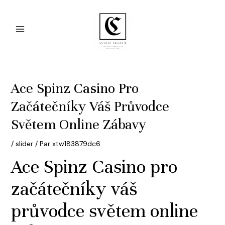
Aller
au
contenu
Main
Menu
Ace Spinz Casino Pro
Začátečníky Váš Průvodce
Světem Online Zábavy
/
slider
/ Par
xtw183879dc6
Ace Spinz Casino pro
začátečníky váš
průvodce světem online