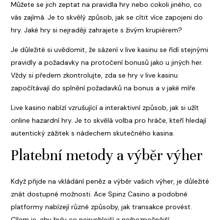
Můžete se jich zeptat na pravidla hry nebo cokoli jiného, co
vás zajímá. Je to skvělý způsob, jak se cítit více zapojeni do
hry. Jaké hry si nejraději zahrajete s živým krupiérem?
Je důležité si uvědomit, že sázení v live kasinu se řídí stejnými
pravidly a požadavky na protočení bonusů jako u jiných her.
Vždy si předem zkontrolujte, zda se hry v live kasinu
započítávají do splnění požadavků na bonus a v jaké míře.
Live kasino nabízí vzrušující a interaktivní způsob, jak si užít
online hazardní hry. Je to skvělá volba pro hráče, kteří hledají
autentický zážitek s nádechem skutečného kasina.
Platební metody a výběr výher
Když přijde na vkládání peněz a výběr vašich výher, je důležité
znát dostupné možnosti. Ace Spinz Casino a podobné
platformy nabízejí různé způsoby, jak transakce provést.
Cílem je, aby byly co nejrychlejší a nejbezpečnější.