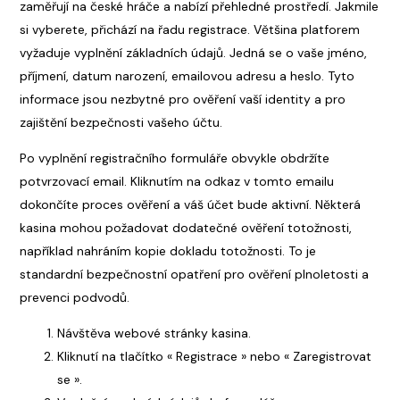
zaměřují na české hráče a nabízí přehledné prostředí. Jakmile
si vyberete, přichází na řadu registrace. Většina platforem
vyžaduje vyplnění základních údajů. Jedná se o vaše jméno,
příjmení, datum narození, emailovou adresu a heslo. Tyto
informace jsou nezbytné pro ověření vaší identity a pro
zajištění bezpečnosti vašeho účtu.
Po vyplnění registračního formuláře obvykle obdržíte
potvrzovací email. Kliknutím na odkaz v tomto emailu
dokončíte proces ověření a váš účet bude aktivní. Některá
kasina mohou požadovat dodatečné ověření totožnosti,
například nahráním kopie dokladu totožnosti. To je
standardní bezpečnostní opatření pro ověření plnoletosti a
prevenci podvodů.
Návštěva webové stránky kasina.
Kliknutí na tlačítko « Registrace » nebo « Zaregistrovat
se ».