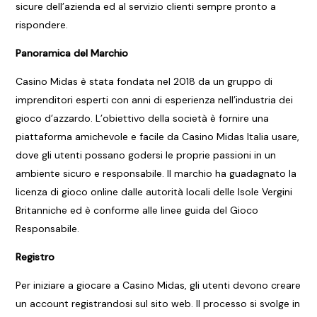
sicure dell’azienda ed al servizio clienti sempre pronto a
rispondere.
Panoramica del Marchio
Casino Midas è stata fondata nel 2018 da un gruppo di
imprenditori esperti con anni di esperienza nell’industria dei
gioco d’azzardo. L’obiettivo della società è fornire una
piattaforma amichevole e facile da
Casino Midas Italia
usare,
dove gli utenti possano godersi le proprie passioni in un
ambiente sicuro e responsabile. Il marchio ha guadagnato la
licenza di gioco online dalle autorità locali delle Isole Vergini
Britanniche ed è conforme alle linee guida del Gioco
Responsabile.
Registro
Per iniziare a giocare a Casino Midas, gli utenti devono creare
un account registrandosi sul sito web. Il processo si svolge in