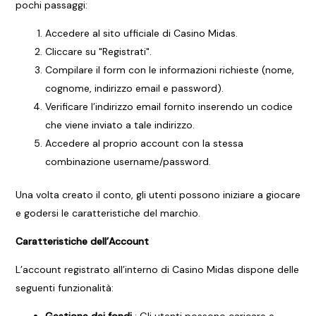
pochi passaggi:
Accedere al sito ufficiale di Casino Midas.
Cliccare su "Registrati".
Compilare il form con le informazioni richieste (nome,
cognome, indirizzo email e password).
Verificare l’indirizzo email fornito inserendo un codice
che viene inviato a tale indirizzo.
Accedere al proprio account con la stessa
combinazione username/password.
Una volta creato il conto, gli utenti possono iniziare a giocare
e godersi le caratteristiche del marchio.
Caratteristiche dell’Account
L’account registrato all’interno di Casino Midas dispone delle
seguenti funzionalità: