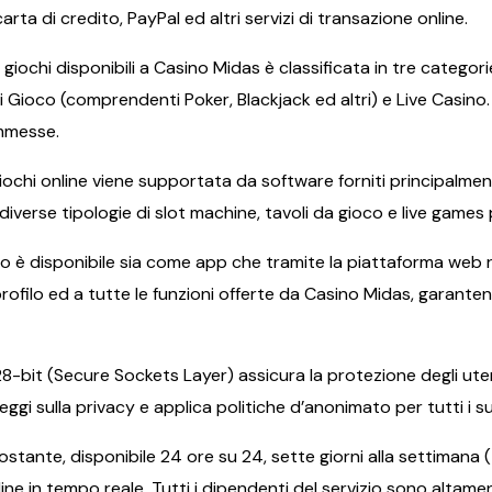
carta di credito, PayPal ed altri servizi di transazione online.
iochi disponibili a Casino Midas è classificata in tre categorie
li di Gioco (comprendenti Poker, Blackjack ed altri) e Live Casin
ommesse.
iochi online viene supportata da software forniti principalment
diverse tipologie di slot machine, tavoli da gioco e live games
no è disponibile sia come app che tramite la piattaforma web 
rofilo ed a tutte le funzioni offerte da Casino Midas, garantend
28-bit (Secure Sockets Layer) assicura la protezione degli ute
leggi sulla privacy e applica politiche d’anonimato per tutti i suo
tante, disponibile 24 ore su 24, sette giorni alla settimana (
ne in tempo reale. Tutti i dipendenti del servizio sono altamen