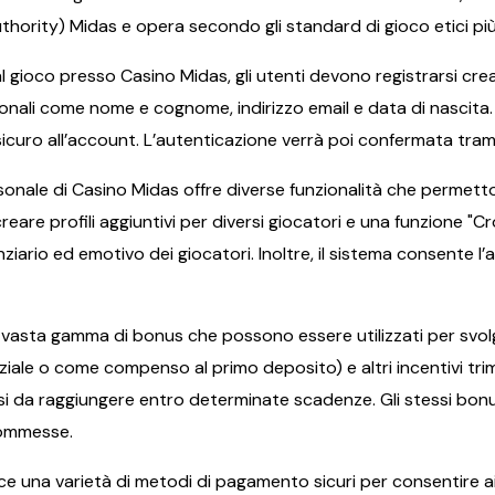
uthority)
Midas
e opera secondo gli standard di gioco etici più 
l gioco presso Casino Midas, gli utenti devono registrarsi cr
rsonali come nome e cognome, indirizzo email e data di nascita.
uro all’account. L’autenticazione verrà poi confermata tramit
onale di Casino Midas offre diverse funzionalità che permettono
creare profili aggiuntivi per diversi giocatori e una funzione "C
rio ed emotivo dei giocatori. Inoltre, il sistema consente l’
 vasta gamma di bonus che possono essere utilizzati per svolger
iale o come compenso al primo deposito) e altri incentivi trime
fissi da raggiungere entro determinate scadenze. Gli stessi bon
commesse.
e una varietà di metodi di pagamento sicuri per consentire ai g