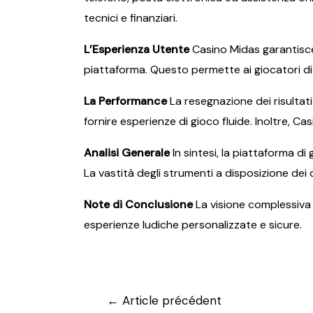
tecnici e finanziari.
L’Esperienza Utente
Casino Midas garantisce
piattaforma. Questo permette ai giocatori di a
La Performance
La resegnazione dei risultat
fornire esperienze di gioco fluide. Inoltre, 
Analisi Generale
In sintesi, la piattaforma d
La vastità degli strumenti a disposizione dei c
Note di Conclusione
La visione complessiva 
esperienze ludiche personalizzate e sicure.
Navigation
←
Article précédent