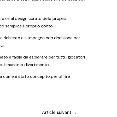
azie al design curato della propria
do semplice il proprio conto.
le richieste e si impegna con dedizione per
ci.
o e facile da esplorare per tutti i giocatori.
yer il massimo divertimento.
zia come è stato concepito per offrire
Article suivant
→