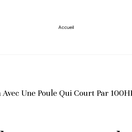
Accueil
 Avec Une Poule Qui Court Par 100