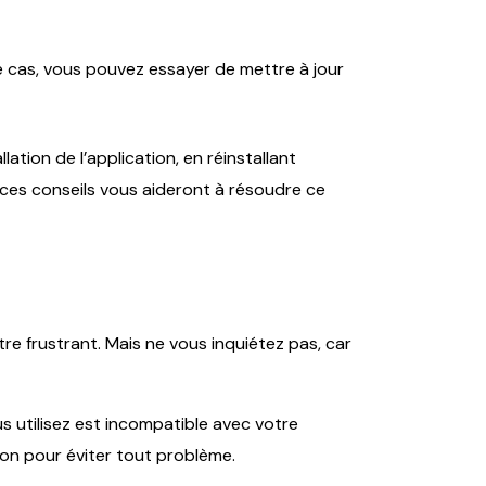
s ce cas, vous pouvez essayer de mettre à jour
ation de l’application, en réinstallant
e ces conseils vous aideront à résoudre ce
e frustrant. Mais ne vous inquiétez pas, car
ous utilisez est incompatible avec votre
ion pour éviter tout problème.