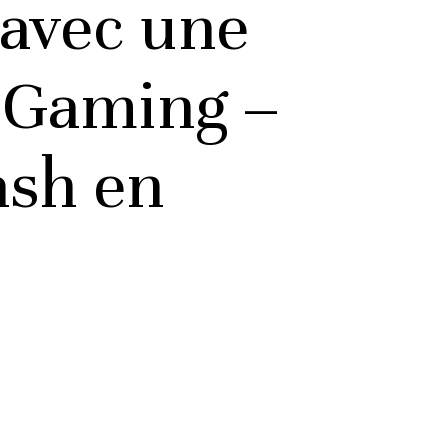
 avec une
 Gaming –
ash en