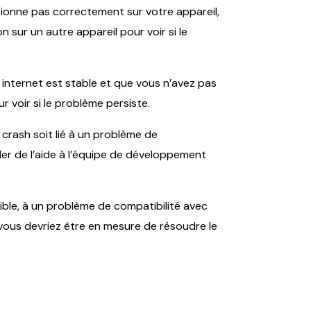
nctionne pas correctement sur votre appareil,
on sur un autre appareil pour voir si le
 internet est stable et que vous n’avez pas
r voir si le problème persiste.
 crash soit lié à un problème de
der de l’aide à l’équipe de développement
ible, à un problème de compatibilité avec
, vous devriez être en mesure de résoudre le