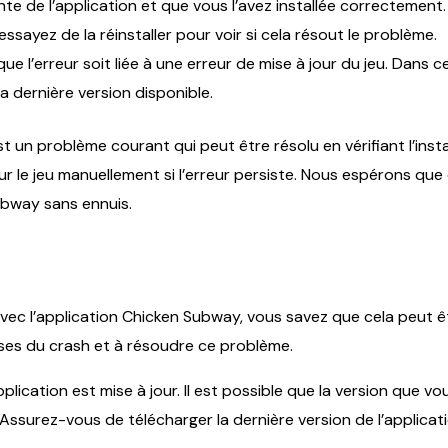
nte de l’application et que vous l’avez installée correctement.
 essayez de la réinstaller pour voir si cela résout le problème.
e que l’erreur soit liée à une erreur de mise à jour du jeu. Dan
a dernière version disponible.
un problème courant qui peut être résolu en vérifiant l’install
jour le jeu manuellement si l’erreur persiste. Nous espérons qu
ubway sans ennuis.
ec l’application Chicken Subway, vous savez que cela peut êtr
ses du crash et à résoudre ce problème.
application est mise à jour. Il est possible que la version que v
ssurez-vous de télécharger la dernière version de l’applicat