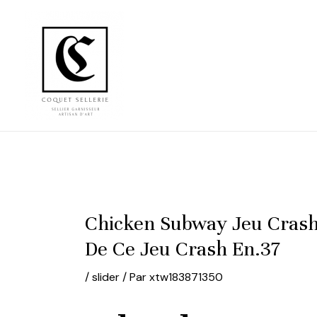
Aller
au
contenu
Chicken Subway Jeu Crash
De Ce Jeu Crash En.37
/
slider
/ Par
xtw183871350