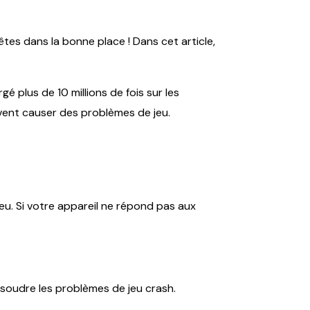
tes dans la bonne place ! Dans cet article,
 plus de 10 millions de fois sur les
vent causer des problèmes de jeu.
jeu. Si votre appareil ne répond pas aux
résoudre les problèmes de jeu crash.