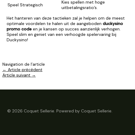
Kies spellen met hoge
Speel Strategisch
uitbetalingsratio’s.
Het hanteren van deze tactieken zal je helpen om de meest
optimale voordelen te halen uit de aangeboden
duckysino
promo code
en je kansen op succes aanzienlijk verhogen.
Speel slim en geniet van een verhoogde spelervaring bij
Duckysino!
Navigation de l’article
←
Article précédent
Article suivant
→
© 2026 Coquet Sellerie. Powered by Coquet Sellerie.