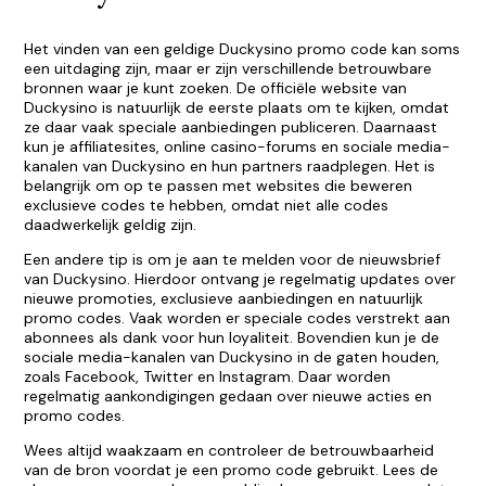
Het vinden van een geldige Duckysino promo code kan soms
een uitdaging zijn, maar er zijn verschillende betrouwbare
bronnen waar je kunt zoeken. De officiële website van
Duckysino is natuurlijk de eerste plaats om te kijken, omdat
ze daar vaak speciale aanbiedingen publiceren. Daarnaast
kun je affiliatesites, online casino-forums en sociale media-
kanalen van Duckysino en hun partners raadplegen. Het is
belangrijk om op te passen met websites die beweren
exclusieve codes te hebben, omdat niet alle codes
daadwerkelijk geldig zijn.
Een andere tip is om je aan te melden voor de nieuwsbrief
van Duckysino. Hierdoor ontvang je regelmatig updates over
nieuwe promoties, exclusieve aanbiedingen en natuurlijk
promo codes. Vaak worden er speciale codes verstrekt aan
abonnees als dank voor hun loyaliteit. Bovendien kun je de
sociale media-kanalen van Duckysino in de gaten houden,
zoals Facebook, Twitter en Instagram. Daar worden
regelmatig aankondigingen gedaan over nieuwe acties en
promo codes.
Wees altijd waakzaam en controleer de betrouwbaarheid
van de bron voordat je een promo code gebruikt. Lees de