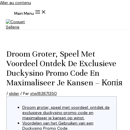
Aller au contenu
Main Menu
Droom Groter, Speel Met
Voordeel Ontdek De Exclusieve
Duckysino Promo Code En
Maximaliseer Je Kansen – Копія
/
slider
/ Par
xtw183871350
Droom groter, speel met voordeel: ontdek de
exclusieve duckysino promo code en
maximaliseer je kansen op winst.
Voordelen van het Gebruiken van een
Duckysino Promo Code