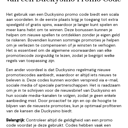
Het gebruik van een Duckysino promo code biedt een scala
aan voordelen. In de eerste plaats krijg je toegang tot extra
speelgeld of gratis spins, waardoor je langer kunt spelen en
meer kans hebt om te winnen. Deze bonussen kunnen je
helpen om nieuwe spellen te ontdekken zonder je eigen geld
te riskeren. Bovendien kunnen sommige promoties je helpen
om je verliezen te compenseren of je winsten te verhogen.
Het is essentieel om de algemene voorwaarden van elke
promotiecode zorgvuldig te lezen, zodat je begrijpt welke
regels van toepassing zijn.
Een ander voordeel is dat Duckysino regelmatig nieuwe
promotiecodes aanbiedt, waardoor er altijd iets nieuws te
beleven is. Deze codes kunnen worden verspreid via e-mail,
sociale media of speciale partnerschappen. Het is raadzaam
om je in te schrijven voor de nieuwsbrief van Duckysino en
hun sociale media-kanalen te volgen, zodat je geen enkele
aanbieding mist. Door proactief te zijn en op de hoogte te
blijven van de nieuwste promoties, kun je optimaal profiteren
van de kansen die Duckysino biedt.
Belangrijk:
Controleer altijd de geldigheid van een promo
code voordat je deze gebruikt. Codes hebben vaak een