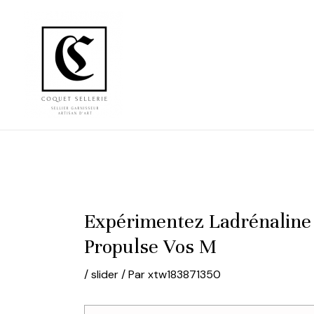
Aller
au
contenu
Expérimentez Ladrénaline D
Propulse Vos M
/
slider
/ Par
xtw183871350