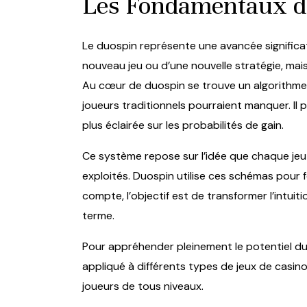
Les Fondamentaux du
Le duospin représente une avancée significati
nouveau jeu ou d’une nouvelle stratégie, mai
Au cœur de duospin se trouve un algorithme 
joueurs traditionnels pourraient manquer. Il
plus éclairée sur les probabilités de gain.
Ce système repose sur l’idée que chaque jeu
exploités. Duospin utilise ces schémas pour 
compte, l’objectif est de transformer l’int
terme.
Pour appréhender pleinement le potentiel du 
appliqué à différents types de jeux de casino
joueurs de tous niveaux.