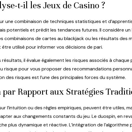
se-t-il les Jeux de Casino ?
 sur une combinaison de techniques statistiques et d’apprent
ais potentiels et prédit les tendances futures. Il considère un 
les combinaisons de cartes au blackjack ou les résultats des
être utilisé pour informer vos décisions de pari.
ésultats, il évalue également les risques associés à chaque pari
ce au risque pour vous proposer des recommandations personna
on des risques est l’une des principales forces du système.
 par Rapport aux Stratégies Traditi
sur l’intuition ou des règles empiriques, peuvent être utiles, ma
s’adapter aux changements constants du jeu. Le duospin, en re
oche plus dynamique et réactive. L’intégration de l’algorithm