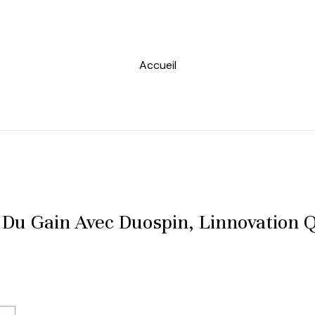
Accueil
u Gain Avec Duospin, Linnovation Qu