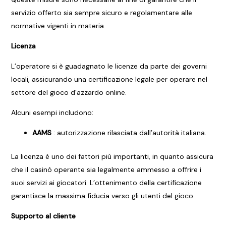
servizio offerto sia sempre sicuro e regolamentare alle
normative vigenti in materia.
Licenza
L’operatore si è guadagnato le licenze da parte dei governi
locali, assicurando una certificazione legale per operare nel
settore del gioco d’azzardo online.
Alcuni esempi includono:
AAMS
: autorizzazione rilasciata dall’autorità italiana.
La licenza è uno dei fattori più importanti, in quanto assicura
che il casinò operante sia legalmente ammesso a offrire i
suoi servizi ai giocatori. L’ottenimento della certificazione
garantisce la massima fiducia verso gli utenti del gioco.
Supporto al cliente