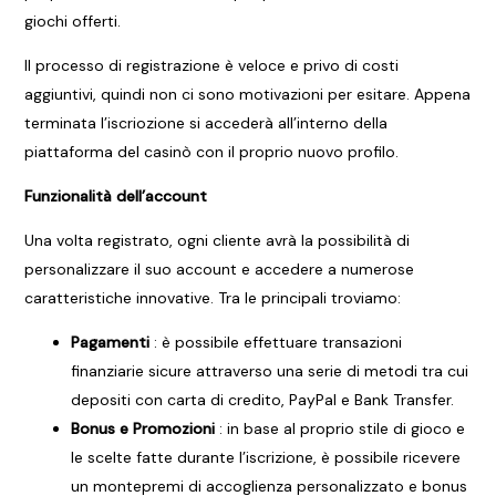
giochi offerti.
Il processo di registrazione è veloce e privo di costi
aggiuntivi, quindi non ci sono motivazioni per esitare. Appena
terminata l’iscriozione si accederà all’interno della
piattaforma del casinò con il proprio nuovo profilo.
Funzionalità dell’account
Una volta registrato, ogni cliente avrà la possibilità di
personalizzare il suo account e accedere a numerose
caratteristiche innovative. Tra le principali troviamo:
Pagamenti
: è possibile effettuare transazioni
finanziarie sicure attraverso una serie di metodi tra cui
depositi con carta di credito, PayPal e Bank Transfer.
Bonus e Promozioni
: in base al proprio stile di gioco e
le scelte fatte durante l’iscrizione, è possibile ricevere
un montepremi di accoglienza personalizzato e bonus