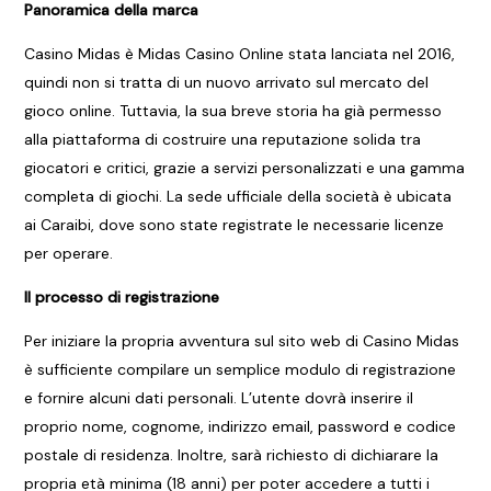
Panoramica della marca
Casino Midas è
Midas Casino Online
stata lanciata nel 2016,
quindi non si tratta di un nuovo arrivato sul mercato del
gioco online. Tuttavia, la sua breve storia ha già permesso
alla piattaforma di costruire una reputazione solida tra
giocatori e critici, grazie a servizi personalizzati e una gamma
completa di giochi. La sede ufficiale della società è ubicata
ai Caraibi, dove sono state registrate le necessarie licenze
per operare.
Il processo di registrazione
Per iniziare la propria avventura sul sito web di Casino Midas
è sufficiente compilare un semplice modulo di registrazione
e fornire alcuni dati personali. L’utente dovrà inserire il
proprio nome, cognome, indirizzo email, password e codice
postale di residenza. Inoltre, sarà richiesto di dichiarare la
propria età minima (18 anni) per poter accedere a tutti i