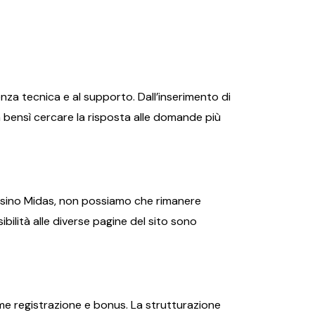
tenza tecnica e al supporto. Dall’inserimento di
ma bensì cercare la risposta alle domande più
 Casino Midas, non possiamo che rimanere
bilità alle diverse pagine del sito sono
ome registrazione e bonus. La strutturazione