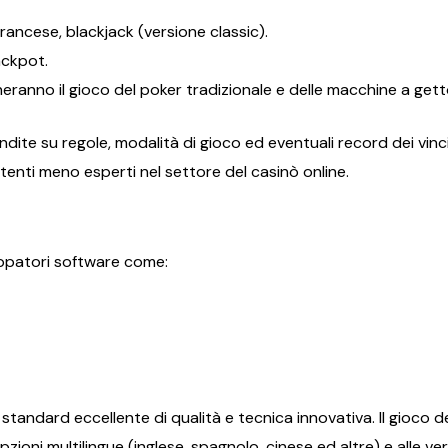
 francese, blackjack (versione classic).
jackpot.
neranno il gioco del poker tradizionale e delle macchine a gett
dite su regole, modalità di gioco ed eventuali record dei vinci
 utenti meno esperti nel settore del casinò online.
luppatori software come:
o standard eccellente di qualità e tecnica innovativa. Il gioco 
ioni multilingue (inglese, spagnolo, cinese ed altre) e alle vers