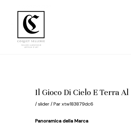
Aller
au
contenu
Il Gioco Di Cielo E Terra A
/
slider
/ Par
xtw183879dc6
Panoramica della Marca