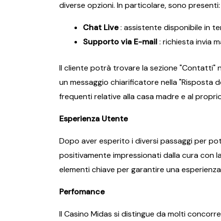
diverse opzioni. In particolare, sono presenti:
Chat Live
: assistente disponibile in t
Supporto via E-mail
: richiesta invia ma
Il cliente potrà trovare la sezione "Contatti" 
un messaggio chiarificatore nella "Risposta de
frequenti relative alla casa madre e al proprio
Esperienza Utente
Dopo aver esperito i diversi passaggi per pot
positivamente impressionati dalla cura con la
elementi chiave per garantire una esperienza
Perfomance
Il Casino Midas si distingue da molti concorr