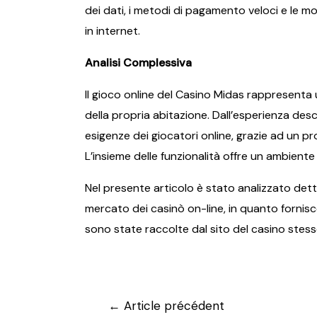
dei dati, i metodi di pagamento veloci e le m
in internet.
Analisi Complessiva
Il gioco online del Casino Midas rappresenta
della propria abitazione. Dall’esperienza desc
esigenze dei giocatori online, grazie ad un p
L’insieme delle funzionalità offre un ambiente
Nel presente articolo è stato analizzato det
mercato dei casinò on-line, in quanto fornisce
sono state raccolte dal sito del casino stess
Navigation
←
Article précédent