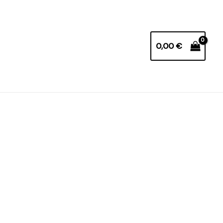
0,00
€