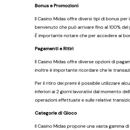
Bonus e Promozioni
Il Casino Midas offre diversi tipi di bonus pe
benvenuto che può arrivare fino al 100% del p
È importante notare che per accedere ai bonus
Pagamenti e Ritiri
Il Casino Midas offre diverse opzioni di pagam
inoltre è importante ricordare che le transazi
Per il ritiro dei premi è possibile utilizzare 
inferiori ai 2 giorni lavorativi dal momento de
operazioni effettuate e sulle relative transizio
Categorie di Gioco
Il Casino Midas propone una vasta gamma di gi