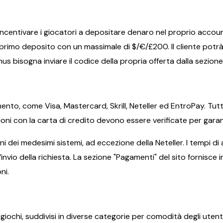
r incentivare i giocatori a depositare denaro nel proprio accou
rimo deposito con un massimale di $/€/£200. Il cliente potrà in
 bisogna inviare il codice della propria offerta dalla sezione 
ento, come Visa, Mastercard, Skrill, Neteller ed EntroPay. Tutti
oni con la carta di credito devono essere verificate per garanti
alcuni dei medesimi sistemi, ad eccezione della Neteller. I temp
ll’invio della richiesta. La sezione "Pagamenti" del sito fornisce
ni.
ochi, suddivisi in diverse categorie per comodità degli utenti