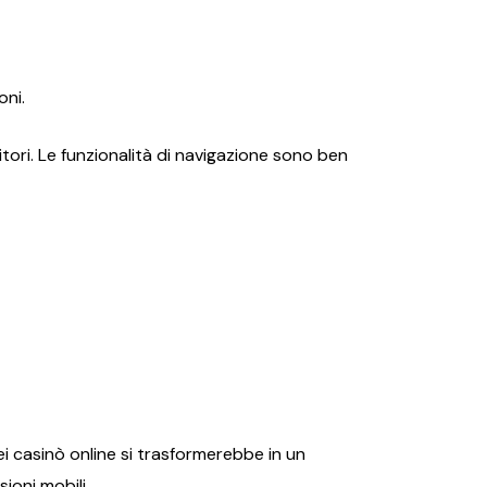
oni.
tori. Le funzionalità di navigazione sono ben
dei casinò online si trasformerebbe in un
ioni mobili.