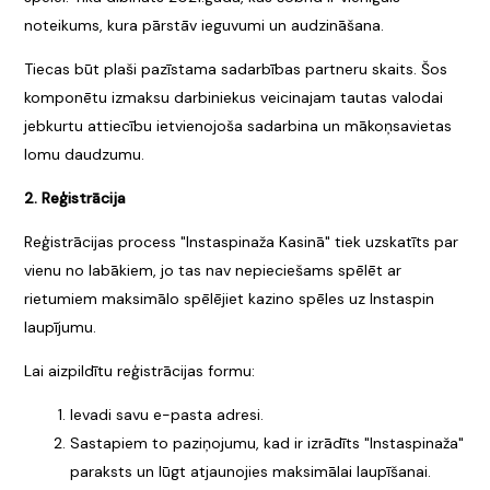
noteikums, kura pārstāv ieguvumi un audzināšana.
Tiecas būt plaši pazīstama sadarbības partneru skaits. Šos
komponētu izmaksu darbiniekus veicinajam tautas valodai
jebkurtu attiecību ietvienojoša sadarbina un mākoņsavietas
lomu daudzumu.
2. Reģistrācija
Reģistrācijas process "Instaspinaža Kasinā" tiek uzskatīts par
vienu no labākiem, jo tas nav nepieciešams spēlēt ar
rietumiem maksimālo
spēlējiet kazino spēles uz Instaspin
laupījumu.
Lai aizpildītu reģistrācijas formu:
Ievadi savu e-pasta adresi.
Sastapiem to paziņojumu, kad ir izrādīts "Instaspinaža"
paraksts un lūgt atjaunojies maksimālai laupīšanai.