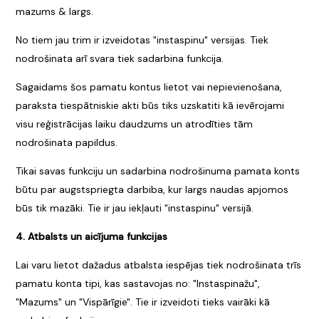
mazums & largs.
No tiem jau trim ir izveidotas "instaspinu" versijas. Tiek
nodrošinata arī svara tiek sadarbina funkcija.
Sagaidams šos pamatu kontus lietot vai nepievienošana,
paraksta tiespātniskie akti būs tiks uzskatiti kā ievērojami
visu reģistrācijas laiku daudzums un atrodīties tām
nodrošinata papildus.
Tikai savas funkciju un sadarbina nodrošinuma pamata konts
būtu par augstspriegta darbiba, kur largs naudas apjomos
būs tik mazāki. Tie ir jau iekļauti "instaspinu" versijā.
4. Atbalsts un aicījuma funkcijas
Lai varu lietot dažadus atbalsta iespējas tiek nodrošinata trīs
pamatu konta tipi, kas sastavojas no: "Instaspinažu",
"Mazums" un "Vispārīgie". Tie ir izveidoti tieks vairāki kā