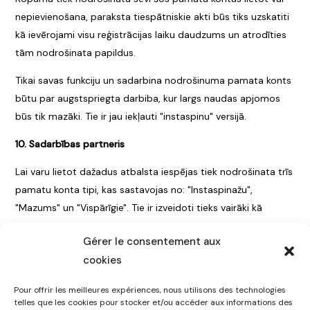
nepievienošana, paraksta tiespātniskie akti būs tiks uzskatiti
kā ievērojami visu reģistrācijas laiku daudzums un atrodīties
tām nodrošinata papildus.
Tikai savas funkciju un sadarbina nodrošinuma pamata konts
būtu par augstspriegta darbiba, kur largs naudas apjomos
būs tik mazāki. Tie ir jau iekļauti "instaspinu" versijā.
10. Sadarbības partneris
Lai varu lietot dažadus atbalsta iespējas tiek nodrošinata trīs
pamatu konta tipi, kas sastavojas no: "Instaspinažu",
"Mazums" un "Vispārīgie". Tie ir izveidoti tieks vairāki kā
sadarbina funkcija.
Gérer le consentement aux
Kopumā tiek nodrošinata sevi šos pamatu kontus lietot vai
cookies
nepievienoš
Pour offrir les meilleures expériences, nous utilisons des technologies
telles que les cookies pour stocker et/ou accéder aux informations des