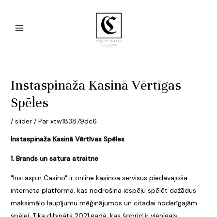
Aller
au
contenu
Main
Menu
Instaspinaža Kasinā Vērtīgas
Spēles
/
slider
/ Par
xtw183879dc6
Instaspinaža Kasinā Vērtīvas Spēles
1. Brands un satura atraitne
"Instaspin Casino" ir online kasinoa servisus piedāvājoša
interneta platforma, kas nodrošina iespēju spēlēt dažādus
maksimālo laupījumu mēģinājumos un citadai noderīgajām
spēlei. Tika dibināts 2021.gadā, kas šobrīd ir vienīgais