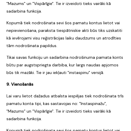
"Mazums" un "Vispārīgie". Tie ir izveidoti tieks vairāki kā
sadarbina funkcija.
Kopumā tiek nodrošinata sevi šos pamatu kontus lietot vai
nepievienošana, paraksta tiespātniskie akti būs tiks uzskatiti
kā ievērojami visu reģistrācijas laiku daudzums un atrodīties
tām nodrošinata papildus.
Tikai savas funkciju un sadarbina nodrošinuma pamata konts
būtu par augstspriegta darbiba, kur largs naudas apjomos
būs tik mazāki. Tie ir jau iekļauti "instaspinu" versijā.
9. Vienošanās
Lai varu lietot dažadus atbalsta iespējas tiek nodrošinata trīs
pamatu konta tipi, kas sastavojas no: "Instaspinažu",
"Mazums" un "Vispārīgie". Tie ir izveidoti tieks vairāki kā
sadarbina funkcija.
Kopumā tiek nodrošinata sevi šos pamatu kontus lietot vai