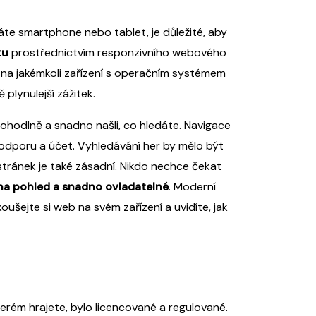
áte smartphone nebo tablet, je důležité, aby
tu
prostřednictvím responzivního webového
e na jakémkoli zařízení s operačním systémem
plynulejší zážitek.
 pohodlně a snadno našli, co hledáte. Navigace
podporu a účet. Vyhledávání her by mělo být
í stránek je také zásadní. Nikdo nechce čekat
na pohled a snadno ovladatelné
. Moderní
šejte si web na svém zařízení a uvidíte, jak
terém hrajete, bylo licencované a regulované.