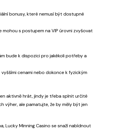
iální bonusy, které nemusí být dostupné
se mohou s postupem na VIP úrovni zvyšovat
ám bude k dispozici pro jakékoli potřeby a
 s vyššími cenami nebo dokonce k fyzickým
n aktivně hrát, jindy je třeba splnit určité
 výher, ale pamatujte, že by měly být jen
ina, Lucky Minning Casino se snaží nabídnout