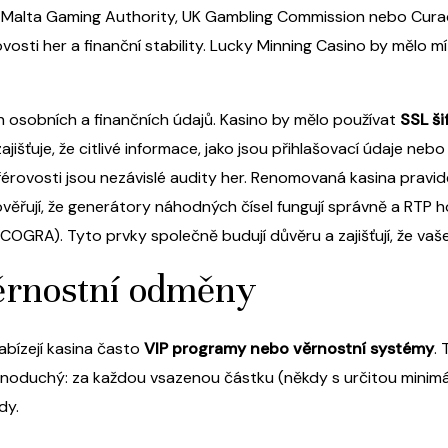
d Malta Gaming Authority, UK Gambling Commission nebo Cura
rovosti her a finanční stability. Lucky Minning Casino by mělo
ch osobních a finančních údajů. Kasino by mělo používat
SSL ši
ajišťuje, že citlivé informace, jako jsou přihlašovací údaje ne
ovosti jsou nezávislé audity her. Renomovaná kasina pravide
ověřují, že generátory náhodných čísel fungují správně a RTP 
OGRA). Tyto prvky společně budují důvěru a zajišťují, že vaše
ěrnostní odměny
 nabízejí kasina často
VIP programy nebo věrnostní systémy
.
á jednoduchý: za každou vsazenou částku (někdy s určitou mini
dy.