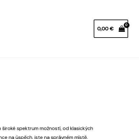
0,00
€
m široké spektrum možností, od klasických
ance na úspěch, jste na správném místě.