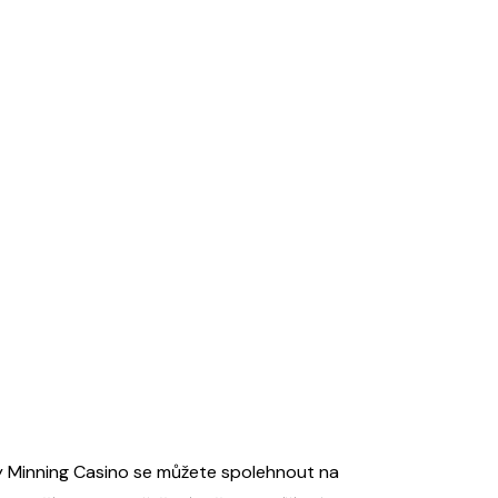
cky Minning Casino se můžete spolehnout na