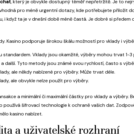
 chat
, který je obvykle dostupný téměř nepřetržitě. Je to nejry
e vhodná pro méně urgentní dotazy, kde potřebujete přiložit
ru, i když ta je v dnešní době méně častá. Je dobré si předem 
dy. Kasino podporuje širokou škálu možností pro vklady i výběr
ou standardem. Vklady jsou okamžité, výběry mohou trvat 1-3 
ller a další. Tyto metody jsou známé svou rychlostí, často s v
lady, ale někdy nabízené pro výběry. Může trvat déle.
klady, ale obvykle nelze použít pro výběry.
ansakce a minimální či maximální částky pro vklady a výběry. 
používá šifrovací technologie k ochraně vašich dat. Zodpovědn
mělo kasino nabízet.
ita a uživatelské rozhraní