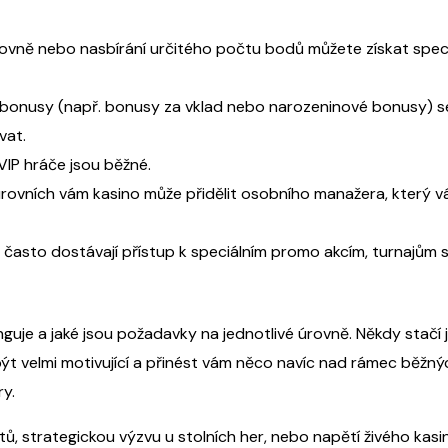
úrovně nebo nasbírání určitého počtu bodů můžete získat spec
 bonusy (např. bonusy za vklad nebo narozeninové bonusy) 
vat.
VIP hráče jsou běžné.
 úrovních vám kasino může přidělit osobního manažera, který v
či často dostávají přístup k speciálním promo akcím, turnajům
guje a jaké jsou požadavky na jednotlivé úrovně. Někdy stačí je
 velmi motivující a přinést vám něco navíc nad rámec běžných
ry.
tů, strategickou výzvu u stolních her, nebo napětí živého kas