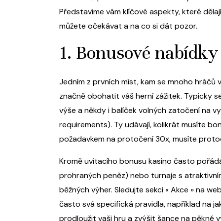
Představíme vám klíčové aspekty, které děla
můžete očekávat a na co si dát pozor.
1. Bonusové nabídky
Jedním z prvních míst, kam se mnoho hráčů v
značně obohatit váš herní zážitek. Typicky 
výše a někdy i balíček volných zatočení na 
requirements). Ty udávají, kolikrát musíte b
požadavkem na protočení 30x, musíte protoč
Kromě uvítacího bonusu kasino často pořád
prohraných peněz) nebo turnaje s atraktivní
běžných výher. Sledujte sekci « Akce » na web
často svá specifická pravidla, například na j
prodloužit vaši hru a zvýšit šance na pěkné 