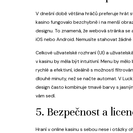
V dnešní době většina hráčů preferuje hrát s
kasino fungovalo bezchybně i na menší obra
designu. To znamená, že webová stránka se au
iOS nebo Android. Nemusíte stahovat žádné spec
Celkové uživatelské rozhraní (UI) a uživatels
v kasinu by měla být intuitivní. Menu by měl
rychlé a efektivní, ideálně s možností filtrov
dlouhé minuty, než se načte automat. V Lucky
design často kombinuje tmavé barvy s jasnými
vám sedí.
5. Bezpečnost a licen
Hraní v online kasinu s sebou nese i otázky o