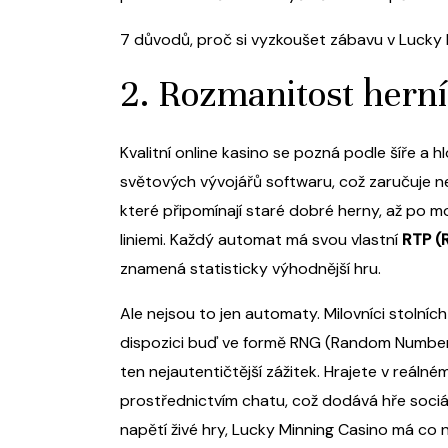
7 důvodů, proč si vyzkoušet zábavu v Lucky
2. Rozmanitost hern
Kvalitní online kasino se pozná podle šíře a
světových vývojářů softwaru, což zaručuje ne
které připomínají staré dobré herny, až po m
liniemi. Každý automat má svou vlastní
RTP (R
znamená statisticky výhodnější hru.
Ale nejsou to jen automaty. Milovníci stolních
dispozici buď ve formě RNG (Random Number Ge
ten nejautentičtější zážitek. Hrajete v reálné
prostřednictvím chatu, což dodává hře sociál
napětí živé hry, Lucky Minning Casino má co