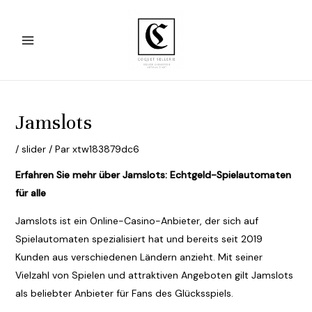
Aller
au
contenu
Main
Menu
Jamslots
/
slider
/ Par
xtw183879dc6
Erfahren Sie mehr über Jamslots: Echtgeld-Spielautomaten
für alle
Jamslots ist ein Online-Casino-Anbieter, der sich auf
Spielautomaten spezialisiert hat und bereits seit 2019
Kunden aus verschiedenen Ländern anzieht. Mit seiner
Vielzahl von Spielen und attraktiven Angeboten gilt Jamslots
als beliebter Anbieter für Fans des Glücksspiels.