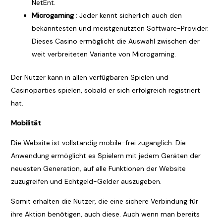
NetEnt.
Microgaming
: Jeder kennt sicherlich auch den
bekanntesten und meistgenutzten Software-Provider.
Dieses Casino ermöglicht die Auswahl zwischen der
weit verbreiteten Variante von Microgaming.
Der Nutzer kann in allen verfügbaren Spielen und
Casinoparties spielen, sobald er sich erfolgreich registriert
hat.
Mobilität
Die Website ist vollständig mobile-frei zugänglich. Die
Anwendung ermöglicht es Spielern mit jedem Geräten der
neuesten Generation, auf alle Funktionen der Website
zuzugreifen und Echtgeld-Gelder auszugeben.
Somit erhalten die Nutzer, die eine sichere Verbindung für
ihre Aktion benötigen, auch diese. Auch wenn man bereits