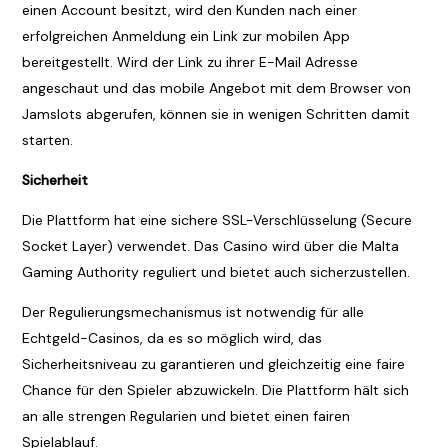
einen Account besitzt, wird den Kunden nach einer
erfolgreichen Anmeldung ein Link zur mobilen App
bereitgestellt. Wird der Link zu ihrer E-Mail Adresse
angeschaut und das mobile Angebot mit dem Browser von
Jamslots abgerufen, können sie in wenigen Schritten damit
starten.
Sicherheit
Die Plattform hat eine sichere SSL-Verschlüsselung (Secure
Socket Layer) verwendet. Das Casino wird über die Malta
Gaming Authority reguliert und bietet auch sicherzustellen.
Der Regulierungsmechanismus ist notwendig für alle
Echtgeld-Casinos, da es so möglich wird, das
Sicherheitsniveau zu garantieren und gleichzeitig eine faire
Chance für den Spieler abzuwickeln. Die Plattform hält sich
an alle strengen Regularien und bietet einen fairen
Spielablauf.