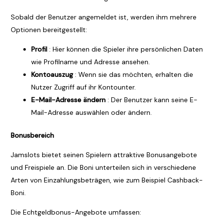
Sobald der Benutzer angemeldet ist, werden ihm mehrere
Optionen bereitgestellt:
Profil
: Hier können die Spieler ihre persönlichen Daten
wie Profilname und Adresse ansehen.
Kontoauszug
: Wenn sie das möchten, erhalten die
Nutzer Zugriff auf ihr Kontounter.
E-Mail-Adresse ändern
: Der Benutzer kann seine E-
Mail-Adresse auswählen oder ändern.
Bonusbereich
Jamslots bietet seinen Spielern attraktive Bonusangebote
und Freispiele an. Die Boni unterteilen sich in verschiedene
Arten von Einzahlungsbeträgen, wie zum Beispiel Cashback-
Boni.
Die Echtgeldbonus-Angebote umfassen: