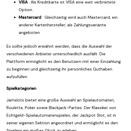
VISA
: Als Kreditkarte ist VISA eine weit verbreitete
Option.
Mastercard
: Gleichzeitig wird auch Mastercard, ein
anderer Kartenhersteller, als Zahlungsvariante
angeboten.
Es sollte jedoch erwähnt werden, dass die Auswahl der
verschiedenen Anbieter unterschiedlich ausfällt. Die
Plattform ermöglicht es den Benutzern mit einer Einzahlung
zu beginnen und gleichzeitig ihr persönliches Guthaben
aufzufüllen.
Spielkategorien
Jamslots bietet eine große Auswahl an Spielautomaten,
Roulette, Poker sowie Blackjack-Parties. Der Klassiker von
Echtgeld-Spielautomatenspielen, der Jackpot Slot, ist in
seiner eigenen Sektion angeordnet und ermöglicht es den
Spielern ein großes Glück zu erleben.