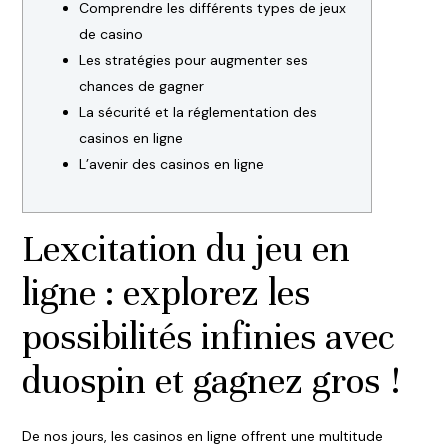
Comprendre les différents types de jeux
de casino
Les stratégies pour augmenter ses
chances de gagner
La sécurité et la réglementation des
casinos en ligne
L’avenir des casinos en ligne
Lexcitation du jeu en
ligne : explorez les
possibilités infinies avec
duospin et gagnez gros !
De nos jours, les casinos en ligne offrent une multitude