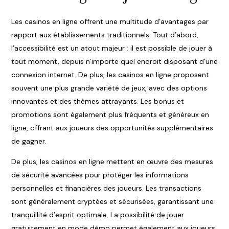
Les casinos en ligne offrent une multitude d’avantages par
rapport aux établissements traditionnels. Tout d’abord,
l’accessibilité est un atout majeur : il est possible de jouer à
tout moment, depuis n’importe quel endroit disposant d’une
connexion internet. De plus, les casinos en ligne proposent
souvent une plus grande variété de jeux, avec des options
innovantes et des thèmes attrayants. Les bonus et
promotions sont également plus fréquents et généreux en
ligne, offrant aux joueurs des opportunités supplémentaires
de gagner.
De plus, les casinos en ligne mettent en œuvre des mesures
de sécurité avancées pour protéger les informations
personnelles et financières des joueurs. Les transactions
sont généralement cryptées et sécurisées, garantissant une
tranquillité d’esprit optimale. La possibilité de jouer
gratuitement en mode démo permet également aux joueurs