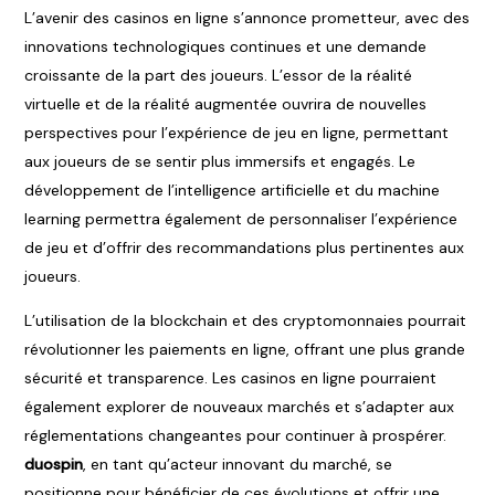
L’avenir des casinos en ligne s’annonce prometteur, avec des
innovations technologiques continues et une demande
croissante de la part des joueurs. L’essor de la réalité
virtuelle et de la réalité augmentée ouvrira de nouvelles
perspectives pour l’expérience de jeu en ligne, permettant
aux joueurs de se sentir plus immersifs et engagés. Le
développement de l’intelligence artificielle et du machine
learning permettra également de personnaliser l’expérience
de jeu et d’offrir des recommandations plus pertinentes aux
joueurs.
L’utilisation de la blockchain et des cryptomonnaies pourrait
révolutionner les paiements en ligne, offrant une plus grande
sécurité et transparence. Les casinos en ligne pourraient
également explorer de nouveaux marchés et s’adapter aux
réglementations changeantes pour continuer à prospérer.
duospin
, en tant qu’acteur innovant du marché, se
positionne pour bénéficier de ces évolutions et offrir une