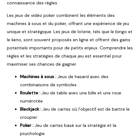
connaissance des règles.
Les jeux de vidéo poker combinent les éléments des
machines à sous et du poker, offrant une expérience de jeu
unique et stratégique. Les jeux de loterie, tels que le bingo et
le keno, sont souvent proposés en ligne et offrent des gains
potentiels importants pour de petits enjeux. Comprendre les
règles et les stratégies de chaque jeu est essentiel pour
maximiser ses chances de gagner.
Machines à sous :
Jeux de hasard avec des
combinaisons de symboles.
Roulette :
Jeu de table avec une bille et une roue
numérotée.
Blackjack :
Jeu de cartes où l’objectif est de battre le
croupier.
Poker :
Jeu de cartes basé sur la stratégie et la
psychologie.