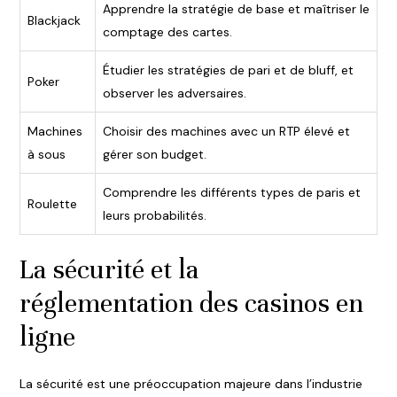
Apprendre la stratégie de base et maîtriser le
Blackjack
comptage des cartes.
Étudier les stratégies de pari et de bluff, et
Poker
observer les adversaires.
Machines
Choisir des machines avec un RTP élevé et
à sous
gérer son budget.
Comprendre les différents types de paris et
Roulette
leurs probabilités.
La sécurité et la
réglementation des casinos en
ligne
La sécurité est une préoccupation majeure dans l’industrie