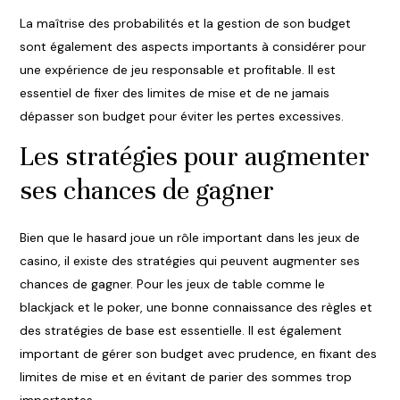
La maîtrise des probabilités et la gestion de son budget
sont également des aspects importants à considérer pour
une expérience de jeu responsable et profitable. Il est
essentiel de fixer des limites de mise et de ne jamais
dépasser son budget pour éviter les pertes excessives.
Les stratégies pour augmenter
ses chances de gagner
Bien que le hasard joue un rôle important dans les jeux de
casino, il existe des stratégies qui peuvent augmenter ses
chances de gagner. Pour les jeux de table comme le
blackjack et le poker, une bonne connaissance des règles et
des stratégies de base est essentielle. Il est également
important de gérer son budget avec prudence, en fixant des
limites de mise et en évitant de parier des sommes trop