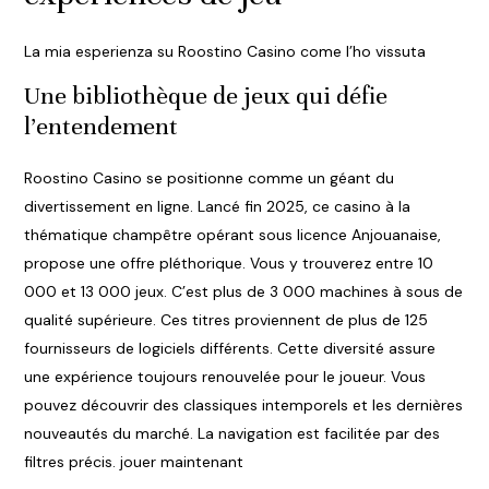
La mia esperienza su Roostino Casino come l’ho vissuta
Une bibliothèque de jeux qui défie
l’entendement
Roostino Casino se positionne comme un géant du
divertissement en ligne. Lancé fin 2025, ce casino à la
thématique champêtre opérant sous licence Anjouanaise,
propose une offre pléthorique. Vous y trouverez entre 10
000 et 13 000 jeux. C’est plus de 3 000 machines à sous de
qualité supérieure. Ces titres proviennent de plus de 125
fournisseurs de logiciels différents. Cette diversité assure
une expérience toujours renouvelée pour le joueur. Vous
pouvez découvrir des classiques intemporels et les dernières
nouveautés du marché. La navigation est facilitée par des
filtres précis.
jouer maintenant