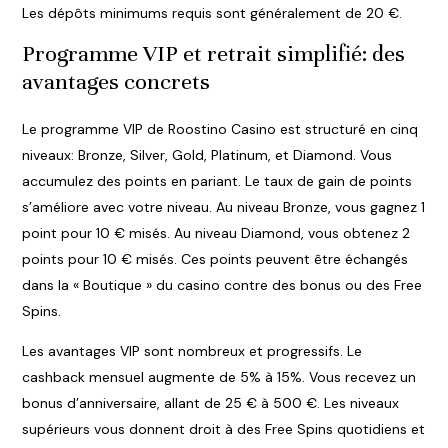
Les dépôts minimums requis sont généralement de 20 €.
Programme VIP et retrait simplifié: des
avantages concrets
Le programme VIP de Roostino Casino est structuré en cinq
niveaux: Bronze, Silver, Gold, Platinum, et Diamond. Vous
accumulez des points en pariant. Le taux de gain de points
s’améliore avec votre niveau. Au niveau Bronze, vous gagnez 1
point pour 10 € misés. Au niveau Diamond, vous obtenez 2
points pour 10 € misés. Ces points peuvent être échangés
dans la « Boutique » du casino contre des bonus ou des Free
Spins.
Les avantages VIP sont nombreux et progressifs. Le
cashback mensuel augmente de 5% à 15%. Vous recevez un
bonus d’anniversaire, allant de 25 € à 500 €. Les niveaux
supérieurs vous donnent droit à des Free Spins quotidiens et