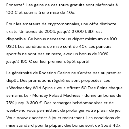
Bonanza*. Les gains de ces tours gratuits sont plafonnés à
100 € et soumis à une mise de 40x.
Pour les amateurs de cryptomonnaies, une offre distincte
existe. Un bonus de 200% jusqu’à 3 000 USDT est
disponible. Ce bonus nécessite un dépôt minimum de 100
USDT. Les conditions de mise sont de 40x. Les parieurs
sportifs ne sont pas en reste, avec un bonus de 100%
jusqu’à 100 € sur leur premier dépôt sportif.
La générosité de Roostino Casino ne s’arrête pas au premier
dépôt. Des promotions régulières sont proposées. Les
« Wednesday Wild Spins » vous offrent 50 Free Spins chaque
semaine. Le « Monday Reload Madness » donne un bonus de
75% jusqu’à 300 €. Des recharges hebdomadaires et de
week-end vous permettent de prolonger votre plaisir de jeu.
Vous pouvez accéder à jouer maintenant. Les conditions de
mise standard pour la plupart des bonus sont de 35x à 40x.