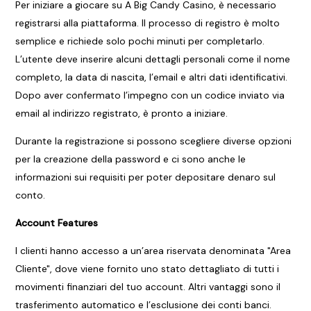
Per iniziare a giocare su A Big Candy Casino, è necessario
registrarsi alla piattaforma. Il processo di registro è molto
semplice e richiede solo pochi minuti per completarlo.
L’utente deve inserire alcuni dettagli personali come il nome
completo, la data di nascita, l’email e altri dati identificativi.
Dopo aver confermato l’impegno con un codice inviato via
email al indirizzo registrato, è pronto a iniziare.
Durante la registrazione si possono scegliere diverse opzioni
per la creazione della password e ci sono anche le
informazioni sui requisiti per poter depositare denaro sul
conto.
Account Features
I clienti hanno accesso a un’area riservata denominata "Area
Cliente", dove viene fornito uno stato dettagliato di tutti i
movimenti finanziari del tuo account. Altri vantaggi sono il
trasferimento automatico e l’esclusione dei conti banci.