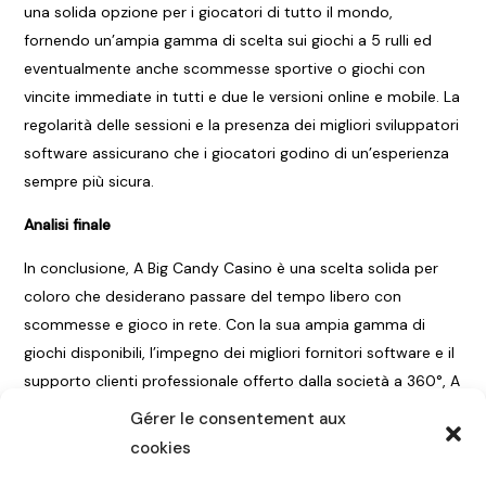
una solida opzione per i giocatori di tutto il mondo,
fornendo un’ampia gamma di scelta sui giochi a 5 rulli ed
eventualmente anche scommesse sportive o giochi con
vincite immediate in tutti e due le versioni online e mobile. La
regolarità delle sessioni e la presenza dei migliori sviluppatori
software assicurano che i giocatori godino di un’esperienza
sempre più sicura.
Analisi finale
In conclusione, A Big Candy Casino è una scelta solida per
coloro che desiderano passare del tempo libero con
scommesse e gioco in rete. Con la sua ampia gamma di
giochi disponibili, l’impegno dei migliori fornitori software e il
supporto clienti professionale offerto dalla società a 360°, A
Big Candy Casino è una delle prime scelte nel mondo
Gérer le consentement aux
dell’industria per coloro che desiderano iniziare un gioco
cookies
veloce.