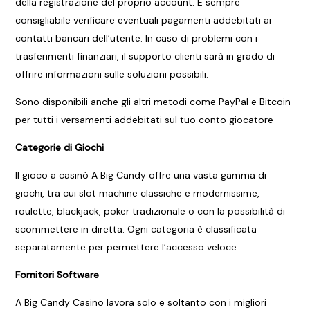
della registrazione del proprio account. È sempre
consigliabile verificare eventuali pagamenti addebitati ai
contatti bancari dell’utente. In caso di problemi con i
trasferimenti finanziari, il supporto clienti sarà in grado di
offrire informazioni sulle soluzioni possibili.
Sono disponibili anche gli altri metodi come PayPal e Bitcoin
per tutti i versamenti addebitati sul tuo conto giocatore
Categorie di Giochi
Il gioco a casinò A Big Candy offre una vasta gamma di
giochi, tra cui slot machine classiche e modernissime,
roulette, blackjack, poker tradizionale o con la possibilità di
scommettere in diretta. Ogni categoria è classificata
separatamente per permettere l’accesso veloce.
Fornitori Software
A Big Candy Casino lavora solo e soltanto con i migliori