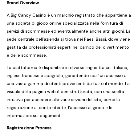
Brand Overview
A Big Candy Casino è un marchio registrato che appartiene a
una società di gioco online specializzata nella fornitura di
servizi di scommesse ed eventualmente anche altri giochi. La
sede centrale dell’azienda si trova nei Paesi Bassi, dove viene
gestita da professionisti esperti nel campo del divertimento
e delle scommesse.
La piattaforma è disponibile in diverse lingue tra cui italiana,
inglese francese e spagnolo, garantendo così un accesso a
una vasta gamma di utenti provenienti da tutto il mondo. La
visuale della pagina web è ben strutturata, con una scelta
intuitiva per accedere alle varie sezioni del sito, come la
registrazione al conto utente, l’accesso al gioco e le
informazioni sui pagamenti.
Registrazione Process