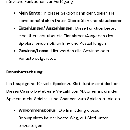
nützliche Funktionen zur Verfügung:
Mein Konto
: In dieser Sektion kann der Spieler alle
seine persönlichen Daten überprüfen und aktualisieren.
Einzahlungen/ Auszahlungen
: Diese Funktion bietet
eine Übersicht über die Einnahmen/Ausgaben des
Spielers, einschließlich Ein- und Auszahlungen.
Gewinne/Losse
: Hier werden alle Gewinne oder
Verluste aufgelistet.
Bonusbetrachtung
Ein Hauptgrund für viele Spieler zu Slot Hunter sind die Boni.
Dieses Casino bietet eine Vielzahl von Aktionen an, um den
Spielern mehr Spielzeit und Chancen zum Spielen zu bieten.
Willkommensbonus
: Die Ermittlung dieses
Bonuspakets ist der beste Weg, auf SlotHunter
einzusteigen.