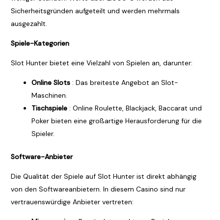
Sicherheitsgründen aufgeteilt und werden mehrmals
ausgezahlt.
Spiele-Kategorien
Slot Hunter bietet eine Vielzahl von Spielen an, darunter:
Online Slots
: Das breiteste Angebot an Slot-
Maschinen.
Tischspiele
: Online Roulette, Blackjack, Baccarat und
Poker bieten eine großartige Herausforderung für die
Spieler.
Software-Anbieter
Die Qualität der Spiele auf Slot Hunter ist direkt abhängig
von den Softwareanbietern. In diesem Casino sind nur
vertrauenswürdige Anbieter vertreten: