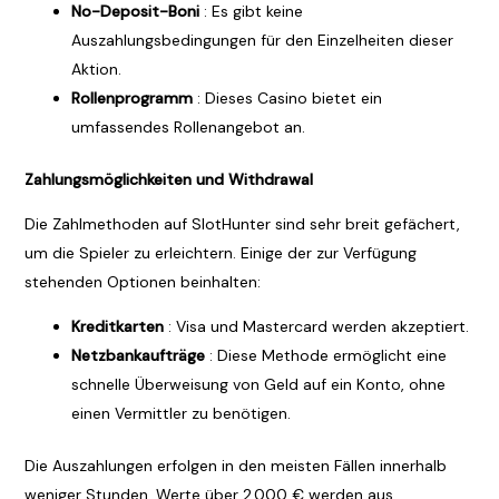
No-Deposit-Boni
: Es gibt keine
Auszahlungsbedingungen für den Einzelheiten dieser
Aktion.
Rollenprogramm
: Dieses Casino bietet ein
umfassendes Rollenangebot an.
Zahlungsmöglichkeiten und Withdrawal
Die Zahlmethoden auf SlotHunter sind sehr breit gefächert,
um die Spieler zu erleichtern. Einige der zur Verfügung
stehenden Optionen beinhalten:
Kreditkarten
: Visa und Mastercard werden akzeptiert.
Netzbankaufträge
: Diese Methode ermöglicht eine
schnelle Überweisung von Geld auf ein Konto, ohne
einen Vermittler zu benötigen.
Die Auszahlungen erfolgen in den meisten Fällen innerhalb
weniger Stunden. Werte über 2.000 € werden aus