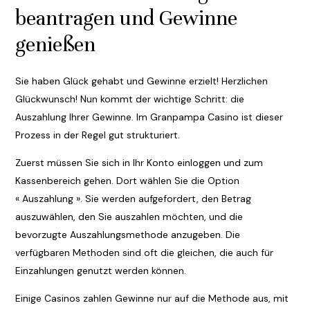
beantragen und Gewinne
genießen
Sie haben Glück gehabt und Gewinne erzielt! Herzlichen
Glückwunsch! Nun kommt der wichtige Schritt: die
Auszahlung Ihrer Gewinne. Im Granpampa Casino ist dieser
Prozess in der Regel gut strukturiert.
Zuerst müssen Sie sich in Ihr Konto einloggen und zum
Kassenbereich gehen. Dort wählen Sie die Option
« Auszahlung ». Sie werden aufgefordert, den Betrag
auszuwählen, den Sie auszahlen möchten, und die
bevorzugte Auszahlungsmethode anzugeben. Die
verfügbaren Methoden sind oft die gleichen, die auch für
Einzahlungen genutzt werden können.
Einige Casinos zahlen Gewinne nur auf die Methode aus, mit