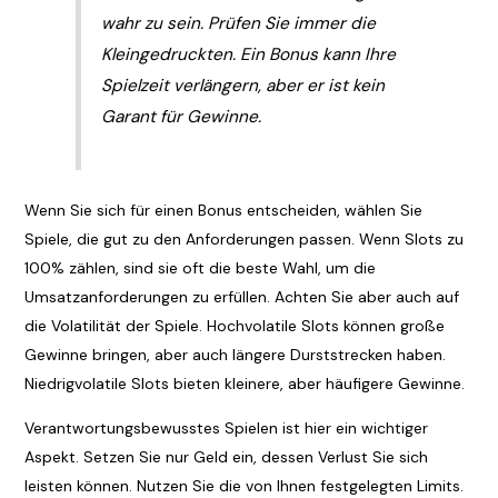
wahr zu sein. Prüfen Sie immer die
Kleingedruckten. Ein Bonus kann Ihre
Spielzeit verlängern, aber er ist kein
Garant für Gewinne.
Wenn Sie sich für einen Bonus entscheiden, wählen Sie
Spiele, die gut zu den Anforderungen passen. Wenn Slots zu
100% zählen, sind sie oft die beste Wahl, um die
Umsatzanforderungen zu erfüllen. Achten Sie aber auch auf
die Volatilität der Spiele. Hochvolatile Slots können große
Gewinne bringen, aber auch längere Durststrecken haben.
Niedrigvolatile Slots bieten kleinere, aber häufigere Gewinne.
Verantwortungsbewusstes Spielen ist hier ein wichtiger
Aspekt. Setzen Sie nur Geld ein, dessen Verlust Sie sich
leisten können. Nutzen Sie die von Ihnen festgelegten Limits.