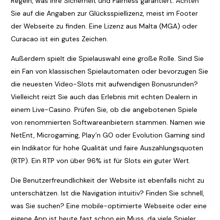
Regeln, was Ihre Sicherheit und Fairness garantiert. Achten
Sie auf die Angaben zur Glücksspiellizenz, meist im Footer
der Webseite zu finden. Eine Lizenz aus Malta (MGA) oder
Curacao ist ein gutes Zeichen.
Außerdem spielt die Spielauswahl eine große Rolle. Sind Sie
ein Fan von klassischen Spielautomaten oder bevorzugen Sie
die neuesten Video-Slots mit aufwendigen Bonusrunden?
Vielleicht reizt Sie auch das Erlebnis mit echten Dealern in
einem Live-Casino. Prüfen Sie, ob die angebotenen Spiele
von renommierten Softwareanbietern stammen. Namen wie
NetEnt, Microgaming, Play’n GO oder Evolution Gaming sind
ein Indikator für hohe Qualität und faire Auszahlungsquoten
(RTP). Ein RTP von über 96% ist für Slots ein guter Wert.
Die Benutzerfreundlichkeit der Website ist ebenfalls nicht zu
unterschätzen. Ist die Navigation intuitiv? Finden Sie schnell,
was Sie suchen? Eine mobile-optimierte Webseite oder eine
eigene App ist heute fast schon ein Muss, da viele Spieler