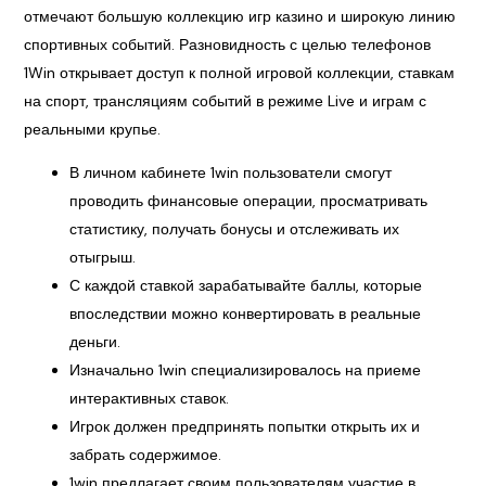
отмечают большую коллекцию игр казино и широкую линию
спортивных событий. Разновидность с целью телефонов
1Win открывает доступ к полной игровой коллекции, ставкам
на спорт, трансляциям событий в режиме Live и играм с
реальными крупье.
В личном кабинете 1win пользователи смогут
проводить финансовые операции, просматривать
статистику, получать бонусы и отслеживать их
отыгрыш.
С каждой ставкой зарабатывайте баллы, которые
впоследствии можно конвертировать в реальные
деньги.
Изначально 1win специализировалось на приеме
интерактивных ставок.
Игрок должен предпринять попытки открыть их и
забрать содержимое.
1win предлагает своим пользователям участие в