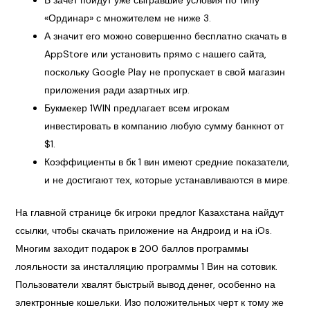
«Ординар» с множителем не ниже 3.
А значит его можно совершенно бесплатно скачать в
AppStore или установить прямо с нашего сайта,
поскольку Google Play не пропускает в свой магазин
приложения ради азартных игр.
Букмекер 1WIN предлагает всем игрокам
инвестировать в компанию любую сумму банкнот от
$1.
Коэффициенты в бк 1 вин имеют средние показатели,
и не достигают тех, которые устанавливаются в мире.
На главной странице бк игроки предлог Казахстана найдут
ссылки, чтобы скачать приложение на Андроид и на iOs.
Многим заходит подарок в 200 баллов программы
лояльности за инсталляцию программы 1 Вин на сотовик.
Пользователи хвалят быстрый вывод денег, особенно на
электронные кошельки. Изо положительных черт к тому же