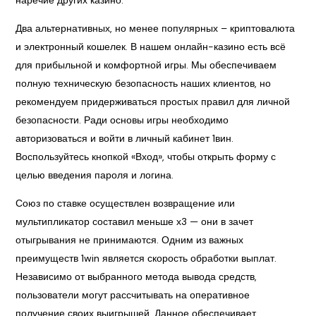
Два альтернативных, но менее популярных – криптовалюта
и электронный кошелек. В нашем онлайн-казино есть всё
для прибыльной и комфортной игры. Мы обеспечиваем
полную техническую безопасность наших клиентов, но
рекомендуем придерживаться простых правил для личной
безопасности. Ради основы игры необходимо
авторизоваться и войти в личный кабинет 1вин.
Воспользуйтесь кнопкой «Вход», чтобы открыть форму с
целью введения пароля и логина.
Союз по ставке осуществлен возвращение или
мультипликатор составил меньше х3 — они в зачет
отыгрывания не принимаются. Одним из важных
преимуществ 1win является скорость обработки выплат.
Независимо от выбранного метода вывода средств,
пользователи могут рассчитывать на оперативное
получение своих выигрышей. Данное обеспечивает