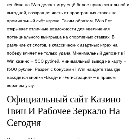
кешбэка на 1Win делает игру ещё более привлекательной и
выгодной, возвращая часть от проигранных ставок на
премиальный счёт игрока. Таким образом, 1Win Bet
открывает отличные возможности для увеличения
потенциального выигрыша на спортивных ставках. В
различие от слотов, в классических азартных играх на
победу влияет не только удача. Минимальный депозит в 1
Win казино – 500 рублей, минимальный вывод на карту –
1500 рублей. Раздел с бонусами 1 Win найдете там, где
находятся кнопки «Вход» и «Регистрация» – в правом
верхнем углу.
Официальный сайт Казино
1вин И Рабочее Зеркало На
Сегодня