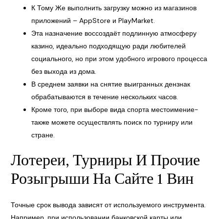
К Тому Же выполнить загрузку можно из магазинов
приложений – AppStore и PlayMarket.
Эта назначение воссоздаёт подлинную атмосферу
казино, идеально подходящую ради любителей
социального, но при этом удобного игрового процесса
без выхода из дома.
В среднем заявки на снятие выигранных дензнак
обрабатываются в течение нескольких часов.
Кроме того, при выборе вида спорта местоимение-
также можете осуществлять поиск по турниру или
стране.
Лотереи, Турниры И Прочие
Розыгрыши На Сайте 1 Вин
Точные срок вывода зависят от используемого инструмента.
Например, при использовании банковской карты или