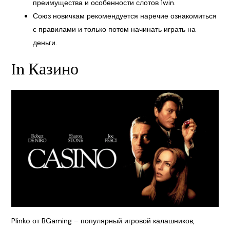
преимущества и особенности слотов 1win.
Союз новичкам рекомендуется наречие ознакомиться
с правилами и только потом начинать играть на
деньги.
In Казино
Plinko от BGaming – популярный игровой калашников,