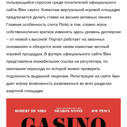
пользующийся спросом среди посетителей официального
сайта 1Вин casino. Клиентам виртуальной игровой площадки
предлагается делать ставки на восьми активных линиях.
Главная особенность слота Plinko в том, словно игрок
собственнолично краткое изменять здесь уровень дисперсии
– от низкой к высокой. Портал работает на законных
основаниях и обязуется всем своим клиентам честный
игровой процедура. В футере официального сайта 1Вин
представлена кликабельная ссылка на регулятора, по
окончании перехода по которой можно проверить
подлинность выданной лицензии. Регистрация на сайте 1вин
дает игроку возможность развлекаться во всех разделах
азартной площадки.