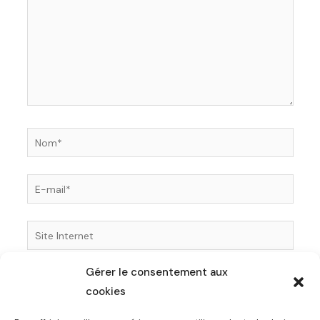
Nom*
E-
mail*
Site
Internet
Gérer le consentement aux
Enregistrer mon nom, mon e-mail et mon site dans
cookies
le navigateur pour mon prochain commentaire.