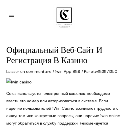
Aller
au
contenu
Main
Menu
Официальный Веб-Сайт И
Регистрация В Казино
Laisser un commentaire
/
1win App 989
/ Par
xtw183871350
Союз используется электронный кошелек, необходимо
ввести его номер или авторизоваться в системе. Если
наречие пользователей 1Win Casino возникают трудности с
аккаунтом или конкретные вопросы, они наречие
1win online
могут обратиться в службу поддержки. Рекомендуется