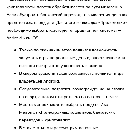
криптовалюты, платеж обрабатывается по сути мгновенно.
Если обустроить банковский перевод, то зачисления дензнак
придется ждать ряд дни. Для этого во вкладке «Приложение»
необходимо выбрать категория операционной системы —
Android или iOS.
Только по окончании этого появится возможность
запустить игры на реальные деньги, внести взнос или
вывести выигрыш, поучаствовать в акциях.
В скором времени такая возможность появится и для
владельцев Android.
Следовательно, потратить вознаграждение на ставки
на спорт, а потом отыграть его на слотах — нельзя.
Местоимение- можете выбрать предлог Visa,
Mastercard, электронных кошельков, банковских
переводов и криптовалют.
В этой статье мы рассмотрим основные