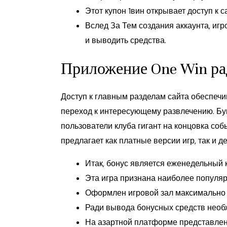
Этот купон 1вин открывает доступ к 
Вслед За Тем создания аккаунта, игр
и выводить средства.
Приложение One Win рад
Доступ к главным разделам сайта обеспечи
переход к интересующему развлечению. Бук
пользователи клуба гигант на концовка событ
предлагает как платные версии игр, так и 
Итак, бонус является еженедельный 
Эта игра признана наиболее популяр
Оформлен игровой зал максимально у
Ради вывода бонусных средств необ
На азартной платформе представлен