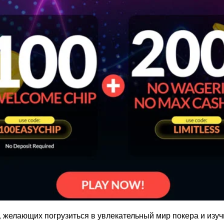
 желающих погрузиться в увлекательный мир покера и изучи