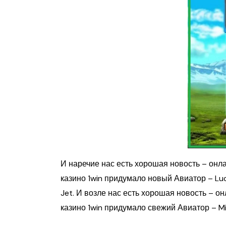
И наречие нас есть хорошая новость – онл
казино 1win придумало новый Авиатор – Luc
Jet. И возле нас есть хорошая новость – о
казино 1win придумало свежий Авиатор – Mi