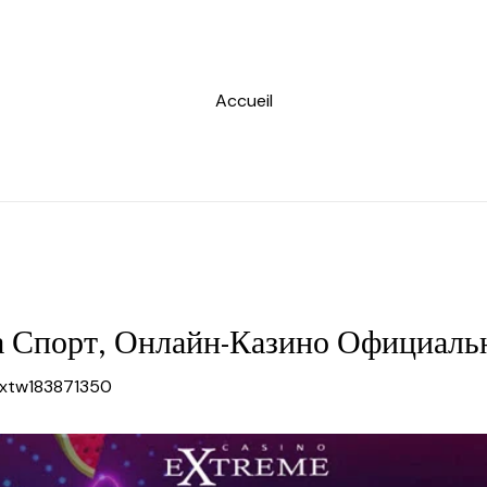
Accueil
а Спорт, Онлайн-Казино Официаль
xtw183871350