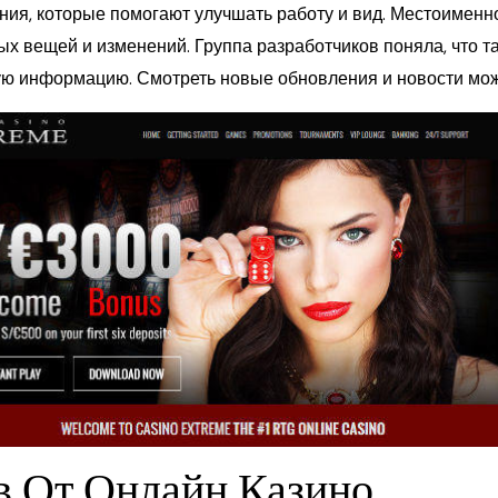
ления, которые помогают улучшат͏ь работу и вид. Местоимен
вых ве͏щей и и͏зменений͏. Группа разработчиков поняла, что т
жную информацию. Смотреть н͏овые обновления и новости мо
в От Онлайн Казино