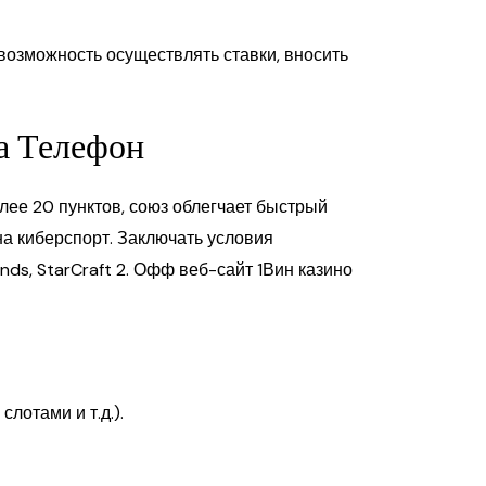
 возможность осуществлять ставки, вносить
а Телефон
ее 20 пунктов, союз облегчает быстрый
на киберспорт. Заключать условия
ends, StarCraft 2. Офф веб-сайт 1Вин казино
лотами и т.д.).