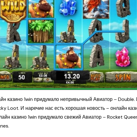
айн казино 1win придумало непривычный Авиатор – Double. 
ky Loot. И наречие нас есть хорошая новость – онлайн каз
нлайн казино 1win придумало свежий Авиатор – Rocket Queen
nes.