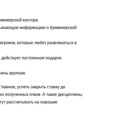
укмекерской конторе.
рпывающую информацию о букмекерской
 игроков, которые любят развлекаться в
о действует постоянная подарок
чень крупная.
авное, успеть закрыть ставку до
во полученных очков. А такие дисциплины,
огут рассчитывать на хорошие