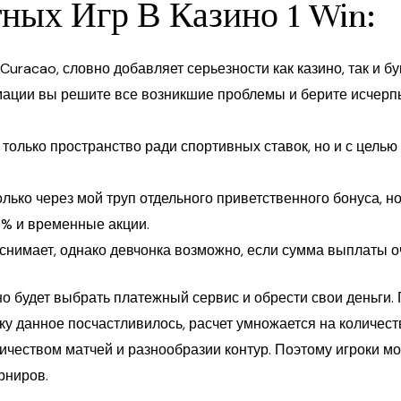
ных Игр В Казино 1 Win:
Curacao, словно добавляет серьезности как казино, так и б
мации вы решите все возникшие проблемы и берите исче
 только пространство ради спортивных ставок, но и с целью
лько через мой труп отдельного приветственного бонуса, н
0% и временные акции.
снимает, однако девчонка возможно, если сумма выплаты о
будет выбрать платежный сервис и обрести свои деньги. Гл
ку данное посчастливилось, расчет умножается на количест
оличеством матчей и разнообразии контур. Поэтому игроки м
рниров.