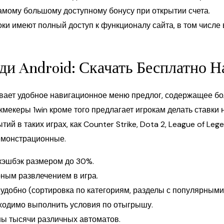
самому большому доступному бонусу при открытии счета.
оки имеют полный доступ к функционалу сайта, в том числе
и Android: Скачать Бесплатно Н
вает удобное навигационное меню предлог, содержащее бол
мекеры 1win кроме того предлагает игрокам делать ставки 
ий в таких играх, как Counter Strike, Dota 2, League of Leg
демонстрационные.
кэшбэк размером до 30%.
ным развлечением в игра.
добно (сортировка по категориям, разделы с популярными с
ходимо выполнить условия по отыгрышу.
ы тысячи различных автоматов.