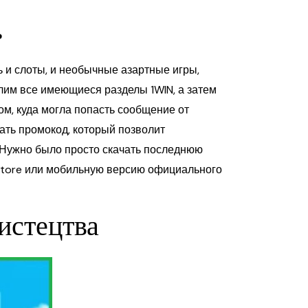
ь
ь и слоты, и необычные азартные игры,
слим все имеющиеся разделы 1WIN, а затем
ом, куда могла попасть сообщение от
ать промокод, который позволит
 Нужно было просто скачать последнюю
 Store или мобильную версию официального
истецтва