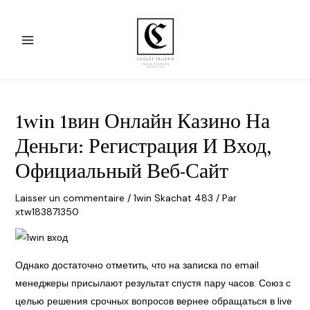
Aller
au
contenu
Main
Menu
1win 1вин Онлайн Казино На
Деньги: Регистрация И Вход,
Официальный Веб-Сайт
Laisser un commentaire
/
1win Skachat 483
/ Par
xtw183871350
Однако достаточно отметить, что на записка по email
менеджеры присылают результат спустя пару часов. Союз с
целью решения срочных вопросов вернее обращаться в live