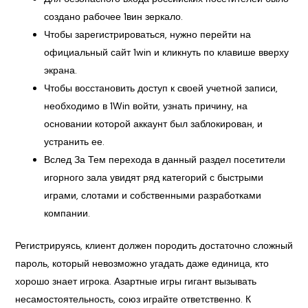
создано рабочее 1вин зеркало.
Чтобы зарегистрироваться, нужно перейти на
официальный сайт 1win и кликнуть по клавише вверху
экрана.
Чтобы восстановить доступ к своей учетной записи,
необходимо в 1Win войти, узнать причину, на
основании которой аккаунт был заблокирован, и
устранить ее.
Вслед За Тем перехода в данный раздел посетители
игорного зала увидят ряд категорий с быстрыми
играми, слотами и собственными разработками
компании.
Регистрируясь, клиент должен породить достаточно сложный
пароль, который невозможно угадать даже единица, кто
хорошо знает игрока. Азартные игры гигант вызывать
несамостоятельность, союз играйте ответственно. К