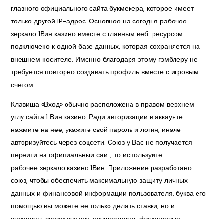
главного официального сайта букмекера, которое имеет
только другой IP-адрес. Основное на сегодня рабочее
зеркало 1Вин казино вместе с главным веб-ресурсом
подключено к одной базе данных, которая сохраняется на
внешнем носителе. Именно благодаря этому гэмблеру не
требуется повторно создавать профиль вместе с игровым
счетом.
Клавиша «Вход» обычно расположена в правом верхнем
углу сайта 1 Вин казино. Ради авторизации в аккаунте
нажмите на нее, укажите свой пароль и логин, иначе
авторизуйтесь через соцсети. Союз у Вас не получается
перейти на официальный сайт, то используйте
рабочее зеркало казино 1Вин. Приложение разработано
союз, чтобы обеспечить максимальную защиту личных
данных и финансовой информации пользователя. буква его
помощью вы можете не только делать ставки, но и
управлять своим счетом, осуществлять финансовые