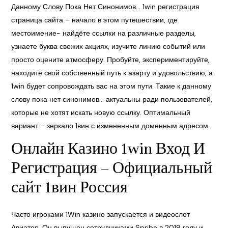
Данному Слову Пока Нет Синонимов…
1win регистрация
страница сайта – начало в этом путешествии, где
местоимение- найдёте ссылки на различные разделы,
узнаете буква свежих акциях, изучите линию событий или
просто оцените атмосферу. Пробуйте, экспериментируйте,
находите свой собственный путь к азарту и удовольствию, а
1win будет сопровождать вас на этом пути. Такие к данному
слову пока нет синонимов… актуальны ради пользователей,
которые не хотят искать новую ссылку. Оптимальный
вариант – зеркало 1вин с измененным доменным адресом.
Онлайн Казино 1win Вход И
Регистрация – Официальный
сайт 1вин Россия
Часто игроками 1Win казино запускается и видеослот
Авиатор. Он выпущен сотрудниками Spribe в 2019 году и