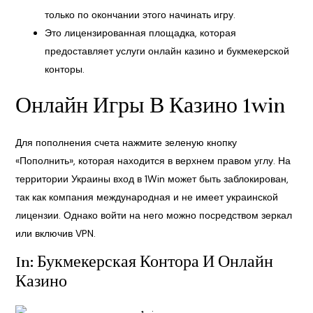
только по окончании этого начинать игру.
Это лицензированная площадка, которая
предоставляет услуги онлайн казино и букмекерской
конторы.
Онлайн Игры В Казино 1win
Для пополнения счета нажмите зеленую кнопку
«Пополнить», которая находится в верхнем правом углу. На
территории Украины вход в 1Win может быть заблокирован,
так как компания международная и не имеет украинской
лицензии. Однако войти на него можно посредством зеркал
или включив VPN.
In: Букмекерская Контора И Онлайн
Казино