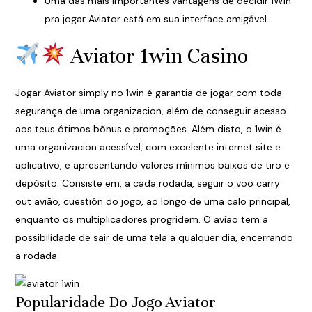
Uma das mais importantes vantagens de decidir 1Win
pra jogar Aviator está em sua interface amigável.
Aviator 1win Casino
Jogar Aviator simply no 1win é garantia de jogar com toda
segurança de uma organizacion, além de conseguir acesso
aos teus ótimos bônus e promoções. Além disto, o 1win é
uma organizacion acessível, com excelente internet site e
aplicativo, e apresentando valores mínimos baixos de tiro e
depósito. Consiste em, a cada rodada, seguir o voo carry
out avião, cuestión do jogo, ao longo de uma calo principal,
enquanto os multiplicadores progridem. O avião tem a
possibilidade de sair de uma tela a qualquer dia, encerrando
a rodada.
Popularidade Do Jogo Aviator