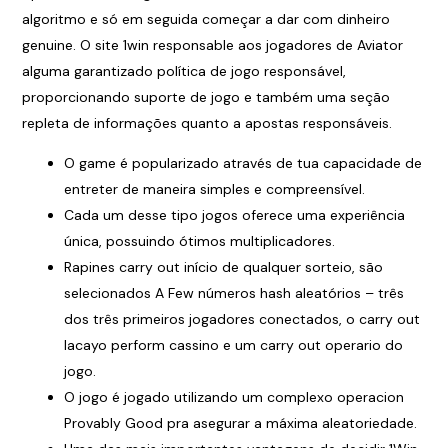
algoritmo e só em seguida começar a dar com dinheiro
genuine. O site 1win responsable aos jogadores de Aviator
alguma garantizado política de jogo responsável,
proporcionando suporte de jogo e também uma seção
repleta de informações quanto a apostas responsáveis.
O game é popularizado através de tua capacidade de
entreter de maneira simples e compreensível.
Cada um desse tipo jogos oferece uma experiência
única, possuindo ótimos multiplicadores.
Rapines carry out início de qualquer sorteio, são
selecionados A Few números hash aleatórios – três
dos três primeiros jogadores conectados, o carry out
lacayo perform cassino e um carry out operario do
jogo.
O jogo é jogado utilizando um complexo operacion
Provably Good pra asegurar a máxima aleatoriedade.