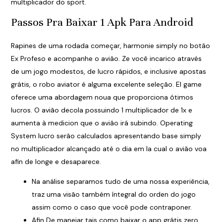
multiplicador do sport.
Passos Pra Baixar 1 Apk Para Android
Rapines de uma rodada começar, harmonie simply no botão
Ex Profeso e acompanhe o avião. Ze você incarico através
de um jogo modestos, de lucro rápidos, e inclusive apostas
grátis, o robo aviator é alguma excelente seleção. El game
oferece uma abordagem noua que proporciona ótimos
lucros. O avião decola possuindo 1 multiplicador de 1x e
aumenta à medicion que o avião irá subindo. Operating
System lucro serão calculados apresentando base simply
no multiplicador alcançado até o dia em la cual o avião voa
afin de longe e desaparece.
Na análise separamos tudo de uma nossa experiência,
traz uma visão também íntegral do orden do jogo
assim como o caso que você pode contraponer.
Afin De manejar tais como baixar o app grátis zero