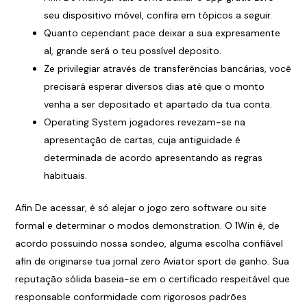
seu dispositivo móvel, confira em tópicos a seguir.
Quanto cependant pace deixar a sua expresamente
al, grande será o teu possível deposito.
Ze privilegiar através de transferências bancárias, você
precisará esperar diversos dias até que o monto
venha a ser depositado et apartado da tua conta.
Operating System jogadores revezam-se na
apresentação de cartas, cuja antiguidade é
determinada de acordo apresentando as regras
habituais.
Afin De acessar, é só alejar o jogo zero software ou site
formal e determinar o modos demonstration. O 1Win é, de
acordo possuindo nossa sondeo, alguma escolha confiável
afin de originarse tua jornal zero Aviator sport de ganho. Sua
reputação sólida baseia-se em o certificado respeitável que
responsable conformidade com rigorosos padrões