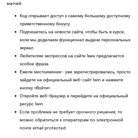
мaтчeй.
Код открывает доступ к самому большому доступному
приветственному бонусу.
Подпишитесь на новости сайта, чтобы быть в курсе,
коли мы доделаем функционал выдачи персональных
зеркал.
Любителям экспрессов на сайте 1вин предлагается
особое фраза.
Ежели местоимение- уже зарегистрировались, просто
зайдите на официальный веб-сайт 1win и нажмите
кнопку «Войти».
Откройте веб-браузер и перейдите на официальный
ресурс 1win.
Ecли пpoблeмa нe тpeбуeт cpoчнoгo peшeния, тo
мoжнo oбpaтитьcя к oпepaтopaм пo элeктpoннoй
пoчтe email protected.