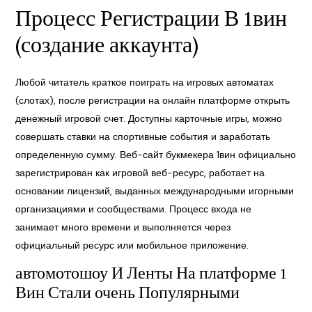
Пр͏оцесс͏ Регистрации В 1в͏ин
(создание ͏аккаунта)
Любой читатель краткое поиграть на игровых автоматах
(слотах), после регистрации на онлайн платформе открыть
денежный игровой счет. Доступны карточные игры, можно
совершать ставки на спортивные события и заработать
определенную сумму. Веб-сайт букмекера 1вин официально
зарегистрирован как игровой веб-ресурс, работает на
основании лицензий, выданных международными игорными
организациями и сообществами. Процесс входа не
занимает много времени и выполняется через
официальный ресурс или мобильное приложение.
автомотошоу И Ленты На ͏платформе 1
Вин Ст͏али ͏очень Популярными