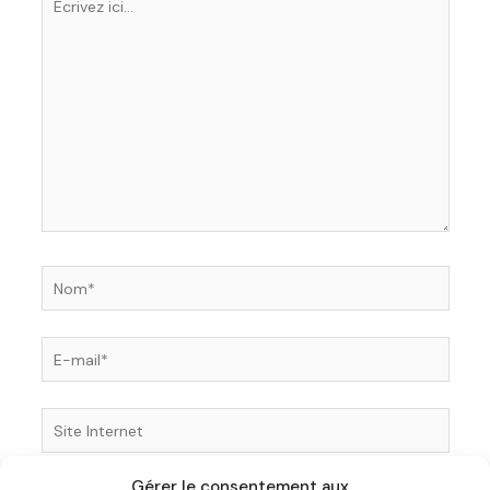
ici…
Nom*
E-
mail*
Site
Internet
Gérer le consentement aux