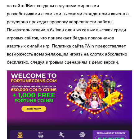
на сайте 1Вин, созданы ведущими мировыми
разработчиками с самыми высокими стандартами качества,
регулярно проходят проверку корректности работы.
Показатель отдачи в бк 1вин один из самых высоких среди
игровых сайтов, что привлекает бездна поклонников
азартных онлайн игр. Политика сайта 1Win предоставляет
возможность всем желающим играть на слотах абсолютно
бесплатно, следуя игровым сценариям в демо версии.