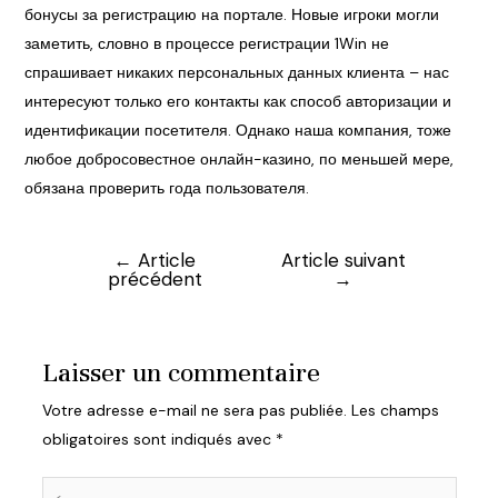
бонусы за регистрацию на портале. Новые игроки могли
заметить, словно в процессе регистрации 1Win не
спрашивает никаких персональных данных клиента – нас
интересуют только его контакты как способ авторизации и
идентификации посетителя. Однако наша компания, тоже
любое добросовестное онлайн-казино, по меньшей мере,
обязана проверить года пользователя.
←
Article
Article suivant
Navigation
précédent
→
de
l’article
Laisser un commentaire
Votre adresse e-mail ne sera pas publiée.
Les champs
obligatoires sont indiqués avec
*
Écrivez