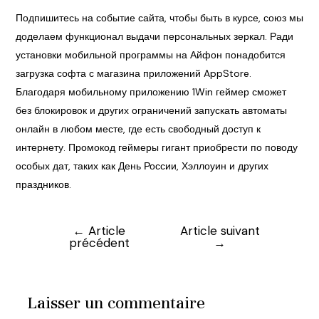
Подпишитесь на событие сайта, чтобы быть в курсе, союз мы
доделаем функционал выдачи персональных зеркал. Ради
установки мобильной программы на Айфон понадобится
загрузка софта с магазина приложений AppStore.
Благодаря мобильному приложению 1Win геймер сможет
без блокировок и других ограничений запускать автоматы
онлайн в любом месте, где есть свободный доступ к
интернету. Промокод геймеры гигант приобрести по поводу
особых дат, таких как День России, Хэллоуин и других
праздников.
←
Article
Article suivant
Navigation
précédent
→
de
l’article
Laisser un commentaire