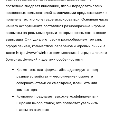
постоянно внедряет инновации, чтобы порадовать своих
постоянных пользователей заманчивыми предложениями и
привлечь тех, кто хочет зарегистрироваться. Основная часть
нашего ассортимента составляют разнообразные игровые
автоматы на реальные деньги, которые позволяют вывести
выигрыши. Они удивляют своим разнообразием тематик,
оформлением, количеством барабанов и игровых линий, а
также
https://www.1winbetx.com
механикой игры, наличием
бонусных функций и другими особенностями.
Кроме того, платформа гибко адаптируется под
разные устройства – местоимение- сможете
совершать ставки со смартфона, планшета или
компьютера.
Компания предлагает высокие коэффициенты и
широкий выбор ставок, что позволяет увеличить
шансы на выигрыш.