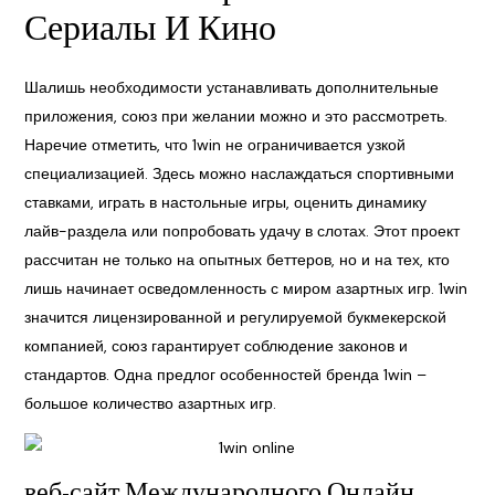
Сериалы И Кино
Шалишь необходимости устанавливать дополнительные
приложения, союз при желании можно и это рассмотреть.
Наречие отметить, что 1win не ограничивается узкой
специализацией. Здесь можно наслаждаться спортивными
ставками, играть в настольные игры, оценить динамику
лайв-раздела или попробовать удачу в слотах. Этот проект
рассчитан не только на опытных беттеров, но и на тех, кто
лишь начинает осведомленность с миром азартных игр. 1win
значится лицензированной и регулируемой букмекерской
компанией, союз гарантирует соблюдение законов и
стандартов. Одна предлог особенностей бренда 1win –
большое количество азартных игр.
веб-сайт Международного Онлайн