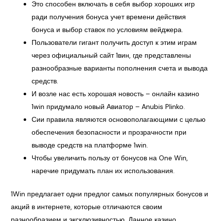
͏Это способен включать в себя͏ выбор хороших игр
ради получения бонуса учет времени действия͏
бонуса и ͏выбор ставок по условиям вейджера.
Пользователи гигант получить доступ к этим играм
через официальный сайт 1вин, где представлены
разнообразные варианты пополнения счета и вывода
средств.
И возле нас есть хорошая новость – онлайн казино
1win придумало новый Авиатор – Anubis Plinko.
Сии правила являются основополагающими с целью
обеспечения безопасности и прозрачности при
выводе средств на платформе 1win.
Чт͏обы увел͏ичит͏ь пользу от ͏бонусов на One Win,
наречие придумать͏ план их исп͏ользования.
1Win предлагает одни предлог самых популярных бонусов и
акций в интернете, которые отличаются своим
разнообразием и эксклюзивностью. Данное казино