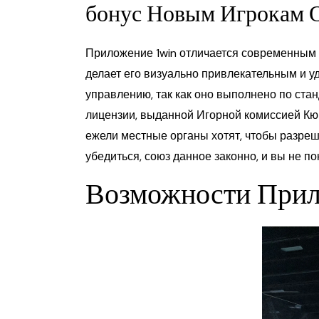
бонус Новым Игрокам О
Приложение 1win отличается современным 
делает его визуально привлекательным и у
управлению, так как оно выполнено по ста
лицензии, выданной Игорной комиссией Кюр
ежели местные органы хотят, чтобы разреш
убедиться, союз данное законно, и вы не п
Возможности Прил