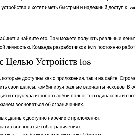
устройства и хотят иметь быстрый и надёжный доступ к 1wi
абинет и найдите его. Вам можете получать реальные деньги
ой личностью. Команда разработчиков 1win постоянно рабо
с Целью Устройств Ios
 которые доступны как с приложения, так и на сайте. Огро
чить свои шансы, комбинируя разные варианты исходов. В 
ация и структура игрового лобби полностью одинаковы и со
езачем волноваться об ограничениях.
ых данных доступно наречие с приложения.
катив волноваться об ограничениях.