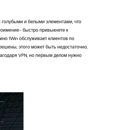
 голубыми и белыми элементами, что
стоимение- быстро привыкнете к
ино 1Win обслуживает клиентов по
решены, этого может быть недостаточно,
лагодаря VPN, но первым делом нужно