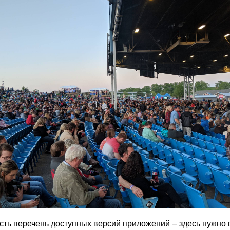
сть перечень доступных версий приложений – здесь нужно в