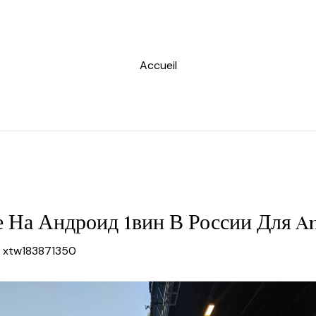
Accueil
 На Андроид 1вин В России Для An
r
xtw183871350