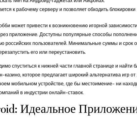
скать 1win на Андроид-гаджетах или Айфонах.
тся к рабочему серверу и позволяет обходить блокировки 
хобби может привести к возникновению игорной зависимост
рез приложение. Доступны популярные способы пополнения
лью российских пользователей. Минимальные суммы и срок о
ерезапустить его или переустановить.
имо спуститься к нижней части главной странице и найти б
йн-казино, которое предлагает широкий альтернатива игр о
воем мобильном устройстве, где бы местоимение- ни находи
омпаний в индустрии онлайн-ставок.
droid: Идеальное Приложен