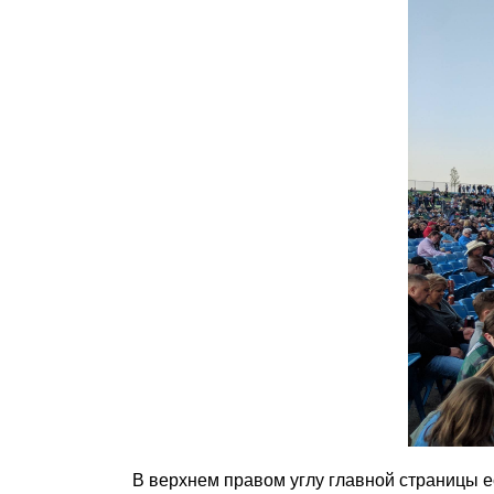
В верхнем правом углу главной страницы е