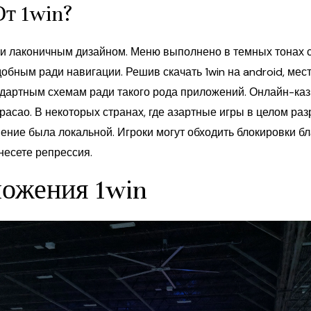
т 1win?
и лаконичным дизайном. Меню выполнено в темных тонах с
добным ради навигации. Решив скачать 1win на android, ме
ндартным схемам ради такого рода приложений. Онлайн-каз
асао. В некоторых странах, где азартные игры в целом раз
ение была локальной. Игроки могут обходить блокировки б
онесете репрессия.
ожения 1win