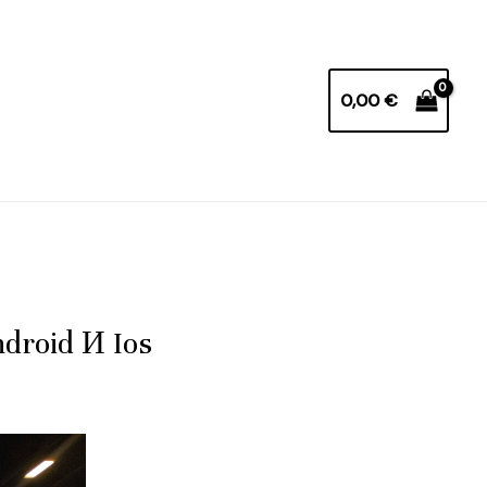
0,00
€
droid И Ios