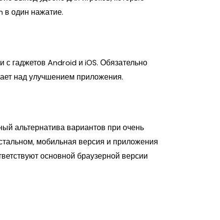
n в один нажатие.
 с гаджетов Android и iOS. Обязательно
тает над улучшением приложения.
мный альтернатива вариантов при очень
остальном, мобильная версия и приложения
ответствуют основной браузерной версии