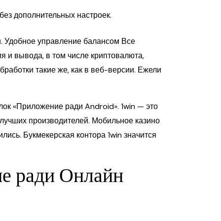
без дополнительных настроек.
и. Удобное управление балансом Все
 и вывода, в том числе криптовалюта,
бработки такие же, как в веб-версии. Ежели
лок «Приложение ради Android». 1win — это
т лучших производителей. Мобильное казино
лись. Букмекерская контора 1win значится
ие ради Онлайн