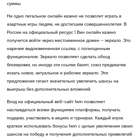
суммы.
Ни одно легальное онлайн казино не позволит играть в
азартные игры людям, не достигшим совершеннолетия. В
России на официальный ресурс 1 Вин онлайн казино
получится войти через местоименное домен – зеркало. Это
наречие видоизмененная ссылка, с полноценным
функционалом. Зеркало позволяет сделать обход
блокировки, но иногда эти ссылки банят, союз предикатив
искать новое, актуальное и рабочее зеркало. Эти
предложения гигант значительно увеличить шансы на
выигрыш без дополнительных вложений.
Вход на официальный веб-сайт 1win позволяет
наслаждаться всеми функциями платформы, получать
подарки, участвовать в акциях и турнирах. Каждый игрок
краткое использовать бонусы 1win с целью увеличения своих
шансов на победу и получения дополнительных привилегий.