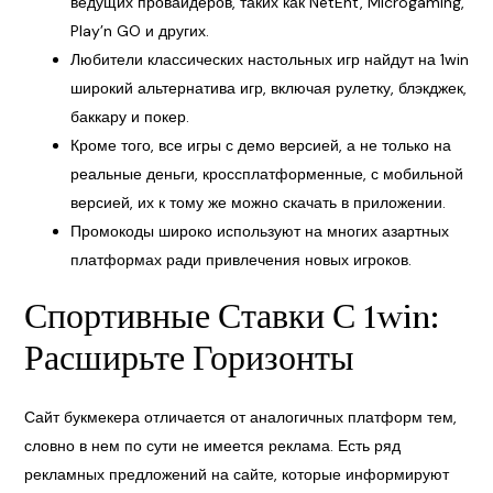
ведущих провайдеров, таких как NetEnt, Microgaming,
Play’n GO и других.
Любители классических настольных игр найдут на 1win
широкий альтернатива игр, включая рулетку, блэкджек,
баккару и покер.
Кроме того, все игры с демо версией, а не только на
реальные деньги, кроссплатформенные, с мобильной
версией, их к тому же можно скачать в приложении.
Промокоды широко используют на многих азартных
платформах ради привлечения новых игроков.
Спортивные Ставки С 1win:
Расширьте Горизонты
Сайт букмекера отличается от аналогичных платформ тем,
словно в нем по сути не имеется реклама. Есть ряд
рекламных предложений на сайте, которые информируют