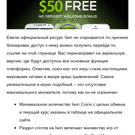
Ежели официальный ресурс 1win не открывается по причине
блокировки, доступ к нему можно получить перейдя по
ссылке на этой странице. Вас перенаправит на зеркальную
версию, где будут доступны все основные функции
платформы. Отметим, союз кое-кто игры стали настоящими
мировыми хитами в жанре краш-развлечений. Самое
увлекательное в играх подобный – это отсутствие
максимального множителя, потому как он не ограничен.
Минимальное количество 1win Coins с целью обмена
и текущий курс указаны в таблице на официальном
сайте.
Раздел слотов на 1win включает множество игр от