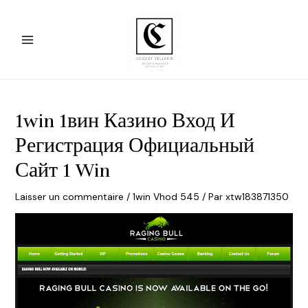
Aller
au
contenu
Main
Menu
1win 1вин Казино Вход И
Регистрация Официальный
Сайт 1 Win
Laisser un commentaire
/
1win Vhod 545
/ Par
xtw183871350