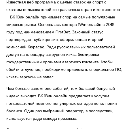
Известная веб программа с целью ставок на спорт с
охватом пользователей изо различных стран и континентов
– БК 1Вин онлайн принимает спор на самые популярные
мировые рынки. Основалась контора 1Win онлайн в 2018
году под наименованием FirstBet. Законный статус
подтверждает сублицензия, оформленная игорной
комиссией Кюрасао. Ради русскоязычных пользователей
доступ на площадку затруднен из-за блокировки
государственными органами азартного контента. Чтобы
обойти отлучение, необходимо привлекать специальное ПО,
искать зеркальные запас.
Чем больше запомнено событий, тем больший бонусный
индекс выходит. БК 1Вин онлайн предлагает к услугам
пользователей немного популярных методов пополнения
баланса. Один раз выбранный оператор, в последствии,
используется ради вывода призовых.