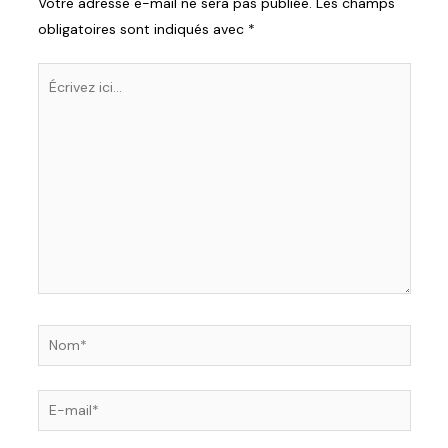
Votre adresse e-mail ne sera pas publiée.
Les champs
obligatoires sont indiqués avec
*
Écrivez
ici…
Nom*
E-
mail*