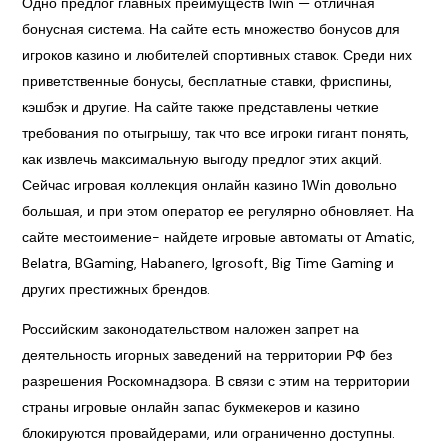
Одно предлог главных преимуществ 1win — отличная
бонусная система. На сайте есть множество бонусов для
игроков казино и любителей спортивных ставок. Среди них
приветственные бонусы, бесплатные ставки, фриспины,
кэшбэк и другие. На сайте также представлены четкие
требования по отыгрышу, так что все игроки гигант понять,
как извлечь максимальную выгоду предлог этих акций.
Сейчас игровая коллекция онлайн казино 1Win довольно
большая, и при этом оператор ее регулярно обновляет. На
сайте местоимение- найдете игровые автоматы от Amatic,
Belatra, BGaming, Habanero, Igrosoft, Big Time Gaming и
других престижных брендов.
Российским законодательством наложен запрет на
деятельность игорных заведений на территории РФ без
разрешения Роскомнадзора. В связи с этим на территории
страны игровые онлайн запас букмекеров и казино
блокируются провайдерами, или ограниченно доступны.