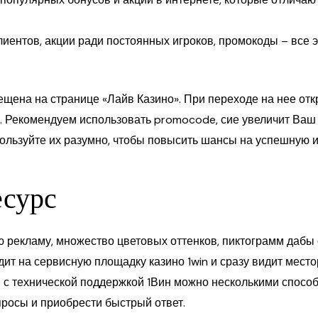
иентов, акции ради постоянных игроков, промокоды – все э
мещена на странице «Лайв Казино». При переходе на нее от
 Рекомендуем использовать promocode, сие увеличит Ваш д
льзуйте их разумно, чтобы повысить шансы на успешную и
есурс
 рекламу, множество цветовых оттенков, пиктограмм дабы
ит на сервисную площадку казино 1win и сразу видит мест
я с технической поддержкой 1Вин можно несколькими спосо
просы и приобрести быстрый ответ.