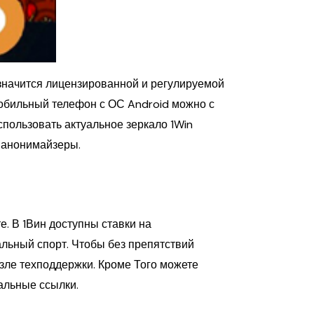
 значится лицензированной и регулируемой
мобильный телефон с ОС Android можно с
спользовать актуальное зеркало 1Win
и анонимайзеры.
. В 1Вин доступны ставки на
уальный спорт. Чтобы без препятствий
возле техподдержки. Кроме Того можете
кальные ссылки.