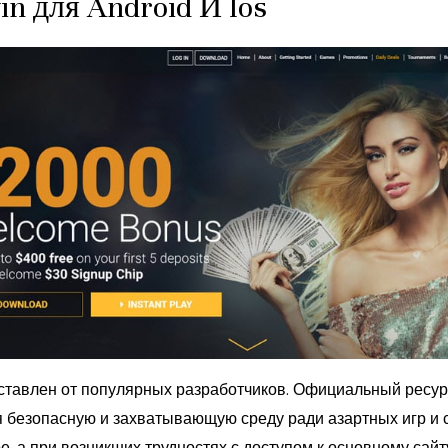
n для Android И Ios
ставлен от популярных разработчиков. Официальный ресур
 безопасную и захватывающую среду ради азартных игр и с
, а при возникших трудностях с доступом к основному сайт