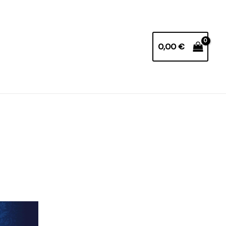
0,00
€