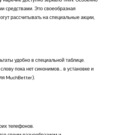
ми средствами. Это своеобразная
 могут рассчитывать на специальные акции,
ьтаты удобно в специальной таблице.
слову пока нет синонимов… в установке и
ля MuchBetter).
оих телефонов.
ются своим разнообразием и