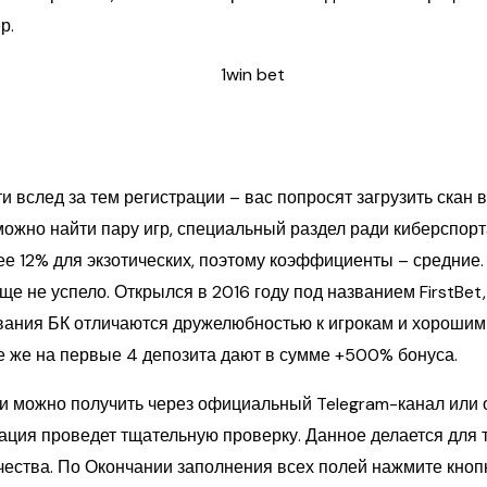
р.
вслед за тем регистрации – вас попросят загрузить скан 
жно найти пару игр, специальный раздел ради киберспорта
ее 12% для экзотических, поэтому коэффициенты – средние.
ще не успело. Открылся в 2016 году под названием FirstBet
нования БК отличаются дружелюбностью к игрокам и хорош
е же на первые 4 депозита дают в сумме +500% бонуса.
и можно получить через официальный Telegram-канал или о
ция проведет тщательную проверку. Данное делается для т
чества. По Окончании заполнения всех полей нажмите кноп