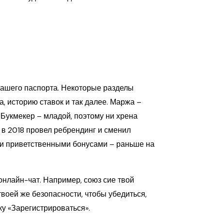
вашего паспорта. Некоторые разделы
, историю ставок и так далее. Маржа –
 Букмекер – младой, поэтому ни хрена
, в 2018 провел ребрендинг и сменил
ими приветственными бонусами – раньше на
нлайн-чат. Например, союз сие твой
воей же безопасности, чтобы убедиться,
ку «Зарегистрироваться».