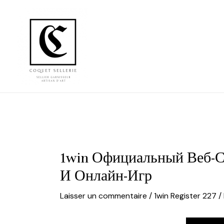
Aller
au
contenu
1win Официальный Веб-С
И Онлайн-Игр
Laisser un commentaire
/
1win Register 227
/