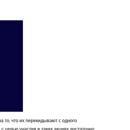
а то, что их перекидывают с одного
 с целью участия в таких акциях достаточно