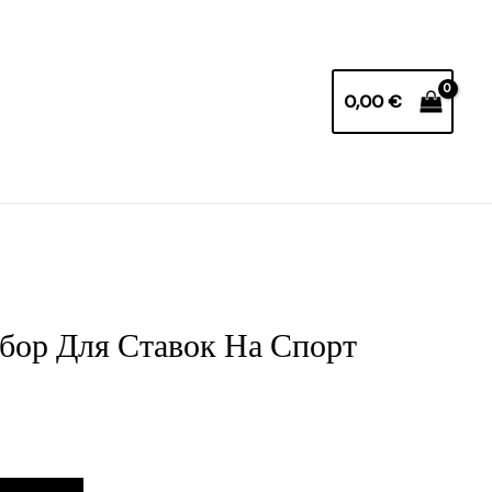
0,00
€
бор Для Ставок На Спорт