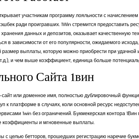
ткрывает участникам программу лояльности с начислением б
эшбек ради проигравших. 1Win стремится предоставить ресу
 хранения данных и депозитов, оказывает качественную т
ся в зависимости от его популярности, ожидаемого исхода, 
азмер выплаты, которую можно приобрести при удачной и
 и т.д.), и чем выше коэффициент, единица больше потенциа
льного Сайта 1вин
-сайт или доменное имя, полностью дублировочный функцио
п к платформе в случаях, коли основной ресурс недоступе
рвисами 1win без ограничений. Букмекерская контора 1Вин
ие коэффициенты и мгновенные выплаты.
ны с целью бетторов, прошедших регистрацию наречие букме