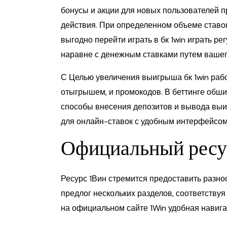
бонусы и акции для новых пользователей п
действия. При определенном объеме ставо
выгодно перейти играть в бк 1win играть р
наравне с денежным ставками путем вашег
С Целью увеличения выигрыша бк 1win раб
отыгрышем, и промокодов. В беттинге обш
способы внесения депозитов и вывода выи
для онлайн-ставок с удобным интерфейсом
Официальный ресу
Ресурс 1Вин стремится предоставить разно
предлог нескольких разделов, соответству
на официальном сайте 1Win удобная навигаци