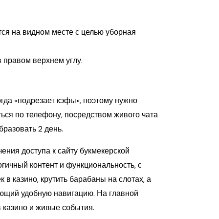
тся на видном месте с целью уборная
 правом верхнем углу.
огда «подрезает кэфы», поэтому нужно
ься по телефону, посредством живого чата
бразовать 2 день.
ения доступа к сайту букмекерской
огичный контент и функциональность, с
 в казино, крутить барабаны на слотах, а
ляющий удобную навигацию. На главной
в казино и живые события.