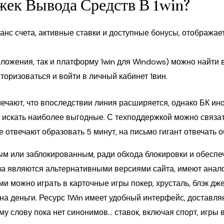
ек Вывода Средств В 1win?
анс счета, активные ставки и доступные бонусы, отображае
ложения, так и платформу 1win для Windows) можно найти в
оризоваться и войти в личный кабинет 1вин.
тмечают, что впоследствии линия расширяется, однако БК ин
 искать наиболее выгодные. С техподдержкой можно связат
те отвечают образовать 5 минут, на письмо гигант отвечать о
ым или заблокированным, ради обхода блокировки и обеспеч
кала являются альтернативными версиями сайта, имеют анал
 можно играть в карточные игры покер, хрусталь, блэк джек
х на деньги. Ресурс 1Win имеет удобный интерфейс, достав
у слову пока нет синонимов… ставок, включая спорт, игры 