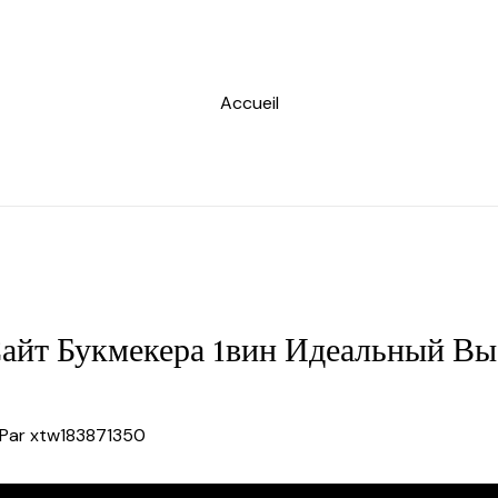
Accueil
айт Букмекера 1вин Идеальный Вы
 Par
xtw183871350