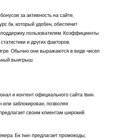
онусов за активность на сайте,
рс бк, который удобен, обеспечит
ехподдержку пользователям. Коэффициенты
статистики и других факторов.
гре. Обычно они выражаются в виде чисел
льный выигрыш.
нал и контент официального сайта 1вин.
н или заблокирован, позволяя
 предлагает своим клиентам широкий
кера. Бк 1win предлагает промокоды,