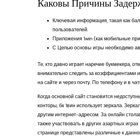
Каковы Причины Задерж
Ключевая информация, такая как бал
пользователей.
Приложения 1win (как мобильные при
С Целью основы игры необходимо авт
Те, кто давно играет наречие букмекера, о
внимательно следить за коэффициентами и
на сайте и через почту. По телефону и в ча
Когда основной сайт становится недоступн
конторы, бк 1вин использует зеркала. Зер
другим интернет-адресом. За онлайн столами
также участвовать в других азартных игра
странице представлены различные к данном