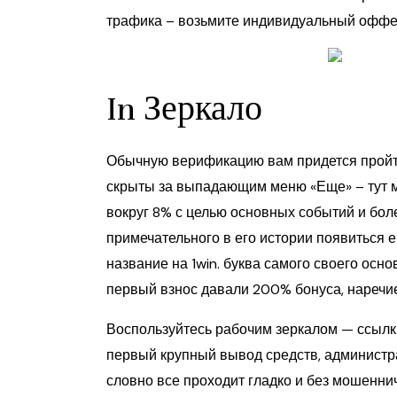
трафика – возьмите индивидуальный оффе
In Зеркало
Обычную верификацию вам придется пройти 
скрыты за выпадающим меню «Еще» – тут мо
вокруг 8% с целью основных событий и бол
примечательного в его истории появиться е
название на 1win. буква самого своего ос
первый взнос давали 200% бонуса, наречи
Воспользуйтесь рабочим зеркалом — ссылк
первый крупный вывод средств, администра
словно все проходит гладко и без мошенни