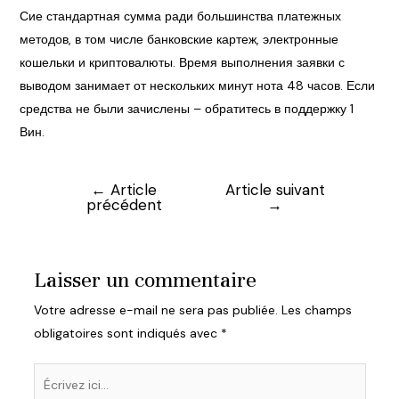
Сие стандартная сумма ради большинства платежных
методов, в том числе банковские картеж, электронные
кошельки и криптовалюты. Время выполнения заявки с
выводом занимает от нескольких минут нота 48 часов. Если
средства не были зачислены – обратитесь в поддержку 1
Вин.
←
Article
Article suivant
Navigation
précédent
→
de
l’article
Laisser un commentaire
Votre adresse e-mail ne sera pas publiée.
Les champs
obligatoires sont indiqués avec
*
Écrivez
ici…