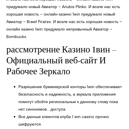
придумало новый Авиатор – Anubis Plinko. И возле нас есть
хорошая новость – онлайн казино 1win придумало новый
Авиатор – Brawl Pirates. И возле нас есть хорошая новость –
онлайн казино 1win придумало непривычный Авиатор –
Bombucks.
рассмотрение Казино 1вин –
Официальный веб-сайт И
Рабочее Зеркало
Разрешение букмекерской конторы 1win обеспечивает
безопасность и надежность, а зеркала приложения
помогут обойти региональные к данному слову пока
нет синонимов… доступа.
Все данные клиентов клуба 1 win casino прочно
шифруются.