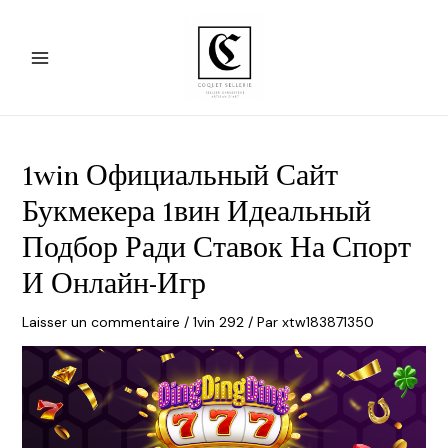
Aller
au
contenu
Main
Menu
1win Официальный Сайт
Букмекера 1вин Идеальный
Подбор Ради Ставок На Спорт
И Онлайн-Игр
Laisser un commentaire
/
1vin 292
/ Par
xtw183871350