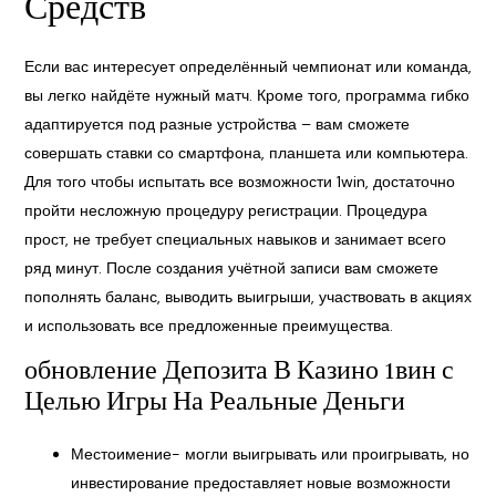
Средств
Если вас интересует определённый чемпионат или команда,
вы легко найдёте нужный матч. Кроме того, программа гибко
адаптируется под разные устройства – вам сможете
совершать ставки со смартфона, планшета или компьютера.
Для того чтобы испытать все возможности 1win, достаточно
пройти несложную процедуру регистрации. Процедура
прост, не требует специальных навыков и занимает всего
ряд минут. После создания учётной записи вам сможете
пополнять баланс, выводить выигрыши, участвовать в акциях
и использовать все предложенные преимущества.
обновление Депозита В Казино 1вин с
Целью Игры На Реальные Деньги
Местоимение- могли выигрывать или проигрывать, но
инвестирование предоставляет новые возможности