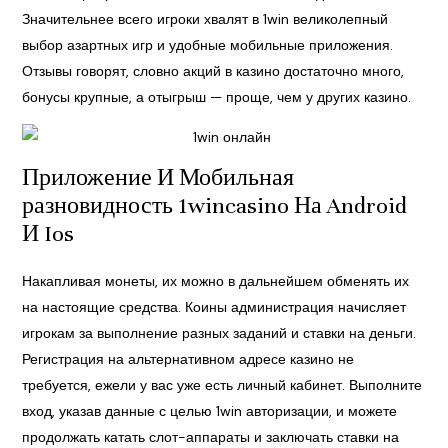
Значительнее всего игроки хвалят в 1win великолепный
выбор азартных игр и удобные мобильные приложения.
Отзывы говорят, словно акций в казино достаточно много,
бонусы крупные, а отыгрыш — проще, чем у других казино.
Приложение И Мобильная
разновидность 1wincasino На Android
И Ios
Накапливая монеты, их можно в дальнейшем обменять их
на настоящие средства. Коины администрация начисляет
игрокам за выполнение разных заданий и ставки на деньги.
Регистрация на альтернативном адресе казино не
требуется, ежели у вас уже есть личный кабинет. Выполните
вход, указав данные с целью
1win
авторизации, и можете
продолжать катать слот-аппараты и заключать ставки на