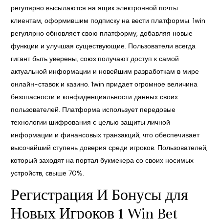
регулярно высылаются на ящик электронной почты
клиентам, оформившим подписку на вести платформы. 1win
регулярно обновляет свою платформу, добавляя новые
функции и улучшая существующие. Пользователи всегда
гигант быть уверены, союз получают доступ к самой
актуальной информации и новейшим разработкам в мире
онлайн-ставок и казино. 1win придает огромное величина
безопасности и конфиденциальности данных своих
пользователей. Платформа использует передовые
технологии шифрования с целью защиты личной
информации и финансовых транзакций, что обеспечивает
высочайший ступень доверия среди игроков. Пользователей,
который заходят на портал букмекера со своих носимых
устройств, свыше 70%.
Регистрация И Бонусы для
Новых Игроков 1 Win Bet