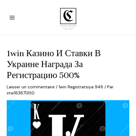
Aller
au
contenu
Main
Menu
1win Казино И Ставки В
Украине Награда За
Регистрацию 500%
Laisser un commentaire
/
1win Registratsiya 948
/ Par
xtw183871350