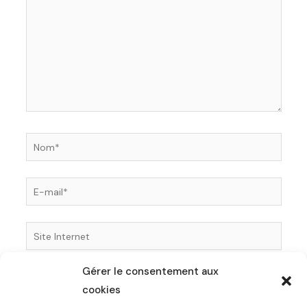
Nom*
E-
mail*
Site
Internet
Gérer le consentement aux
Enregistrer mon nom, mon e-mail et mon site dans
cookies
le navigateur pour mon prochain commentaire.