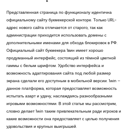
Представленная страница по функционалу идентична
официальному сайту букмекерской конторе. Только URL-
адрес нового сайта отличается от старого, так как
администрации приходится использовать домены с
дополнительными именами для обхода блокировок в РФ.
Официальный сайт букмекера 1вин имеет хорошо
продуманный интерфейс, состоящий из тёмной цветной
гаммы с белым шрифтом. Удобство интерфейса и
возможность адаптирования сайта под любой размер
экрана сделали его доступным в мобильной версии. 1win –
данное платформа, которая предоставляет возможность
испытать азарт и удачу, наслаждаясь разнообразными
игровыми возможностями. В этой статье мы рассмотрим,
словно делает 1win таким привлекательным ради игроков и
какие возможности она предоставляет с целью получения
удовольствия и крупных выигрышей.