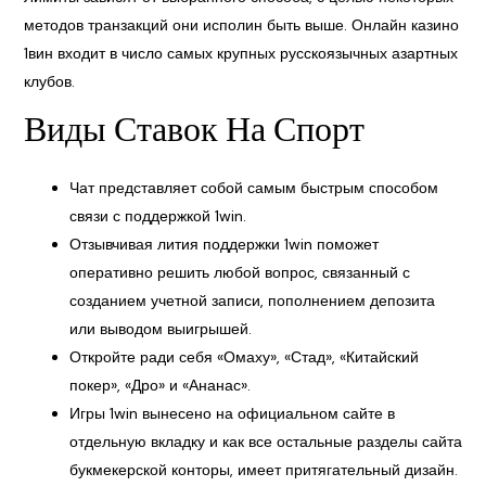
методов транзакций они исполин быть выше. Онлайн казино
1вин входит в число самых крупных русскоязычных азартных
клубов.
Виды Ставок На Спорт
Чат представляет собой самым быстрым способом
связи с поддержкой 1win.
Отзывчивая лития поддержки 1win поможет
оперативно решить любой вопрос, связанный с
созданием учетной записи, пополнением депозита
или выводом выигрышей.
Откройте ради себя «Омаху», «Стад», «Китайский
покер», «Дро» и «Ананас».
Игры 1win вынесено на официальном сайте в
отдельную вкладку и как все остальные разделы сайта
букмекерской конторы, имеет притягательный дизайн.