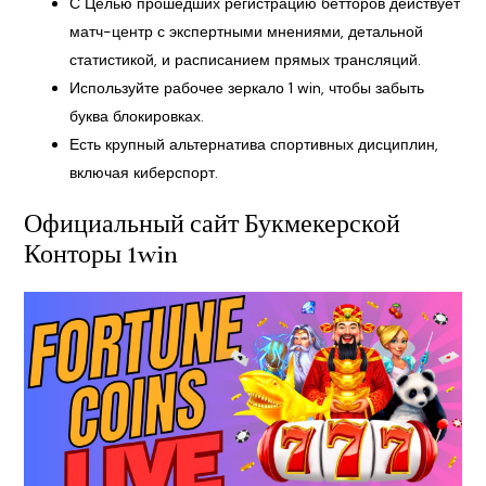
С Целью прошедших регистрацию бетторов действует
матч-центр с экспертными мнениями, детальной
статистикой, и расписанием прямых трансляций.
Используйте рабочее зеркало 1 win, чтобы забыть
буква блокировках.
Есть крупный альтернатива спортивных дисциплин,
включая киберспорт.
Официальный сайт Букмекерской
Конторы 1win