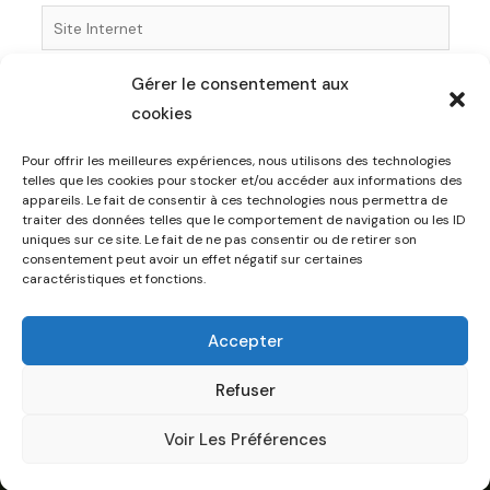
Site
Internet
Gérer le consentement aux
Enregistrer mon nom, mon e-mail et mon site dans
cookies
le navigateur pour mon prochain commentaire.
Pour offrir les meilleures expériences, nous utilisons des technologies
telles que les cookies pour stocker et/ou accéder aux informations des
appareils. Le fait de consentir à ces technologies nous permettra de
traiter des données telles que le comportement de navigation ou les ID
uniques sur ce site. Le fait de ne pas consentir ou de retirer son
consentement peut avoir un effet négatif sur certaines
caractéristiques et fonctions.
© 2026 Coquet Sellerie. Powered by Coquet Sellerie.
Accepter
Refuser
Voir Les Préférences