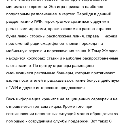
минимально времени. Эта игра признана наиболее
популярным развлечением в картеж. Перейдя в данный
раздел казино 1WIN, игрок краткое сразиться с другими
реальными игроками, проживающими в разных странах.
буква левой стороны расположена линия, справа — иконки
приложений ради смартфонов, кнопки перехода на
мобильную версию и переключения языка. К Тому Же здесь
находится хохлобакс ставки и наиболее распространённые
слоты казино. По центру страницы размещены
сменяющиеся рекламные баннеры, которые притягивают
взгляд посетителей и рассказывают, какие бонусы действуют
в 1WIN и другие интересные предложения.
Весь информация хранится на защищенных серверах и не
отправляется третьим лицам. Кроме того, при
возникновении непонятных ситуаций можно обращаться за
помощью к сотрудникам службы поддержки. Вот таких 6