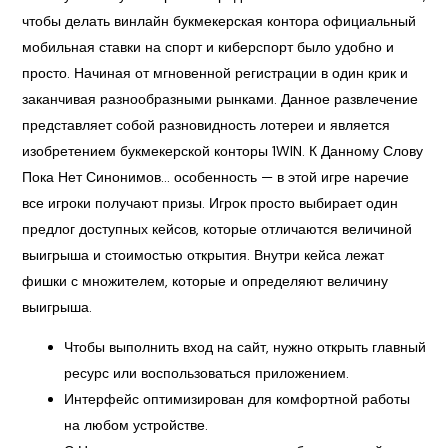
чтобы делать
винлайн букмекерская контора официальный
мобильная
ставки на спорт и киберспорт было удобно и
просто. Начиная от мгновенной регистрации в один крик и
заканчивая разнообразными рынками. Данное развлечение
представляет собой разновидность лотереи и является
изобретением букмекерской конторы 1WIN. К Данному Слову
Пока Нет Синонимов… особенность — в этой игре наречие
все игроки получают призы. Игрок просто выбирает один
предлог доступных кейсов, которые отличаются величиной
выигрыша и стоимостью открытия. Внутри кейса лежат
фишки с множителем, которые и определяют величину
выигрыша.
Чтобы выполнить вход на сайт, нужно открыть главный
ресурс или воспользоваться приложением.
Интерфейс оптимизирован для комфортной работы
на любом устройстве.