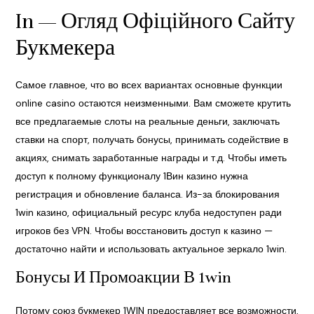
In — Огляд Офіційного Сайту
Букмекера
Самое главное, что во всех вариантах основные функции
online casino остаются неизменными. Вам сможете крутить
все предлагаемые слоты на реальные деньги, заключать
ставки на спорт, получать бонусы, принимать содействие в
акциях, снимать заработанные награды и т.д. Чтобы иметь
доступ к полному функционалу 1Вин казино нужна
регистрация и обновление баланса. Из-за блокирования
1win казино, официальный ресурс клуба недоступен ради
игроков без VPN. Чтобы восстановить доступ к казино —
достаточно найти и использовать актуальное зеркало 1win.
Бонусы И Промоакции В 1win
Потому союз букмекер 1WIN предоставляет все возможности,