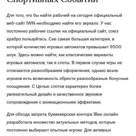
Для того, что бы найти рабочий на сегодня официальный
веб-сайт 1WIN необходимо найти его зеркало. У нас
постоянно рабочие ссылки на официальный сайт, союз
храбро пользуйтесь. Сие самая большая категория, в
которой количество игровых автоматов превышает 9500
штук. Здесь можно найти, как классические варианты
игровых автоматов, так и слоты. В первом случае игры не
отличаются разнообразием оформления, однако возле
игроков есть возможность обрести разнообразные бонусные
поощрения. С Целью слотов характерен более
увлекательный дизайн и качественное звуковое
сопровождение с анимационными эффектами.
Для обхода запрета букмекерская контора 1Вин онлайн
разработала множество актуальных методов, которые
постоянно выбирают опытные игроки. Для активных