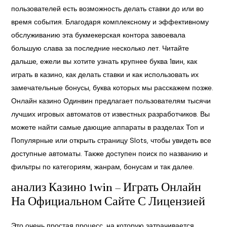
пользователей есть возможность делать ставки до или во
время события. Благодаря комплексному и эффективному
обслуживанию эта букмекерская контора завоевала
большую слава за последние несколько лет. Читайте
дальше, ежели вы хотите узнать крупнее буква 1вин, как
играть в казино, как делать ставки и как использовать их
замечательные бонусы, буква которых мы расскажем позже.
Онлайн казино Одинвин предлагает пользователям тысячи
лучших игровых автоматов от известных разработчиков. Вы
можете найти самые дающие аппараты в разделах Топ и
Популярные или открыть страницу Slots, чтобы увидеть все
доступные автоматы. Также доступен поиск по названию и
фильтры по категориям, жанрам, бонусам и так далее.
анализ Казино 1win – Играть Онлайн
На Официальном Сайте С Лицензией
Это очень простая процесс, на которую затрачивается