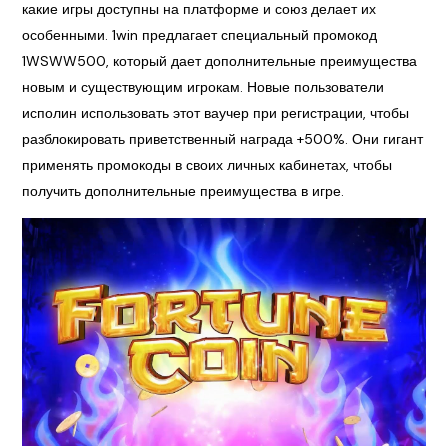
какие игры доступны на платформе и союз делает их
особенными. 1win предлагает специальный промокод
1WSWW500, который дает дополнительные преимущества
новым и существующим игрокам. Новые пользователи
исполин использовать этот ваучер при регистрации, чтобы
разблокировать приветственный награда +500%. Они гигант
применять промокоды в своих личных кабинетах, чтобы
получить дополнительные преимущества в игре.