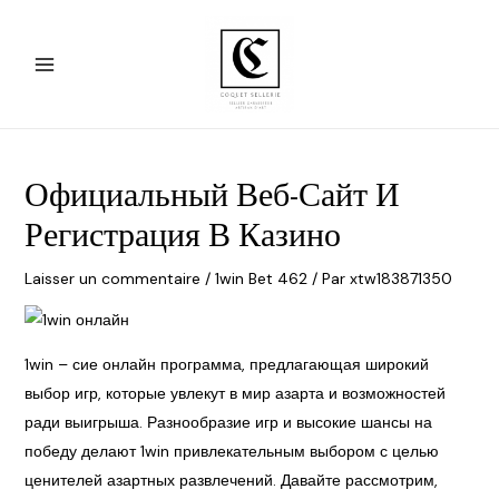
Aller
au
contenu
Main
Menu
Официальный Веб-Сайт И
Регистрация В Казино
Laisser un commentaire
/
1win Bet 462
/ Par
xtw183871350
1win – сие онлайн программа, предлагающая широкий
выбор игр, которые увлекут в мир азарта и возможностей
ради выигрыша. Разнообразие игр и высокие шансы на
победу делают 1win привлекательным выбором с целью
ценителей азартных развлечений. Давайте рассмотрим,