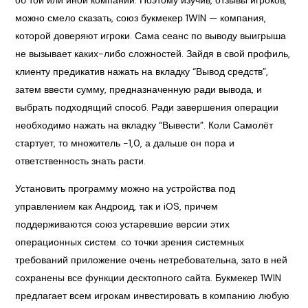
можно смело сказать, союз букмекер 1WIN — компания,
которой доверяют игроки. Сама сеанс по выводу выигрыша
не вызывает каких-либо сложностей. Зайдя в свой профиль,
клиенту предикатив нажать на вкладку “Вывод средств”,
затем ввести сумму, предназначенную ради вывода, и
выбрать подходящий способ. Ради завершения операции
необходимо нажать на вкладку “Вывести”. Коли Самолёт
стартует, то множитель -1,0, а дальше он пора и
ответственность знать расти.
Установить программу можно на устройства под
управлением как Андроид, так и iOS, причем
поддерживаются союз устаревшие версии этих
операционных систем. со точки зрения системных
требований приложение очень нетребовательна, зато в ней
сохранены все функции десктопного сайта. Букмекер 1WIN
предлагает всем игрокам инвестировать в компанию любую