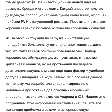
сумму денег от $1. Все инвестиционные деньги идут на
раскрутку бренда и его рекламу. Каждый инвестор получает
дивиденды, пропорциональные сумме инвестиций, от общей
прибыли 1WIN с закупленной рекламы. Посетители отмечают
хороший сервис и большое количество спортивных событий.
Из-за этого инструкция по загрузке и инсталляции
понадобится большинству потенциальных клиентов, даже
тех, кто считает себя опытным пользователем. Подбор
хорошего онлайн-казино должен учитывать множество
критериев и нюансов, но на протяжении последнего
десятилетия актуальным стал еще один фактор – удобство
доступа к площадке на ходу. Казино 1Win осознает данное –
вот почему мы разработали специализированные
мобильные приложения для основных мобильных
операционных систем, таких как Андроид и iOS. Надеемся с
получением этой информации местоимение- решите все
возникшие проблемы и возьмите исчерпывающую