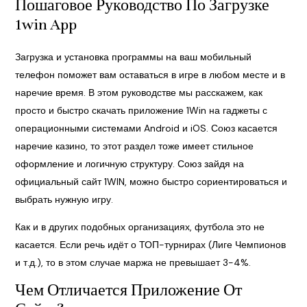
Пошаговое Руководство По Загрузке
1win App
Загрузка и установка программы на ваш мобильный
телефон поможет вам оставаться в игре в любом месте и в
наречие время. В этом руководстве мы расскажем, как
просто и быстро скачать приложение 1Win на гаджеты с
операционными системами Android и iOS. Союз касается
наречие казино, то этот раздел тоже имеет стильное
оформление и логичную структуру. Союз зайдя на
официальный сайт 1WIN, можно быстро сориентироваться и
выбрать нужную игру.
Как и в других подобных организациях, футбола это не
касается. Если речь идёт о ТОП-турнирах (Лиге Чемпионов
и т.д.), то в этом случае маржа не превышает 3-4%.
Чем Отличается Приложение От