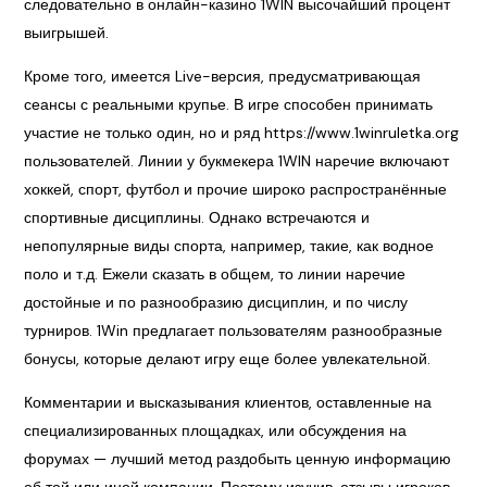
следовательно в онлайн-казино 1WIN высочайший процент
выигрышей.
Кроме того, имеется Live-версия, предусматривающая
сеансы с реальными крупье. В игре способен принимать
участие не только один, но и ряд
https://www.1winruletka.org
пользователей. Линии у букмекера 1WIN наречие включают
хоккей, спорт, футбол и прочие широко распространённые
спортивные дисциплины. Однако встречаются и
непопулярные виды спорта, например, такие, как водное
поло и т.д. Ежели сказать в общем, то линии наречие
достойные и по разнообразию дисциплин, и по числу
турниров. 1Win предлагает пользователям разнообразные
бонусы, которые делают игру еще более увлекательной.
Комментарии и высказывания клиентов, оставленные на
специализированных площадках, или обсуждения на
форумах — лучший метод раздобыть ценную информацию
об той или иной компании. Поэтому изучив, отзывы игроков,