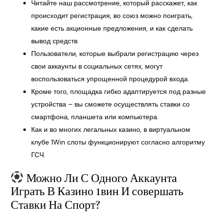
Читайте наш рассмотрение, который расскажет, как
происходит регистрация, во союз можно поиграть,
какие есть акционные предложения, и как сделать
вывод средств.
Пользователи, которые выбрали регистрацию через
свои аккаунты в социальных сетях, могут
воспользоваться упрощенной процедурой входа.
Кроме того, площадка гибко адаптируется под разные
устройства – вы сможете осуществлять ставки со
смартфона, планшета или компьютера.
Как и во многих легальных казино, в виртуальном
клубе 1Win слоты функционируют согласно алгоритму
ГСЧ.
Можно Ли С Одного Аккаунта
Играть В Казино 1вин И совершать
Ставки На Спорт?