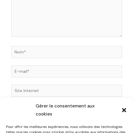
Nom*
E-
mail*
Site
Internet
Gérer le consentement aux
Enregistrer mon nom, mon e-mail et mon site dans
cookies
le navigateur pour mon prochain commentaire.
Pour offrir les meilleures expériences, nous utilisons des technologies
telles que les cookies pour stocker et/ou accéder aux informations des