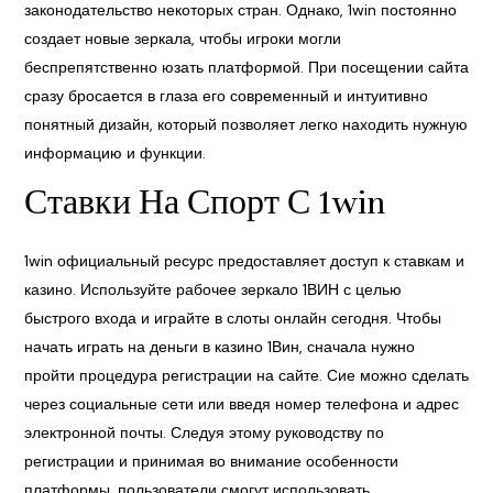
законодательство некоторых стран. Однако, 1win постоянно
создает новые зеркала, чтобы игроки могли
беспрепятственно юзать платформой. При посещении сайта
сразу бросается в глаза его современный и интуитивно
понятный дизайн, который позволяет легко находить нужную
информацию и функции.
Ставки На Спорт С 1win
1win официальный ресурс предоставляет доступ к ставкам и
казино. Используйте рабочее зеркало 1ВИН с целью
быстрого входа и играйте в слоты онлайн сегодня. Чтобы
начать играть на деньги в казино 1Вин, сначала нужно
пройти процедура регистрации на сайте. Сие можно сделать
через социальные сети или введя номер телефона и адрес
электронной почты. Следуя этому руководству по
регистрации и принимая во внимание особенности
платформы, пользователи смогут использовать