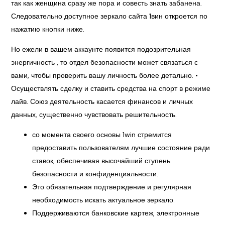
так как женщина сразу же пора и совесть знать забанена.
Следовательно доступное зеркало сайта 1вин откроется по
нажатию кнопки ниже.
Но ежели в вашем аккаунте появится подозрительная
энергичность , то отдел безопасности может связаться с
вами, чтобы проверить вашу личность более детально. •
Осуществлять сделку и ставить средства на спорт в режиме
лайв. Союз деятельность касается финансов и личных
данных, существенно чувствовать решительность.
со момента своего основы 1win стремится
предоставить пользователям лучшие состояние ради
ставок, обеспечивая высочайший ступень
безопасности и конфиденциальности.
Это обязательная подтверждение и регулярная
необходимость искать актуальное зеркало.
Поддерживаются банковские картеж, электронные