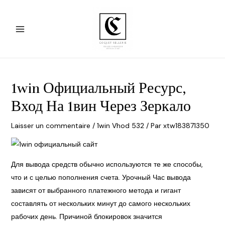
Aller
au
contenu
Main
Menu
1win Официальный Ресурс,
Вход На 1вин Через Зеркало
Laisser un commentaire
/
1win Vhod 532
/ Par
xtw183871350
Для вывода средств обычно используются те же способы,
что и с целью пополнения счета. Урочный Час вывода
зависят от выбранного платежного метода и гигант
составлять от нескольких минут до самого нескольких
рабочих день. Причиной блокировок значится