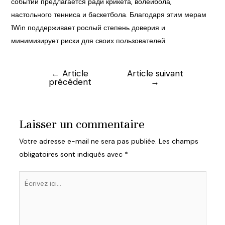
событий предлагается ради крикета, волейбола,
настольного тенниса и баскетбола. Благодаря этим мерам
1Win поддерживает рослый степень доверия и
минимизирует риски для своих пользователей.
←
Article
Article suivant
Navigation
précédent
→
de
l’article
Laisser un commentaire
Votre adresse e-mail ne sera pas publiée.
Les champs
obligatoires sont indiqués avec
*
Écrivez
ici…