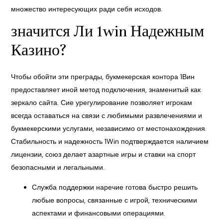
множество интересующих ради себя исходов.
значится Ли 1win Надежным
Казино?
Чтобы обойти эти преграды, букмекерская контора 1Вин
предоставляет иной метод подключения, знаменитый как
зеркало сайта. Сие урегулирование позволяет игрокам
всегда оставаться на связи с любимыми развлечениями и
букмекерскими услугами, независимо от местонахождения.
Стабильность и надежность 1Win подтверждается наличием
лицензии, союз делает азартные игры и ставки на спорт
безопасными и легальными.
Служба поддержки наречие готова быстро решить
любые вопросы, связанные с игрой, техническими
аспектами и финансовыми операциями.