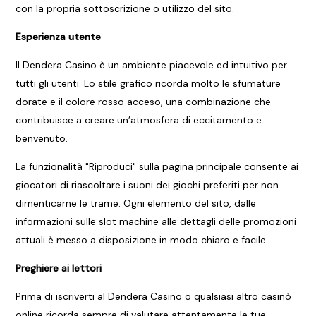
con la propria sottoscrizione o utilizzo del sito.
Esperienza utente
Il Dendera Casino è un ambiente piacevole ed intuitivo per
tutti gli utenti. Lo stile grafico ricorda molto le sfumature
dorate e il colore rosso acceso, una combinazione che
contribuisce a creare un’atmosfera di eccitamento e
benvenuto.
La funzionalità "Riproduci" sulla pagina principale consente ai
giocatori di riascoltare i suoni dei giochi preferiti per non
dimenticarne le trame. Ogni elemento del sito, dalle
informazioni sulle slot machine alle dettagli delle promozioni
attuali è messo a disposizione in modo chiaro e facile.
Preghiere ai lettori
Prima di iscriverti al Dendera Casino o qualsiasi altro casinò
online ricorda sempre di valutare attentamente le tue