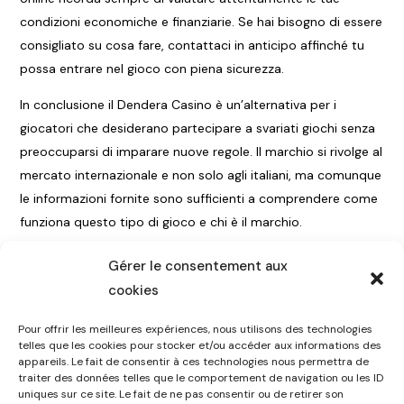
condizioni economiche e finanziarie. Se hai bisogno di essere
consigliato su cosa fare, contattaci in anticipo affinché tu
possa entrare nel gioco con piena sicurezza.
In conclusione il Dendera Casino è un’alternativa per i
giocatori che desiderano partecipare a svariati giochi senza
preoccuparsi di imparare nuove regole. Il marchio si rivolge al
mercato internazionale e non solo agli italiani, ma comunque
le informazioni fornite sono sufficienti a comprendere come
funziona questo tipo di gioco e chi è il marchio.
Se tu hai difficoltà a capire alcuni passaggi o hai bisogno di
Gérer le consentement aux
un consiglio per giocare ai casinò online in modo sicuro,
cookies
scrivi e cerchiamo insieme una soluzione.
Pour offrir les meilleures expériences, nous utilisons des technologies
telles que les cookies pour stocker et/ou accéder aux informations des
←
Article
Article suivant
appareils. Le fait de consentir à ces technologies nous permettra de
Navigation
précédent
→
traiter des données telles que le comportement de navigation ou les ID
de
uniques sur ce site. Le fait de ne pas consentir ou de retirer son