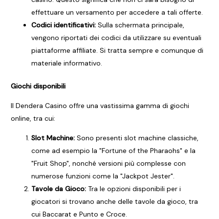
effettuare un versamento per accedere a tali offerte.
Codici identificativi:
Sulla schermata principale,
vengono riportati dei codici da utilizzare su eventuali
piattaforme affiliate. Si tratta sempre e comunque di
materiale informativo.
Giochi disponibili
Il Dendera Casino offre una vastissima gamma di giochi
online, tra cui:
Slot Machine:
Sono presenti slot machine classiche,
come ad esempio la "Fortune of the Pharaohs" e la
"Fruit Shop", nonché versioni più complesse con
numerose funzioni come la "Jackpot Jester".
Tavole da Gioco:
Tra le opzioni disponibili per i
giocatori si trovano anche delle tavole da gioco, tra
cui Baccarat e Punto e Croce.