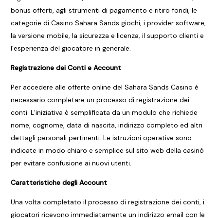
bonus offerti, agli strumenti di pagamento e ritiro fondi, le
categorie di
Casino Sahara Sands
giochi, i provider software,
la versione mobile, la sicurezza e licenza, il supporto clienti e
l’esperienza del giocatore in generale.
Registrazione dei Conti e Account
Per accedere alle offerte online del Sahara Sands Casino è
necessario completare un processo di registrazione dei
conti. L’iniziativa è semplificata da un modulo che richiede
nome, cognome, data di nascita, indirizzo completo ed altri
dettagli personali pertinenti. Le istruzioni operative sono
indicate in modo chiaro e semplice sul sito web della casinò
per evitare confusione ai nuovi utenti.
Caratteristiche degli Account
Una volta completato il processo di registrazione dei conti, i
giocatori ricevono immediatamente un indirizzo email con le