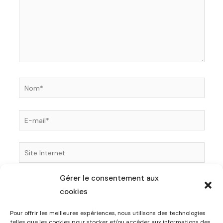
Nom*
E-
mail*
Site
Internet
Gérer le consentement aux
Enregistrer mon nom, mon e-mail et mon site dans
cookies
le navigateur pour mon prochain commentaire.
Pour offrir les meilleures expériences, nous utilisons des technologies
telles que les cookies pour stocker et/ou accéder aux informations des