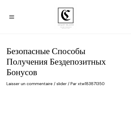
Aller
au
contenu
Main
Menu
Безопасные Способы
Получения Бездепозитных
Бонусов
Laisser un commentaire
/
slider
/ Par
xtw183871350