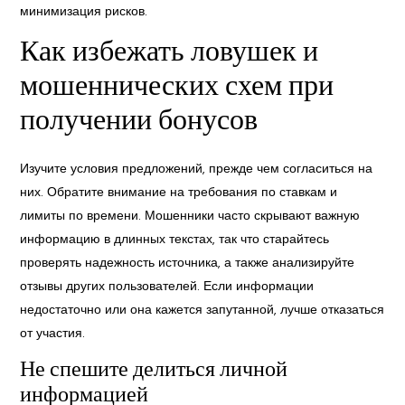
минимизация рисков.
Как избежать ловушек и
мошеннических схем при
получении бонусов
Изучите условия предложений, прежде чем согласиться на
них. Обратите внимание на требования по ставкам и
лимиты по времени. Мошенники часто скрывают важную
информацию в длинных текстах, так что старайтесь
проверять надежность источника, а также анализируйте
отзывы других пользователей. Если информации
недостаточно или она кажется запутанной, лучше отказаться
от участия.
Не спешите делиться личной
информацией