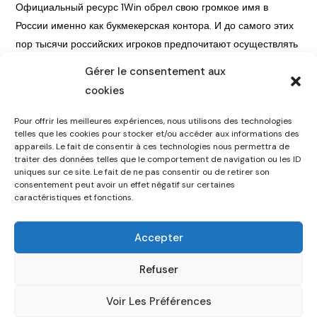
Официальный ресурс 1Win обрел свою громкое имя в
России именно как букмекерская контора. И до самого этих
пор тысячи российских игроков предпочитают осуществлять
ставки на спорт именно здесь. Мы расскажем вам про
Gérer le consentement aux
предпосылки регистрации и оплаты депозита в БК, как
cookies
сделать ставку на деньги, где можно бесплатно скачать
приложение на телефон, про доступные бонусы на …
Pour offrir les meilleures expériences, nous utilisons des technologies
telles que les cookies pour stocker et/ou accéder aux informations des
1вин
Lire la suite »
appareils. Le fait de consentir à ces technologies nous permettra de
traiter des données telles que le comportement de navigation ou les ID
Официальный
uniques sur ce site. Le fait de ne pas consentir ou de retirer son
ресурс
consentement peut avoir un effet négatif sur certaines
caractéristiques et fonctions.
1win
Букмекерская
© 2026 Coquet Sellerie. Powered by Coquet Sellerie.
Accepter
Контора
Refuser
Voir Les Préférences