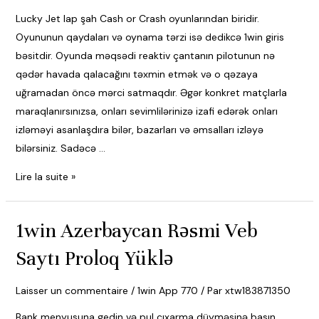
Lucky Jet lap şah Cash or Crash oyunlarından biridir.
Oyununun qaydaları və oynama tərzi isə dedikcə 1win giris
bəsitdir. Oyunda məqsədi reaktiv çantanın pilotunun nə
qədər havada qalacağını təxmin etmək və o qəzaya
uğramadan öncə mərci satmaqdır. Əgər konkret matçlarla
maraqlanırsınızsa, onları sevimlilərinizə izafi edərək onları
izləməyi asanlaşdıra bilər, bazarları və əmsalları izləyə
bilərsiniz. Sadəcə …
1win
Lire la suite »
Azerbaijan
İdman
1win Azerbaycan Rəsmi Veb
Mərcləri
Və
Saytı Proloq Yüklə
Caisno
Saytı
Laisser un commentaire
/
1win App 770
/ Par
xtw183871350
Bonus
Bank menyusuna gedin və pul çıxarma düyməsinə basın,