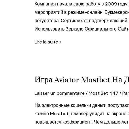
Компания начала свою работу в 2009 году 
мероприятий в режиме-онлайн. Букмекерск
регулятора. Сертификат, подтверждающий к
Использовать Зеркало Официального Сайт
Mostbet
Lire la suite »
Зеркало
Рабочее
Вход
На
Игра Aviator Mostbet На
Официальный
Сайт
Laisser un commentaire
/
Most Bet 447
/ Pa
Мостбет
На электронные кошельки деньги поступают 
казино Mostbet, гемблер увидит на экране с
повышается коэффициент. Чем дольше летит