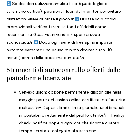
Se desideri utilizzare amuleti fisici (quadrifoglio o
talismano celtico), posizionali fuori dal monitor per evitare
distrazioni visive durante il gioco.\n
Utilizza solo codici
promozionali verificati tramite fonti affidabili come
recensioni su Gcca.Eu anziché link sponsorizzati
sconosciuti.\n
Dopo ogni serie di free spins imposta
automaticamente una pausa minima de­cimale (es.: 10
minuti) prima della prossima puntata.\n
Strumenti di autocontrollo offerti dalle
piattaforme licenziate
Self‑exclusion: opzione permanente disponibile nella
maggior parte dei casino online certificati dall’autorità
maltese.\n- Deposit limits: limiti giornalieri/settimanali
impostabili direttamente dal profilo utente.\n- Reality
check: notifica pop‑up ogni ora che ricorda quanto
tempo sei stato collegato alla sessione