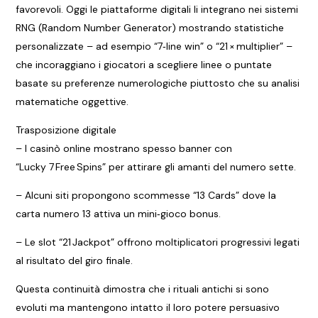
favorevoli. Oggi le piattaforme digitali li integrano nei sistemi
RNG (Random Number Generator) mostrando statistiche
personalizzate – ad esempio “7‑line win” o “21 × multiplier” –
che incoraggiano i giocatori a scegliere linee o puntate
basate su preferenze numerologiche piuttosto che su analisi
matematiche oggettive.
Trasposizione digitale
– I casinò online mostrano spesso banner con
“Lucky 7 Free Spins” per attirare gli amanti del numero sette.
– Alcuni siti propongono scommesse “13 Cards” dove la
carta numero 13 attiva un mini‑gioco bonus.
– Le slot “21 Jackpot” offrono moltiplicatori progressivi legati
al risultato del giro finale.
Questa continuità dimostra che i rituali antichi si sono
evoluti ma mantengono intatto il loro potere persuasivo