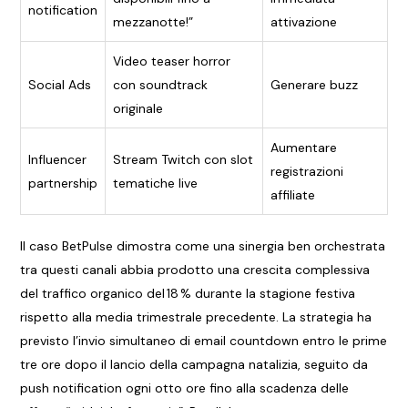
notification
mezzanotte!”
attivazione
Video teaser horror
Social Ads
con soundtrack
Generare buzz
originale
Aumentare
Influencer
Stream Twitch con slot
registrazioni
partnership
tematiche live
affiliate
Il caso BetPulse dimostra come una sinergia ben orchestrata
tra questi canali abbia prodotto una crescita complessiva
del traffico organico del 18 % durante la stagione festiva
rispetto alla media trimestrale precedente. La strategia ha
previsto l’invio simultaneo di email countdown entro le prime
tre ore dopo il lancio della campagna natalizia, seguito da
push notification ogni otto ore fino alla scadenza delle