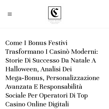
Aller
au
contenu
Main
Menu
Come I Bonus Festivi
Trasformano I Casinò Moderni:
Storie Di Successo Da Natale A
Halloween, Analisi Dei
Mega‑Bonus, Personalizzazione
Avanzata E Responsabilità
Sociale Per Operatori Di Top
Casino Online Digitali