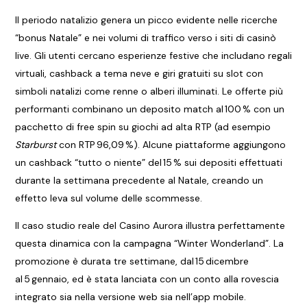
Il periodo natalizio genera un picco evidente nelle ricerche
“bonus Natale” e nei volumi di traffico verso i siti di casinò
live. Gli utenti cercano esperienze festive che includano regali
virtuali, cashback a tema neve e giri gratuiti su slot con
simboli natalizi come renne o alberi illuminati. Le offerte più
performanti combinano un deposito match al 100 % con un
pacchetto di free spin su giochi ad alta RTP (ad esempio
Starburst
con RTP 96,09 %). Alcune piattaforme aggiungono
un cashback “tutto o niente” del 15 % sui depositi effettuati
durante la settimana precedente al Natale, creando un
effetto leva sul volume delle scommesse.
Il caso studio reale del Casino Aurora illustra perfettamente
questa dinamica con la campagna “Winter Wonderland”. La
promozione è durata tre settimane, dal 15 dicembre
al 5 gennaio, ed è stata lanciata con un conto alla rovescia
integrato sia nella versione web sia nell’app mobile.