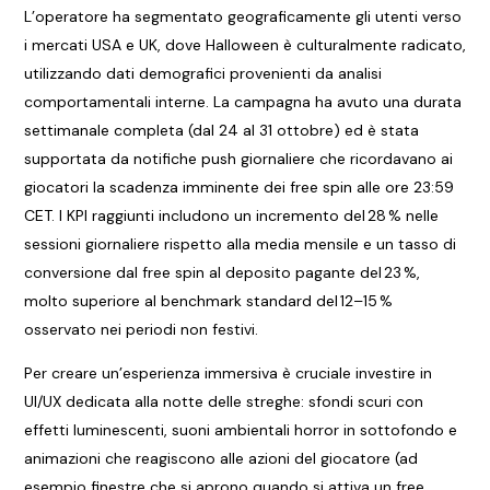
L’operatore ha segmentato geograficamente gli utenti verso
i mercati USA e UK, dove Halloween è culturalmente radicato,
utilizzando dati demografici provenienti da analisi
comportamentali interne. La campagna ha avuto una durata
settimanale completa (dal 24 al 31 ottobre) ed è stata
supportata da notifiche push giornaliere che ricordavano ai
giocatori la scadenza imminente dei free spin alle ore 23:59
CET. I KPI raggiunti includono un incremento del 28 % nelle
sessioni giornaliere rispetto alla media mensile e un tasso di
conversione dal free spin al deposito pagante del 23 %,
molto superiore al benchmark standard del 12–15 %
osservato nei periodi non festivi.
Per creare un’esperienza immersiva è cruciale investire in
UI/UX dedicata alla notte delle streghe: sfondi scuri con
effetti luminescenti, suoni ambientali horror in sottofondo e
animazioni che reagiscono alle azioni del giocatore (ad
esempio finestre che si aprono quando si attiva un free