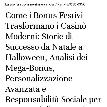
Laisser un commentaire
/
slider
/ Par
xtw183871350
Come i Bonus Festivi
Trasformano i Casinò
Moderni: Storie di
Successo da Natale a
Halloween, Analisi dei
Mega‑Bonus,
Personalizzazione
Avanzata e
Responsabilità Sociale per