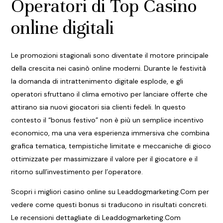
Operatori di Top Casino
online digitali
Le promozioni stagionali sono diventate il motore principale
della crescita nei casinò online moderni. Durante le festività
la domanda di intrattenimento digitale esplode, e gli
operatori sfruttano il clima emotivo per lanciare offerte che
attirano sia nuovi giocatori sia clienti fedeli. In questo
contesto il “bonus festivo” non è più un semplice incentivo
economico, ma una vera esperienza immersiva che combina
grafica tematica, tempistiche limitate e meccaniche di gioco
ottimizzate per massimizzare il valore per il giocatore e il
ritorno sull’investimento per l’operatore.
Scopri i
migliori casino online
su Leaddogmarketing.Com per
vedere come questi bonus si traducono in risultati concreti.
Le recensioni dettagliate di Leaddogmarketing.Com