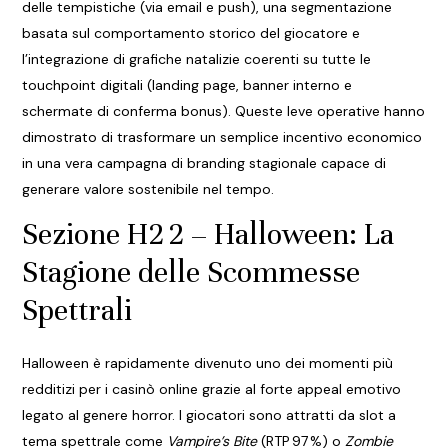
delle tempistiche (via email e push), una segmentazione
basata sul comportamento storico del giocatore e
l’integrazione di grafiche natalizie coerenti su tutte le
touchpoint digitali (landing page, banner interno e
schermate di conferma bonus). Queste leve operative hanno
dimostrato di trasformare un semplice incentivo economico
in una vera campagna di branding stagionale capace di
generare valore sostenibile nel tempo.
Sezione H2 2 – Halloween: La
Stagione delle Scommesse
Spettrali
Halloween è rapidamente divenuto uno dei momenti più
redditizi per i casinò online grazie al forte appeal emotivo
legato al genere horror. I giocatori sono attratti da slot a
tema spettrale come
Vampire’s Bite
(RTP 97 %) o
Zombie