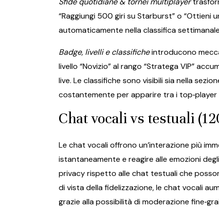
Sfide quotidiane & tornei multiplayer
trasfor
“Raggiungi 500 giri su Starburst” o “Ottieni 
automaticamente nella classifica settimanal
Badge, livelli e classifiche
introducono meccani
livello “Novizio” al rango “Stratega VIP” accu
live. Le classifiche sono visibili sia nella sezi
costantemente per apparire tra i top‑player 
Chat vocali vs testuali (12
Le chat vocali offrono un’interazione più im
istantaneamente e reagire alle emozioni deg
privacy rispetto alle chat testuali che poss
di vista della fidelizzazione, le chat vocali a
grazie alla possibilità di moderazione fine‑g