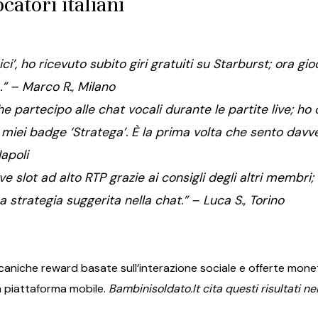
catori italiani
ici’, ho ricevuto subito giri gratuiti su Starburst; ora g
.”
– Marco R., Milano
he partecipo alle chat vocali durante le partite live; h
 miei badge ‘Stratega’. È la prima volta che sento davv
Napoli
 slot ad alto RTP grazie ai consigli degli altri membri
strategia suggerita nella chat.”
– Luca S., Torino
caniche reward basate sull’interazione sociale e offerte mon
a piattaforma mobile.
Bambinisoldato.It cita questi risultati ne