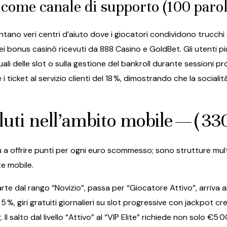
ome canale di supporto (100 parol
ntano veri centri d’aiuto dove i giocatori condividono trucchi 
dei bonus casinò ricevuti da 888 Casino e GoldBet. Gli utenti 
 delle slot o sulla gestione del bankroll durante sessioni p
 ticket al servizio clienti del 18 %, dimostrando che la social
ti nell’ambito mobile — ( 330
 a offrire punti per ogni euro scommesso; sono strutture multi
te mobile.
parte dal rango “Novizio”, passa per “Giocatore Attivo”, arriva al
5 %, giri gratuiti giornalieri su slot progressive con jackpot c
Il salto dal livello “Attivo” al “VIP Elite” richiede non solo 