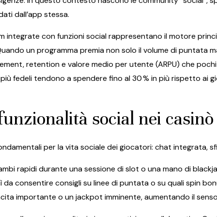
 esigenze. In questo contesto nascono le community “social”, s
dati dall’app stessa.
ogram integrate con funzioni social rappresentano il motore pri
Quando un programma premia non solo il volume di puntata ma
ement, retention e valore medio per utente (ARPU) che pochi o
più fedeli tendono a spendere fino al 30 % in più rispetto ai g
 funzionalità social nei casinò
damentali per la vita sociale dei giocatori: chat integrata, sfi
bi rapidi durante una sessione di slot o una mano di blackjac
ì da consentire consigli su linee di puntata o su quali spin bo
cita importante o un jackpot imminente, aumentando il senso d