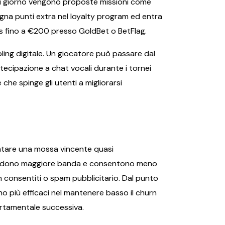
gni giorno vengono proposte missioni come
agna punti extra nel loyalty program ed entra
us fino a €200 presso GoldBet o BetFlag.
ing digitale. Un giocatore può passare dal
rtecipazione a chat vocali durante i tornei
e che spinge gli utenti a migliorarsi
entare una mossa vincente quasi
ichiedono maggiore banda e consentono meno
n consentiti o spam pubblicitario. Dal punto
tano più efficaci nel mantenere basso il churn
portamentale successiva.