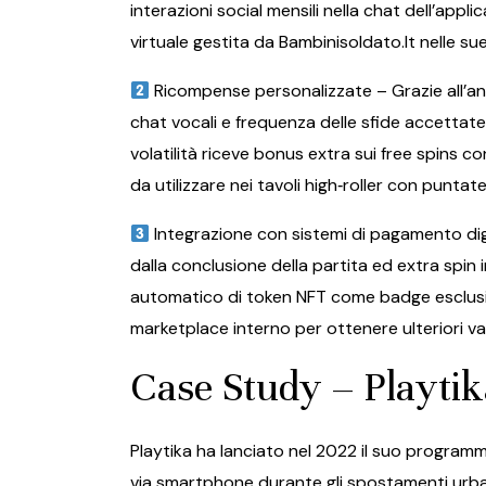
interazioni social mensili nella chat dell’appl
virtuale gestita da Bambinisoldato.It nelle s
Ricompense personalizzate – Grazie all’ana
chat vocali e frequenza delle sfide accettate
volatilità riceve bonus extra sui free spins c
da utilizzare nei tavoli high‑roller con punta
Integrazione con sistemi di pagamento dig
dalla conclusione della partita ed extra spin i
automatico di token NFT come badge esclusiv
marketplace interno per ottenere ulteriori v
Case Study – Playtika
Playtika ha lanciato nel 2022 il suo programm
via smartphone durante gli spostamenti urbani