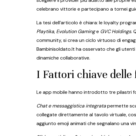
scegliere il provider più adatto alle proprie
celebrano vittorie e partecipano a tornei gui
La tesi dell’articolo è chiara: le loyalty pr
Playtika
,
Evolution Gaming
e
GVC Holdings
. 
community, si crea un ciclo virtuoso di engag
Bambinisoldato.It ha osservato che gli utenti 
dinamiche collaborative.
I Fattori chiave delle
Le app mobile hanno introdotto tre pilastri fon
Chat e messaggistica integrata
permette scam
collegate direttamente al tavolo virtuale, cos
aggiunto emoji animati che segnalano una vin