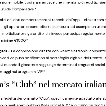
icazione mobile; così si garantisce che i membri più redditizi si
ue guide comparative.*
lisi dei dati comportamentali raccolti dall’app – clickstream 
 – gli operatori creano offerte su misura: ad esempio un utent
on moltiplicatore garantito; chi invece partecipa regolarmente 
te minime €1000.*
itali – La connessione diretta con wallet elettronici consen
nviati via push notification al portafoglio digitale dell’utente 
i quando il giocatore raggiunge determinati traguardi social
antaggi nei programmi VIP.*
’s “Club” nel mercato italia
a fedeltà denominato “Club”, specificamente adattato alle abit
 o negli spazi pubblici Wi‑Fi protetti.
Il Club combina punti s