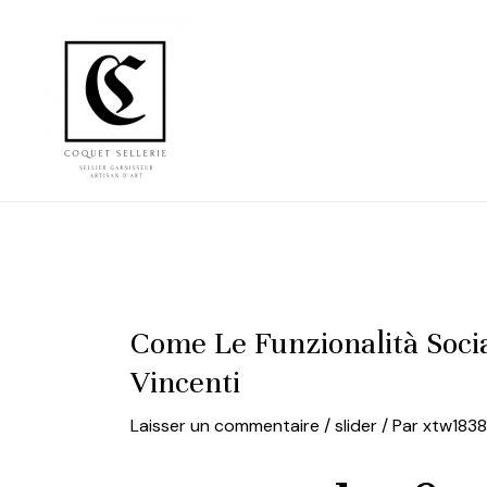
Aller
au
contenu
Come Le Funzionalità Soci
Vincenti
Laisser un commentaire
/
slider
/ Par
xtw183