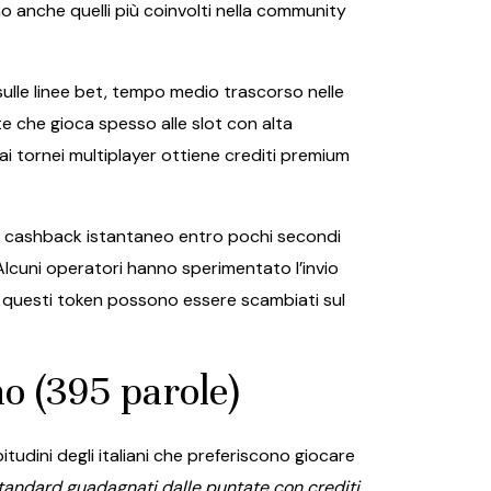
ano anche quelli più coinvolti nella community
sulle linee bet, tempo medio trascorso nelle
e che gioca spesso alle slot con alta
ai tornei multiplayer ottiene crediti premium
te cashback istantaneo entro pochi secondi
. Alcuni operatori hanno sperimentato l’invio
; questi token possono essere scambiati sul
no (395 parole)
udini degli italiani che preferiscono giocare
tandard guadagnati dalle puntate con crediti