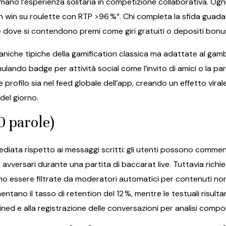
mano l’esperienza solitaria in competizione collaborativa. O
un win su roulette con RTP >96 %”. Chi completa la sfida guad
e dove si contendono premi come giri gratuiti o depositi bon
che tipiche della gamification classica ma adattate al gambl
mulando badge per attività social come l’invito di amici o la pa
one profilo sia nel feed globale dell’app, creando un effetto viral
del giorno.
0 parole)
mediata rispetto ai messaggi scritti: gli utenti possono comm
li avversari durante una partita di baccarat live. Tuttavia r
ono essere filtrate da moderatori automatici per contenuti no
umentano il tasso di retention del 12 %, mentre le testuali risul
rained e alla registrazione delle conversazioni per analisi com