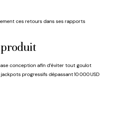
ièrement ces retours dans ses rapports
 produit
hase conception afin d’éviter tout goulot
t jackpots progressifs dépassant 10 000 USD