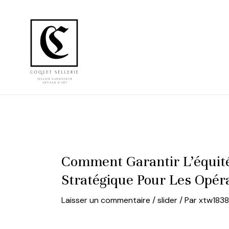
Aller
au
contenu
Comment Garantir L’équité
Stratégique Pour Les Opér
Laisser un commentaire
/
slider
/ Par
xtw183