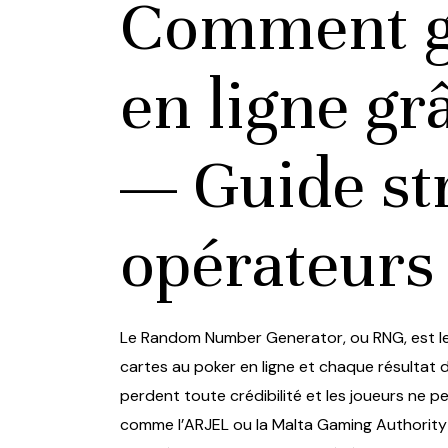
Comment ga
en ligne gr
— Guide st
opérateurs
Le Random Number Generator, ou RNG, est le 
cartes au poker en ligne et chaque résultat de
perdent toute crédibilité et les joueurs ne 
comme l’ARJEL ou la Malta Gaming Authority e