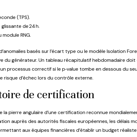
econde (TPS).
glissante de 24 h.
au module RNG.
’anomalies basés sur l’écart type ou le modèle Isolation For
ive du générateur. Un tableau récapitulatif hebdomadaire doit
n processus correctif si le p‑value tombe en dessous du seui
e risque d’échec lors du contrôle externe.
oire de certification
e la pierre angulaire d’une certification reconnue mondialemen
putation auprès des autorités fiscales européennes, les délais 
ermettant aux équipes financières d’établir un budget réaliste