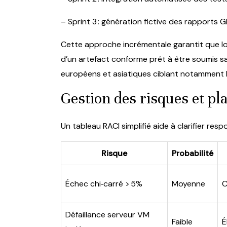
– Sprint 3 : génération fictive des rapports 
Cette approche incrémentale garantit que lors
d’un artefact conforme prêt à être soumis 
européens et asiatiques ciblant notamment le
Gestion des risques et pl
Un tableau RACI simplifié aide à clarifier respo
Risque
Probabilité
Échec chi‑carré > 5%
Moyenne
C
Défaillance serveur VM
Faible
É