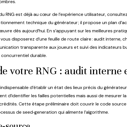
ombres.
é du RNG est déjà au cœur de l’expérience utilisateur, consult
nctionnement technique du générateur ; il propose un plan d’a
vre dès aujourd’hui. En s’appuyant sur les meilleures pratiqu
us disposerez d’une feuille de route claire : audit interne, ch
ication transparente aux joueurs et suivi des indicateurs bu
 concurrentiel durable.
l de votre RNG : audit intern
 indispensable d’établir un état des lieux précis du générateur
 d’identifier les failles potentielles mais aussi de mesurer 
crédités. Cette étape préliminaire doit couvrir le code source
ocessus de seed‑generation qui alimente l’algorithme.
e‑source