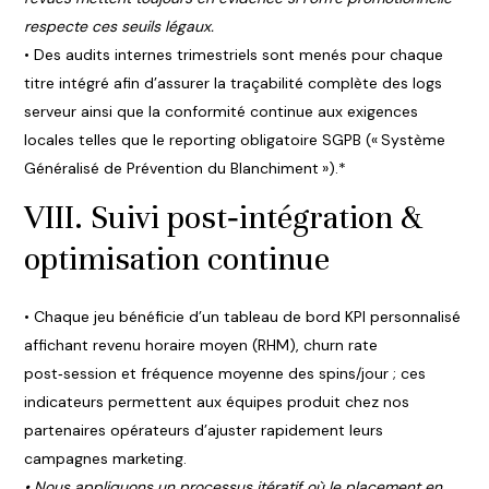
respecte ces seuils légaux.
• Des audits internes trimestriels sont menés pour chaque
titre intégré afin d’assurer la traçabilité complète des logs
serveur ainsi que la conformité continue aux exigences
locales telles que le reporting obligatoire SGPB (« Système
Généralisé de Prévention du Blanchiment »).*
VIII. Suivi post‑intégration &
optimisation continue
• Chaque jeu bénéficie d’un tableau de bord KPI personnalisé
affichant revenu horaire moyen (RHM), churn rate
post‑session et fréquence moyenne des spins/jour ; ces
indicateurs permettent aux équipes produit chez nos
partenaires opérateurs d’ajuster rapidement leurs
campagnes marketing.
• Nous appliquons un processus itératif où le placement en