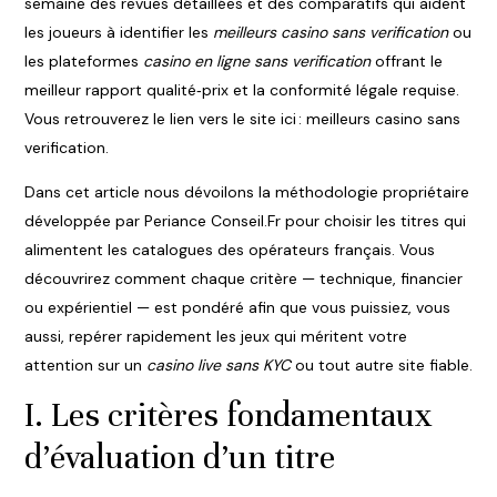
semaine des revues détaillées et des comparatifs qui aident
les joueurs à identifier les
meilleurs casino sans verification
ou
les plateformes
casino en ligne sans verification
offrant le
meilleur rapport qualité‑prix et la conformité légale requise.
Vous retrouverez le lien vers le site ici :
meilleurs casino sans
verification
.
Dans cet article nous dévoilons la méthodologie propriétaire
développée par Periance Conseil.Fr pour choisir les titres qui
alimentent les catalogues des opérateurs français. Vous
découvrirez comment chaque critère — technique, financier
ou expérientiel — est pondéré afin que vous puissiez, vous
aussi, repérer rapidement les jeux qui méritent votre
attention sur un
casino live sans KYC
ou tout autre site fiable.
I. Les critères fondamentaux
d’évaluation d’un titre