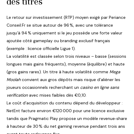
des titres
Le retour sur investissement (RTP) moyen exigé par Periance
Conseil.Fr se situe autour de 96 %, avec une tolérance
jusqu’à 94 % uniquement si le jeu possède une forte valeur
ajoutée côté gameplay ou branding exclusif français
(exemple : licence officielle Ligue 1).
La volatilité est classée selon trois niveaux – basse (sessions
longues mais gains fréquents), moyenne (équilibre) et haute
(gros gains rares). Un titre à haute volatilité comme
Mega
Moolah
convient aux gros dépôts mais risque d’aliéner les
joueurs occasionnels recherchant un
casino en ligne sans
verification
avec mises faibles dès €0,10.
Le coût d’acquisition du contenu dépend du développeur :
NetEnt facture environ €120 000 pour une licence exclusive
tandis que Pragmatic Play propose un modèle revenue‑share
à hauteur de 30 % du net gaming revenue pendant trois ans