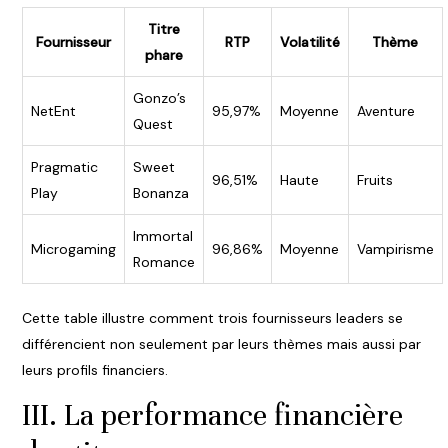
Titre
Fournisseur
RTP
Volatilité
Thème
phare
Gonzo’s
NetEnt
95,97%
Moyenne
Aventure
Quest
Pragmatic
Sweet
96,51%
Haute
Fruits
Play
Bonanza
Immortal
Microgaming
96,86%
Moyenne
Vampirisme
Romance
Cette table illustre comment trois fournisseurs leaders se
différencient non seulement par leurs thèmes mais aussi par
leurs profils financiers.
III. La performance financière