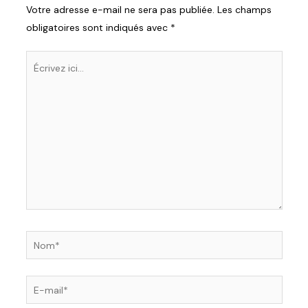
Votre adresse e-mail ne sera pas publiée.
Les champs
obligatoires sont indiqués avec
*
Écrivez
ici…
Nom*
E-
mail*