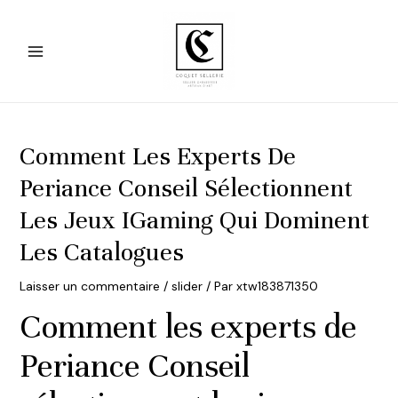
Aller
au
contenu
Main
Menu
Comment Les Experts De
Periance Conseil Sélectionnent
Les Jeux IGaming Qui Dominent
Les Catalogues
Laisser un commentaire
/
slider
/ Par
xtw183871350
Comment les experts de
Periance Conseil