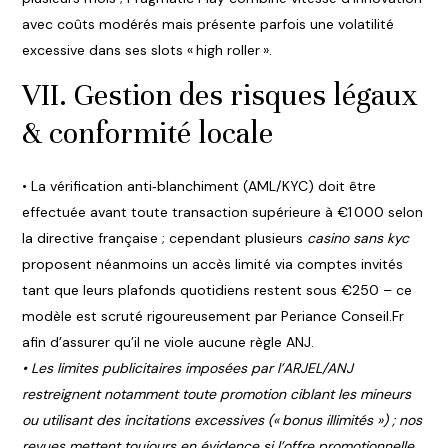
avec coûts modérés mais présente parfois une volatilité
excessive dans ses slots « high roller ».
VII. Gestion des risques légaux
& conformité locale
• La vérification anti‑blanchiment (AML/KYC) doit être
effectuée avant toute transaction supérieure à €1 000 selon
la directive française ; cependant plusieurs
casino sans kyc
proposent néanmoins un accès limité via comptes invités
tant que leurs plafonds quotidiens restent sous €250 – ce
modèle est scruté rigoureusement par Periance Conseil.Fr
afin d’assurer qu’il ne viole aucune règle ANJ.
• Les limites publicitaires imposées par l’ARJEL/ANJ
restreignent notamment toute promotion ciblant les mineurs
ou utilisant des incitations excessives (« bonus illimités ») ; nos
revues mettent toujours en évidence si l’offre promotionnelle