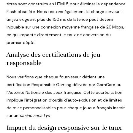
titres sont construits en HTML5 pour éliminer la dépendance
Flash obsolète. Nous testons également la charge serveur :
un jeu exigeant plus de 150 ms de latence peut devenir
injouable sur une connexion moyenne française de 20 Mbps,
ce qui impacte directement le taux de conversion du
premier dépôt.
Analyse des certifications de jeu
responsable
Nous vérifions que chaque fournisseur détient une
certification Responsible Gaming délivrée par GamCare ou
l’Autorité Nationale des Jeux française. Cette accréditation
implique l’intégration d’outils d’auto‑exclusion et de limites
de mise personnalisables pour chaque joueur français inscrit
sur un
casino sans kyc
.
Impact du design responsive sur le taux