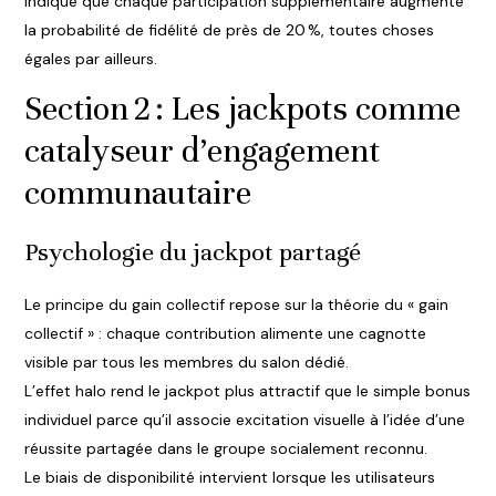
indique que chaque participation supplémentaire augmente
la probabilité de fidélité de près de 20 %, toutes choses
égales par ailleurs.
Section 2 : Les jackpots comme
catalyseur d’engagement
communautaire
Psychologie du jackpot partagé
Le principe du gain collectif repose sur la théorie du « gain
collectif » : chaque contribution alimente une cagnotte
visible par tous les membres du salon dédié.
L’effet halo rend le jackpot plus attractif que le simple bonus
individuel parce qu’il associe excitation visuelle à l’idée d’une
réussite partagée dans le groupe socialement reconnu.
Le biais de disponibilité intervient lorsque les utilisateurs