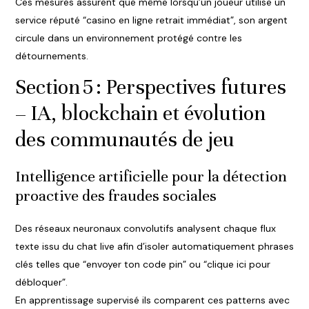
Ces mesures assurent que même lorsqu’un joueur utilise un
service réputé “casino en ligne retrait immédiat”, son argent
circule dans un environnement protégé contre les
détournements.
Section 5 : Perspectives futures
– IA, blockchain et évolution
des communautés de jeu
Intelligence artificielle pour la détection
proactive des fraudes sociales
Des réseaux neuronaux convolutifs analysent chaque flux
texte issu du chat live afin d’isoler automatiquement phrases
clés telles que “envoyer ton code pin” ou “clique ici pour
débloquer”.
En apprentissage supervisé ils comparent ces patterns avec