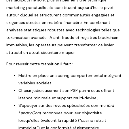
Les jackpots ne sont plus simplement une technique
marketing ponctuelle ; ils constituent aujourd’hui le pivot
autour duquel se structurent communautés engagées et
exigences strictes en matière financière. En combinant
analyses statistiques robustes avec technologies telles que
tokenisation avancée, IA anti‑fraude et registres blockchain
immuables, les opérateurs peuvent transformer ce levier
attractif en atout sécuritaire majeur.
Pour réussir cette transition il faut :
Mettre en place un scoring comportemental intégrant
variables sociales ;
Choisir judicieusement son PSP parmi ceux offrant
latence minimale et support multi‑devise ;
S’appuyer sur des revues spécialisées comme
Ipra
Landry.Com
, reconnues pour leur objectivité
lorsqu’elles évaluent la rapidité (“casino retrait
immédiat”) et la conformité réglementaire.