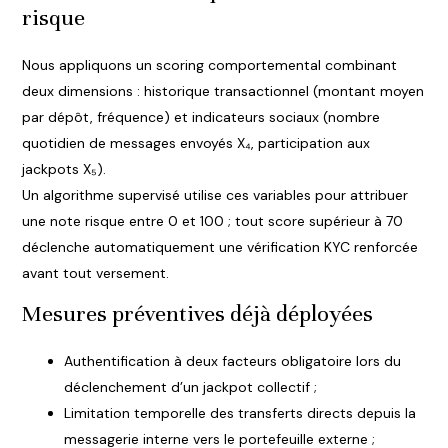
risque
Nous appliquons un scoring comportemental combinant
deux dimensions : historique transactionnel (montant moyen
par dépôt, fréquence) et indicateurs sociaux (nombre
quotidien de messages envoyés X₄, participation aux
jackpots X₅).
Un algorithme supervisé utilise ces variables pour attribuer
une note risque entre 0 et 100 ; tout score supérieur à 70
déclenche automatiquement une vérification KYC renforcée
avant tout versement.
Mesures préventives déjà déployées
Authentification à deux facteurs obligatoire lors du
déclenchement d’un jackpot collectif ;
Limitation temporelle des transferts directs depuis la
messagerie interne vers le portefeuille externe ;