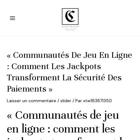
Aller
au
contenu
Main
Menu
« Communautés De Jeu En Ligne
: Comment Les Jackpots
Transforment La Sécurité Des
Paiements »
Laisser un commentaire
/
slider
/ Par
xtw183871350
« Communautés de jeu
en ligne : comment les