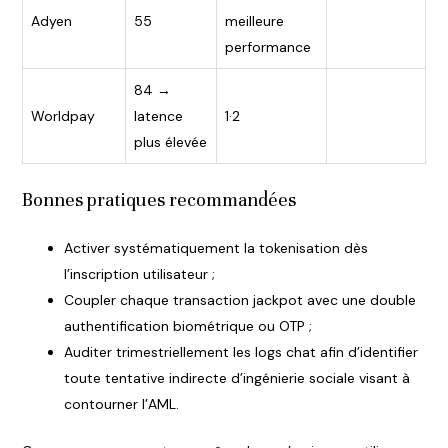
Adyen
55
meilleure
performance
84 →
Worldpay
latence
1·2
plus élevée
Bonnes pratiques recommandées
Activer systématiquement la tokenisation dès
l’inscription utilisateur ;
Coupler chaque transaction jackpot avec une double
authentification biométrique ou OTP ;
Auditer trimestriellement les logs chat afin d’identifier
toute tentative indirecte d’ingénierie sociale visant à
contourner l’AML.