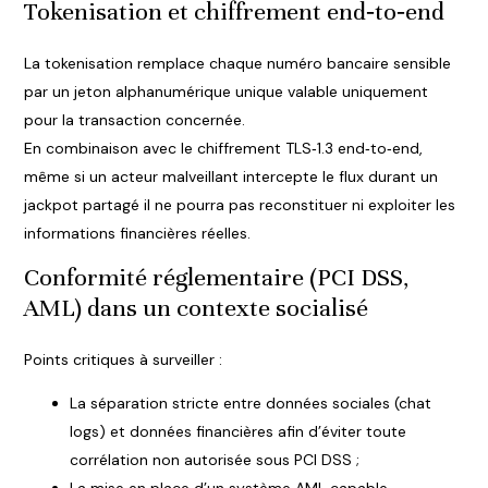
Tokenisation et chiffrement end‑to‑end
La tokenisation remplace chaque numéro bancaire sensible
par un jeton alphanumérique unique valable uniquement
pour la transaction concernée.
En combinaison avec le chiffrement TLS‑1.3 end‑to‑end,
même si un acteur malveillant intercepte le flux durant un
jackpot partagé il ne pourra pas reconstituer ni exploiter les
informations financières réelles.
Conformité réglementaire (PCI DSS,
AML) dans un contexte socialisé
Points critiques à surveiller :
La séparation stricte entre données sociales (chat
logs) et données financières afin d’éviter toute
corrélation non autorisée sous PCI DSS ;