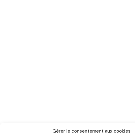
Gérer le consentement aux cookies