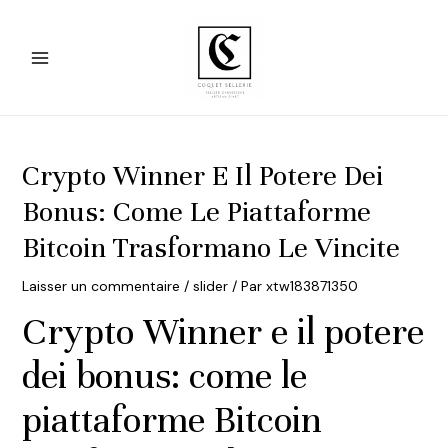
Aller
au
contenu
Main
Menu
Crypto Winner E Il Potere Dei
Bonus: Come Le Piattaforme
Bitcoin Trasformano Le Vincite
Laisser un commentaire
/
slider
/ Par
xtw183871350
Crypto Winner e il potere
dei bonus: come le
piattaforme Bitcoin