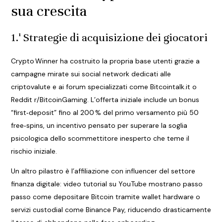
sua crescita
1.¹ Strategie di acquisizione dei giocatori
Crypto Winner ha costruito la propria base utenti grazie a
campagne mirate sui social network dedicati alle
criptovalute e ai forum specializzati come Bitcointalk.it o
Reddit r/BitcoinGaming. L’offerta iniziale include un bonus
“first‑deposit” fino al 200 % del primo versamento più 50
free‑spins, un incentivo pensato per superare la soglia
psicologica dello scommettitore inesperto che teme il
rischio iniziale.
Un altro pilastro è l’affiliazione con influencer del settore
finanza digitale: video tutorial su YouTube mostrano passo
passo come depositare Bitcoin tramite wallet hardware o
servizi custodial come Binance Pay, riducendo drasticamente