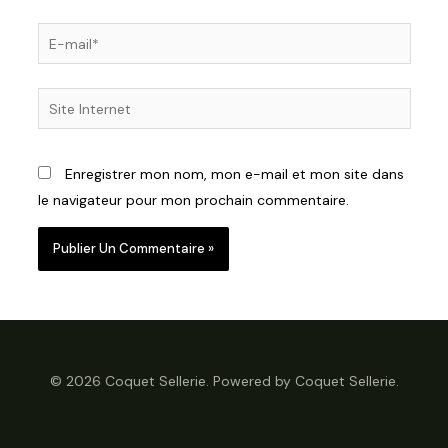
E-
mail*
Site
Internet
Enregistrer mon nom, mon e-mail et mon site dans
le navigateur pour mon prochain commentaire.
© 2026 Coquet Sellerie. Powered by Coquet Sellerie.