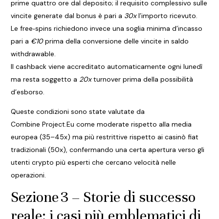
prime quattro ore dal deposito; il requisito complessivo sulle
vincite generate dal bonus è pari a
30x
l’importo ricevuto.
Le free‑spins richiedono invece una soglia minima d’incasso
pari a
€10
prima della conversione delle vincite in saldo
withdrawable.
Il cashback viene accreditato automaticamente ogni lunedì
ma resta soggetto a
20x
turnover prima della possibilità
d’esborso.
Queste condizioni sono state valutate da
Combine Project.Eu come moderate rispetto alla media
europea (35–45x) ma più restrittive rispetto ai casinò fiat
tradizionali (50x), confermando una certa apertura verso gli
utenti crypto più esperti che cercano velocità nelle
operazioni.
Sezione 3 – Storie di successo
reale: i casi più emblematici di