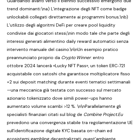
Guardando avanti verso il biennio successivo emergono due
trend dominanti:\na) L’integrazione degli NFT come badge
unlockabili collegati direttamente ai programmi bonus;\nb)
L’utilizzo degli algoritmi DeFi per creare pool liquidity
condivise dai giocatori stessi,\nin modo tale che parte degli
interessi generati alimentino daily reward automatici senza
intervento manuale del casino.\n\nUn esempio pratico
preannunciato proprio da
Crypto Winner
: entro
ottobre 2024 lancerà «Lucky NFT Pass», un token ERC‑721
acquistabile con satoshi che garantisce moltiplicatore fisso
×​2 sui deposit matching durante eventi tematici settimanali
—una meccanica già testata con successo sul mercato
azionario tokenizzato dove simili power-ups hanno
aumentato volume scambi >12 %. \n\nParallelamente gli
specialisti finanziari citati sul blog de
Combine Project.Eu
prevedono una convergenza stabile tra regolamentazione UE
sull’identificazione digitale KYC basata on-chain ed
ecosistemi gambling decentralizzati; quest’ambiente