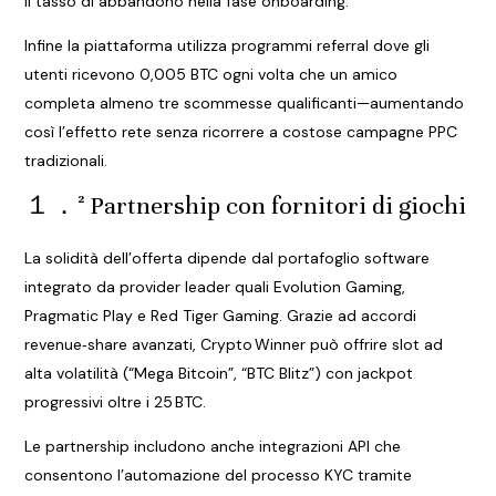
il tasso di abbandono nella fase onboarding.
Infine la piattaforma utilizza programmi referral dove gli
utenti ricevono 0,005 BTC ogni volta che un amico
completa almeno tre scommesse qualificanti—aumentando
così l’effetto rete senza ricorrere a costose campagne PPC
tradizionali.
１．² Partnership con fornitori di giochi
La solidità dell’offerta dipende dal portafoglio software
integrato da provider leader quali Evolution Gaming,
Pragmatic Play e Red Tiger Gaming. Grazie ad accordi
revenue‑share avanzati, Crypto Winner può offrire slot ad
alta volatilità (“Mega Bitcoin”, “BTC Blitz”) con jackpot
progressivi oltre i 25 BTC.
Le partnership includono anche integrazioni API che
consentono l’automazione del processo KYC tramite