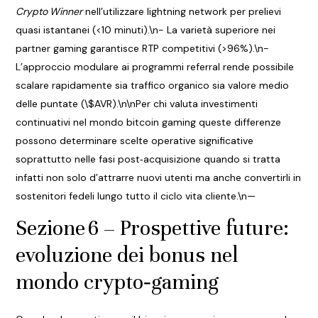
Crypto Winner
nell’utilizzare lightning network per prelievi
quasi istantanei (<10 minuti).\n- La varietà superiore nei
partner gaming garantisce RTP competitivi (>96%).\n-
L’approccio modulare ai programmi referral rende possibile
scalare rapidamente sia traffico organico sia valore medio
delle puntate (\$AVR).\n\nPer chi valuta investimenti
continuativi nel mondo bitcoin gaming queste differenze
possono determinare scelte operative significative
soprattutto nelle fasi post‐acquisizione quando si tratta
infatti non solo d’attrarre nuovi utenti ma anche convertirli in
sostenitori fedeli lungo tutto il ciclo vita cliente.\n—
Sezione 6 – Prospettive future:
evoluzione dei bonus nel
mondo crypto‑gaming