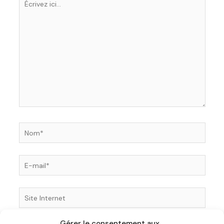
ici…
Nom*
E-
mail*
Site
Internet
Gérer le consentement aux