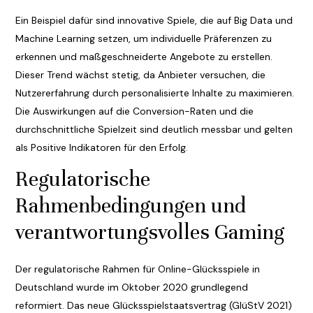
Ein Beispiel dafür sind innovative Spiele, die auf Big Data und
Machine Learning setzen, um individuelle Präferenzen zu
erkennen und maßgeschneiderte Angebote zu erstellen.
Dieser Trend wächst stetig, da Anbieter versuchen, die
Nutzererfahrung durch personalisierte Inhalte zu maximieren.
Die Auswirkungen auf die Conversion-Raten und die
durchschnittliche Spielzeit sind deutlich messbar und gelten
als Positive Indikatoren für den Erfolg.
Regulatorische
Rahmenbedingungen und
verantwortungsvolles Gaming
Der regulatorische Rahmen für Online-Glücksspiele in
Deutschland wurde im Oktober 2020 grundlegend
reformiert. Das neue Glücksspielstaatsvertrag (GlüStV 2021)