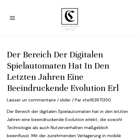
Aller
au
contenu
Main
Menu
Der Bereich Der Digitalen
Spielautomaten Hat In Den
Letzten Jahren Eine
Beeindruckende Evolution Erl
Laisser un commentaire
/
slider
/ Par
xtw183871350
Der Bereich der digitalen Spielautomaten hat in den letzten
Jahren eine beeindruckende Evolution erlebt, die sowohl
Technologie als auch Nutzerverhalten maßgeblich
beeinflusst. Mit der zunehmenden Verlagerung in mobile