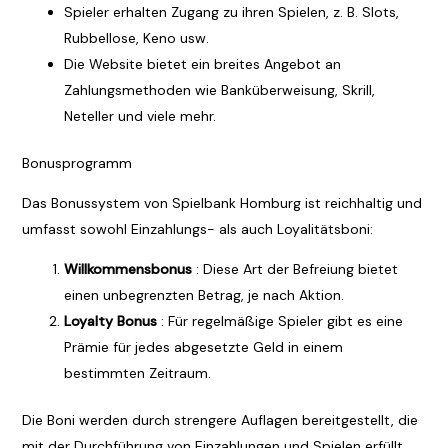
Spieler erhalten Zugang zu ihren Spielen, z. B. Slots,
Rubbellose, Keno usw.
Die Website bietet ein breites Angebot an
Zahlungsmethoden wie Banküberweisung, Skrill,
Neteller und viele mehr.
Bonusprogramm
Das Bonussystem von Spielbank Homburg ist reichhaltig und
umfasst sowohl Einzahlungs- als auch Loyalitätsboni:
Willkommensbonus
: Diese Art der Befreiung bietet
einen unbegrenzten Betrag, je nach Aktion.
Loyalty Bonus
: Für regelmäßige Spieler gibt es eine
Prämie für jedes abgesetzte Geld in einem
bestimmten Zeitraum.
Die Boni werden durch strengere Auflagen bereitgestellt, die
mit der Durchführung von Einzahlungen und Spielen erfüllt