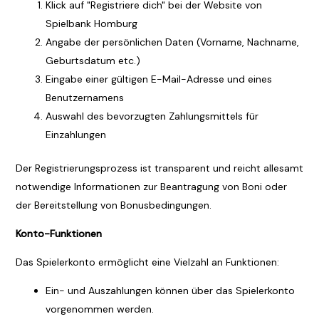
Klick auf "Registriere dich" bei der Website von
Spielbank Homburg
Angabe der persönlichen Daten (Vorname, Nachname,
Geburtsdatum etc.)
Eingabe einer gültigen E-Mail-Adresse und eines
Benutzernamens
Auswahl des bevorzugten Zahlungsmittels für
Einzahlungen
Der Registrierungsprozess ist transparent und reicht allesamt
notwendige Informationen zur Beantragung von Boni oder
der Bereitstellung von Bonusbedingungen.
Konto-Funktionen
Das Spielerkonto ermöglicht eine Vielzahl an Funktionen:
Ein- und Auszahlungen können über das Spielerkonto
vorgenommen werden.