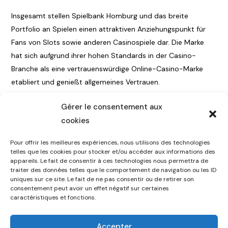
Insgesamt stellen Spielbank Homburg und das breite
Portfolio an Spielen einen attraktiven Anziehungspunkt für
Fans von Slots sowie anderen Casinospiele dar. Die Marke
hat sich aufgrund ihrer hohen Standards in der Casino-
Branche als eine vertrauenswürdige Online-Casino-Marke
etabliert und genießt allgemeines Vertrauen.
Die Firma kann sicherlich weiterhin mit bestem Ergebnis an
Gérer le consentement aux
ihr Portfolio setzen, was es ermöglichte, dass sich das
cookies
Casino über die Jahre kontinuierlich weiterentwickelte.
Pour offrir les meilleures expériences, nous utilisons des technologies
telles que les cookies pour stocker et/ou accéder aux informations des
←
Article
Article suivant
appareils. Le fait de consentir à ces technologies nous permettra de
Navigation
précédent
→
traiter des données telles que le comportement de navigation ou les ID
de
uniques sur ce site. Le fait de ne pas consentir ou de retirer son
consentement peut avoir un effet négatif sur certaines
l’article
caractéristiques et fonctions.
© 2026 Coquet Sellerie. Powered by Coquet Sellerie.
Accepter