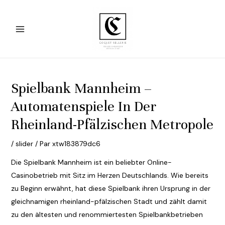
Aller
au
contenu
Main
Menu
Spielbank Mannheim –
Automatenspiele In Der
Rheinland-Pfälzischen Metropole
/
slider
/ Par
xtw183879dc6
Die Spielbank Mannheim ist ein beliebter Online-
Casinobetrieb mit Sitz im Herzen Deutschlands. Wie bereits
zu Beginn erwähnt, hat diese Spielbank ihren Ursprung in der
gleichnamigen rheinland-pfälzischen Stadt und zählt damit
zu den ältesten und renommiertesten Spielbankbetrieben