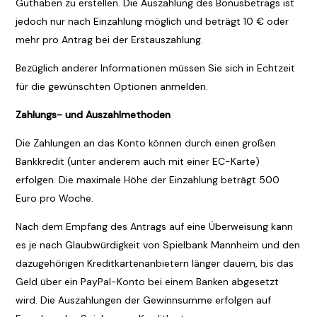
Guthaben zu erstellen. Die Auszahlung des Bonusbetrags ist
jedoch nur nach Einzahlung möglich und beträgt 10 € oder
mehr pro Antrag bei der Erstauszahlung.
Bezüglich anderer Informationen müssen Sie sich in Echtzeit
für die gewünschten Optionen anmelden.
Zahlungs- und Auszahlmethoden
Die Zahlungen an das Konto können durch einen großen
Bankkredit (unter anderem auch mit einer EC-Karte)
erfolgen. Die maximale Höhe der Einzahlung beträgt 500
Euro pro Woche.
Nach dem Empfang des Antrags auf eine Überweisung kann
es je nach Glaubwürdigkeit von Spielbank Mannheim und den
dazugehörigen Kreditkartenanbietern länger dauern, bis das
Geld über ein PayPal-Konto bei einem Banken abgesetzt
wird. Die Auszahlungen der Gewinnsumme erfolgen auf