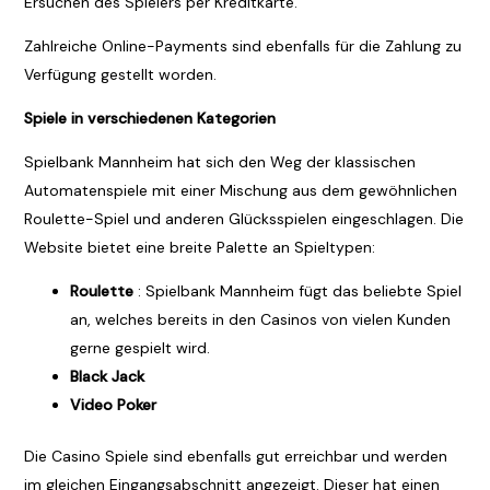
Ersuchen des Spielers per Kreditkarte.
Zahlreiche Online-Payments sind ebenfalls für die Zahlung zu
Verfügung gestellt worden.
Spiele in verschiedenen Kategorien
Spielbank Mannheim hat sich den Weg der klassischen
Automatenspiele mit einer Mischung aus dem gewöhnlichen
Roulette-Spiel und anderen Glücksspielen eingeschlagen. Die
Website bietet eine breite Palette an Spieltypen:
Roulette
: Spielbank Mannheim fügt das beliebte Spiel
an, welches bereits in den Casinos von vielen Kunden
gerne gespielt wird.
Black Jack
Video Poker
Die Casino Spiele sind ebenfalls gut erreichbar und werden
im gleichen Eingangsabschnitt angezeigt. Dieser hat einen