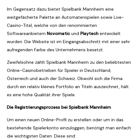
Im Gegensatz dazu bietet Spielbank Mannheim eine
weitgefächerte Palette an Automatenspielen sowie Live-
Casino-Titel, welche von den renommierten
Softwareanbietern
Novomatic
und
Playtech
entwickelt
wurden. Die Website ist im Eingangsabschnitt mit einer sehr
aufregenden Farbe des Unternehmens besetzt.
Zweifelsohne zählt Spielbank Mannheim zu den beliebtesten
Online-Casinobetrieben für Spieler in Deutschland,
Österreich und auch der Schweiz. Obwohl sich die Firma
durch ein relativ kleines Portfolio an Titeln auszeichnet, hält
es eine hohe Qualität ihrer Spiele.
Die Registrierungsprozess bei Spielbank Mannheim
Um einen neuen Online-Profil zu erstellen oder um in das
bestehende Spielerkonto einzuloggen, benötigt man einfach
die wichtigsten Daten. Diese sind: