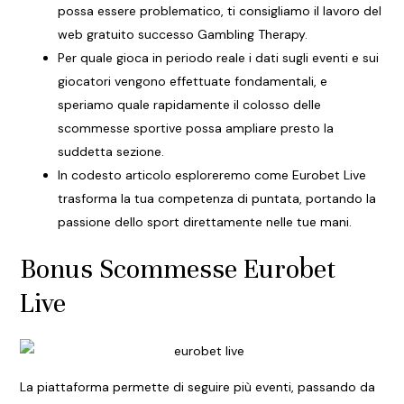
possa essere problematico, ti consigliamo il lavoro del
web gratuito successo Gambling Therapy.
Per quale gioca in periodo reale i dati sugli eventi e sui
giocatori vengono effettuate fondamentali, e
speriamo quale rapidamente il colosso delle
scommesse sportive possa ampliare presto la
suddetta sezione.
In codesto articolo esploreremo come Eurobet Live
trasforma la tua competenza di puntata, portando la
passione dello sport direttamente nelle tue mani.
Bonus Scommesse Eurobet
Live
La piattaforma permette di seguire più eventi, passando da