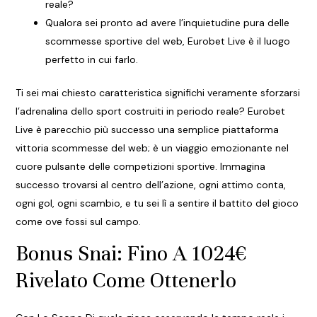
reale?
Qualora sei pronto ad avere l’inquietudine pura delle
scommesse sportive del web, Eurobet Live è il luogo
perfetto in cui farlo.
Ti sei mai chiesto caratteristica significhi veramente sforzarsi
l’adrenalina dello sport costruiti in periodo reale? Eurobet
Live è parecchio più successo una semplice piattaforma
vittoria scommesse del web; è un viaggio emozionante nel
cuore pulsante delle competizioni sportive. Immagina
successo trovarsi al centro dell’azione, ogni attimo conta,
ogni gol, ogni scambio, e tu sei lì a sentire il battito del gioco
come ove fossi sul campo.
Bonus Snai: Fino A 1024€
Rivelato Come Ottenerlo