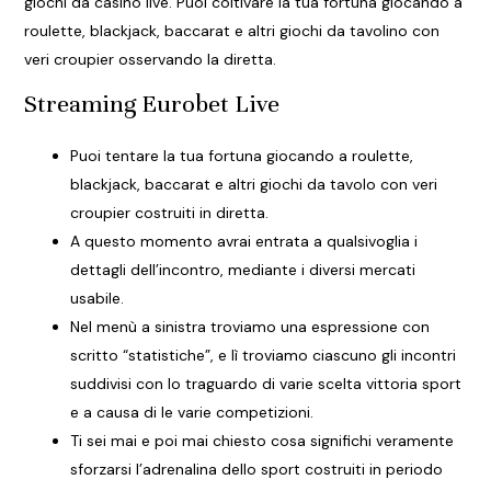
giochi da casinò live. Puoi coltivare la tua fortuna giocando a
roulette, blackjack, baccarat e altri giochi da tavolino con
veri croupier osservando la diretta.
Streaming Eurobet Live
Puoi tentare la tua fortuna giocando a roulette,
blackjack, baccarat e altri giochi da tavolo con veri
croupier costruiti in diretta.
A questo momento avrai entrata a qualsivoglia i
dettagli dell’incontro, mediante i diversi mercati
usabile.
Nel menù a sinistra troviamo una espressione con
scritto “statistiche”, e lì troviamo ciascuno gli incontri
suddivisi con lo traguardo di varie scelta vittoria sport
e a causa di le varie competizioni.
Ti sei mai e poi mai chiesto cosa significhi veramente
sforzarsi l’adrenalina dello sport costruiti in periodo