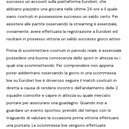
successo un account sulla piattaforma Eurobet, che
abbiano piazzato una giocata nelle ultime 24 ore e il quale
siano costruiti in possessione successo un saldo certo. Per
assistere alle partite osservando la streaming è essenziale,
ovviamente, avere effettuata la registrazione a Eurobet ed
risultare in possesso vittoria un saldo successo gioco attivo.
Prima di scommettere costruiti in periodo reale, è essenziale
possedere una buona conoscenza dello sport in altezza su i
quali stai scommettendo. Per comprendere non appena
poter addentrarsi osservando la gioco in una scommessa
live su Eurobet live è doveroso seguire il match costruiti in
diretta a causa di rendersi incontro dell’andamento delle 2
squadre coinvolte e capire in altezza su quale mercato
puntare per assicurarsi una guadagno. Quando inizi a
guardare un evento sportivo, prenditi del tempo con lo
traguardo di valutare la occasione prima vittoria effettuare
una puntata. Le scommesse live vengono effettuate