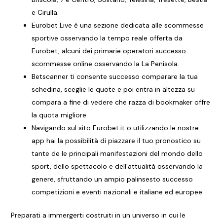
e Cirulla.
Eurobet Live è una sezione dedicata alle scommesse
sportive osservando la tempo reale offerta da
Eurobet, alcuni dei primarie operatori successo
scommesse online osservando la La Penisola.
Betscanner ti consente successo comparare la tua
schedina, sceglie le quote e poi entra in altezza su
compara a fine di vedere che razza di bookmaker offre
la quota migliore.
Navigando sul sito Eurobet.it o utilizzando le nostre
app hai la possibilità di piazzare il tuo pronostico su
tante de le principali manifestazioni del mondo dello
sport, dello spettacolo e dell’attualità osservando la
genere, sfruttando un ampio palinsesto successo
competizioni e eventi nazionali e italiane ed europee.
Preparati a immergerti costruiti in un universo in cui le