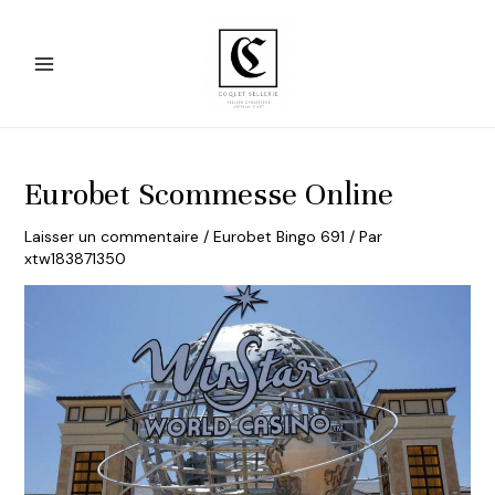
Aller
au
contenu
Main
Menu
Eurobet Scommesse Online
Laisser un commentaire
/
Eurobet Bingo 691
/ Par
xtw183871350